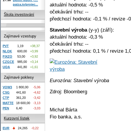
aktuální hodnota: -0,5 %
paiza.io/projec...
očekávání trhu: --
Škola investování
předchozí hodnota: -0,1 % / revize -
Stavební výroba
(y-y) (září):
aktuální hodnota: -0,3 %
Zajímavé vzestupy
očekávání trhu: --
PVT
1,19
+38,37
předchozí hodnota: 0,1 % / revize 1,
NLOK
600,00
+3,99
FIXZO
53,00
+3,92
CZGCE
985,00
+3,14
UQA
441,80
+1,61
Zajímavé poklesy
Eurozóna: Stavební výroba
VOW3
1 800,00
-5,06
Zdroj: Bloomberg
CSG
441,60
-4,62
CTP
361,20
-3,42
MATTE
18 600,00
-3,13
PEN
6,40
-3,03
Michal Bárta
Fio banka, a.s.
Kurzovní lístek
EUR
24,265
-0,22