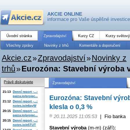
AKCIE ONLINE
informace pro Vaše úspěšné investice
Úvodní stránka
Zpravodajství
Kurzy CZ
Kurzy světový
Všechny zprávy
Novinky z trhů
Komentáře a doporučení
Akcie.cz
»
Zpravodajství
»
Novinky z
trhů
»
Eurozóna: Stavební výroba v 
Právě diskutujete
Zpravodajství
21:13
Denní report -...:
Eurozóna: Stavební výrob
paiza.io/projec...
21:12
Denní report -...:
klesla o 0,3 %
notes.io/e6qyW
20:15
Denní report -...:
paiza.io/projec...
20.11.2025 11:05:53
|
Fio banka
20:15
Denní report -...:
notes.io/e5TUT
Stavební výroba
(m-m) (září):
17:50
Denní report -...: