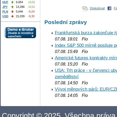
HUF
6,654
+0,01
JPY
13,286
+0,01
Diskutovat
F
PLN
5,646
-0,24
USD
21,039
-0,30
Poslední zprávy
Frankfurtská burza zakončuje 
Fio
07.08. 18:01
Index S&P 500 mírně posiluje p
Fio
07.08. 15:49
Americké futures kontrakty mírn
Fio
07.08. 15:20
USA: Trh práce - v červenci ub
zemědělství
Fio
07.08. 14:50
Vývoj měnových párů: EUR/CZ
Fio
07.08. 14:05
Copyright © 2025. Všechna práva