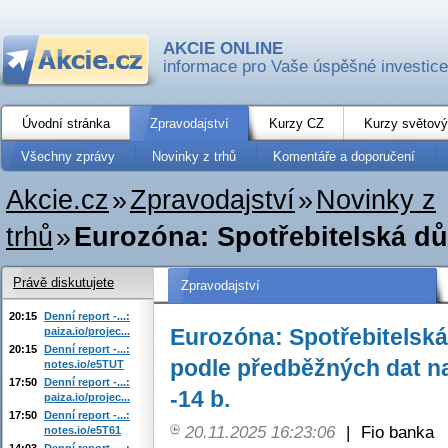
AKCIE ONLINE
informace pro Vaše úspěšné investice
Úvodní stránka
Zpravodajství
Kurzy CZ
Kurzy světový
Všechny zprávy
Novinky z trhů
Komentáře a doporučení
Akcie.cz
»
Zpravodajství
»
Novinky z
trhů
»
Eurozóna: Spotřebitelská dův
Právě diskutujete
Zpravodajství
20:15
Denní report -...:
Eurozóna: Spotřebitelská
paiza.io/projec...
20:15
Denní report -...:
podle předběžných dat na 
notes.io/e5TUT
17:50
Denní report -...:
-14 b.
paiza.io/projec...
17:50
Denní report -...:
20.11.2025 16:23:06
|
Fio banka
notes.io/e5T61
14:03
Denní report -...: