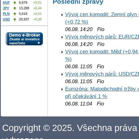
Poslední zprávy
HUF
6,679
+0,01
JPY
13,288
+0,44
Vývoj cen komodit: Zemní plyn 
PLN
5,618
+0,01
USD
20,937
+0,38
(+0,72 %)
Fio
06.08. 14:20
Vývoj měnových párů: EUR/CZ
Fio
06.08. 14:20
Vývoj cen komodit: Měď (+0,94 
%)
Fio
06.08. 11:05
Vývoj měnových párů: USD/CZ
Fio
06.08. 11:05
Eurozóna: Maloobchodní tržby 
při očekávání 1 %
Fio
06.08. 11:04
Copyright © 2025. Všechna práva