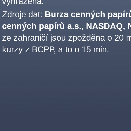
vyhrazena.
Zdroje dat:
Burza cenných papírů
cenných papírů a.s.
,
NASDAQ, N
ze zahraničí jsou zpožděna o 20 m
kurzy z BCPP, a to o 15 min.