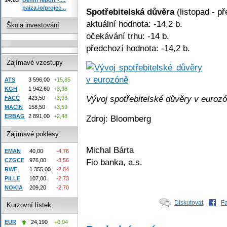
paiza.io/projec...
Spotřebitelská důvěra
(listopad - p
aktuální hodnota: -14,2 b.
Škola investování
očekávání trhu: -14 b.
předchozí hodnota: -14,2 b.
Zajímavé vzestupy
ATS
3 596,00
+15,85
KGH
1 942,60
+3,98
Vývoj spotřebitelské důvěry v euroz
FACC
423,50
+3,93
MACIN
158,50
+3,59
ERBAG
2 891,00
+2,48
Zdroj: Bloomberg
Zajímavé poklesy
Michal Bárta
EMAN
40,00
-4,76
CZGCE
976,00
-3,56
Fio banka, a.s.
RWE
1 355,00
-2,84
PILLE
107,00
-2,73
NOKIA
209,20
-2,70
Diskutovat
F
Kurzovní lístek
EUR
24,190
+0,04