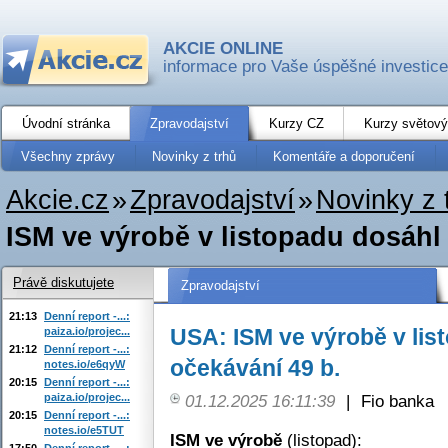
AKCIE ONLINE
informace pro Vaše úspěšné investice
Úvodní stránka
Zpravodajství
Kurzy CZ
Kurzy světový
Všechny zprávy
Novinky z trhů
Komentáře a doporučení
Akcie.cz
»
Zpravodajství
»
Novinky z 
ISM ve výrobě v listopadu dosáhl 4
Právě diskutujete
Zpravodajství
21:13
Denní report -...:
USA: ISM ve výrobě v list
paiza.io/projec...
21:12
Denní report -...:
očekávání 49 b.
notes.io/e6qyW
20:15
Denní report -...:
paiza.io/projec...
01.12.2025 16:11:39
|
Fio banka
20:15
Denní report -...:
notes.io/e5TUT
ISM ve výrobě
(listopad):
17:50
Denní report -...: