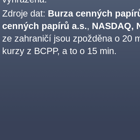
Zdroje dat:
Burza cenných papírů
cenných papírů a.s.
,
NASDAQ, N
ze zahraničí jsou zpožděna o 20 m
kurzy z BCPP, a to o 15 min.