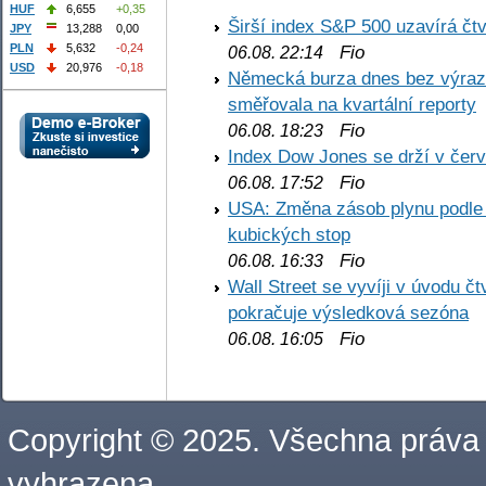
HUF
6,655
+0,35
Širší index S&P 500 uzavírá čt
JPY
13,288
0,00
PLN
5,632
-0,24
Fio
06.08. 22:14
USD
20,976
-0,18
Německá burza dnes bez výrazn
směřovala na kvartální reporty
Fio
06.08. 18:23
Index Dow Jones se drží v čer
Fio
06.08. 17:52
USA: Změna zásob plynu podle E
kubických stop
Fio
06.08. 16:33
Wall Street se vyvíji v úvodu 
pokračuje výsledková sezóna
Fio
06.08. 16:05
Copyright © 2025. Všechna práva
vyhrazena.