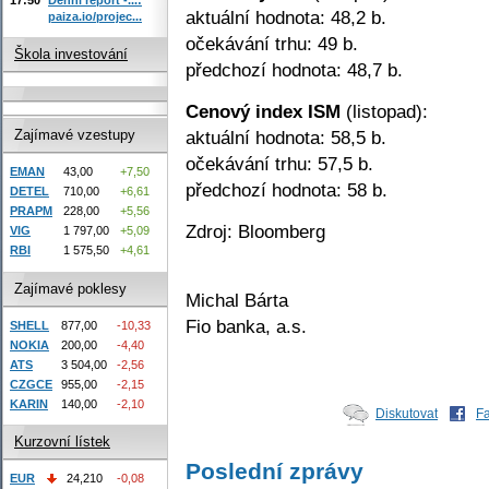
aktuální hodnota: 48,2 b.
paiza.io/projec...
očekávání trhu: 49 b.
Škola investování
předchozí hodnota: 48,7 b.
Cenový index ISM
(listopad):
aktuální hodnota: 58,5 b.
Zajímavé vzestupy
očekávání trhu: 57,5 b.
EMAN
43,00
+7,50
předchozí hodnota: 58 b.
DETEL
710,00
+6,61
PRAPM
228,00
+5,56
Zdroj: Bloomberg
VIG
1 797,00
+5,09
RBI
1 575,50
+4,61
Zajímavé poklesy
Michal Bárta
Fio banka, a.s.
SHELL
877,00
-10,33
NOKIA
200,00
-4,40
ATS
3 504,00
-2,56
CZGCE
955,00
-2,15
KARIN
140,00
-2,10
Diskutovat
F
Kurzovní lístek
Poslední zprávy
EUR
24,210
-0,08