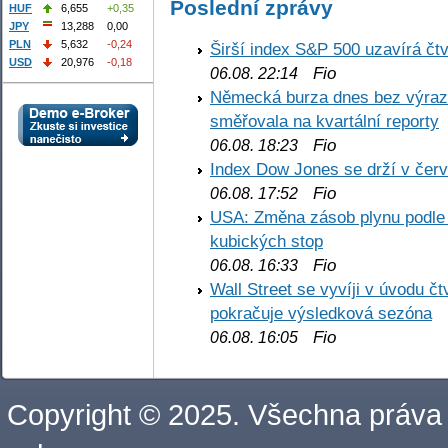
Poslední zprávy
HUF
6,655
+0,35
JPY
13,288
0,00
PLN
5,632
-0,24
Širší index S&P 500 uzavírá čt
USD
20,976
-0,18
Fio
06.08. 22:14
Německá burza dnes bez výrazn
směřovala na kvartální reporty
Fio
06.08. 18:23
Index Dow Jones se drží v čer
Fio
06.08. 17:52
USA: Změna zásob plynu podle E
kubických stop
Fio
06.08. 16:33
Wall Street se vyvíji v úvodu 
pokračuje výsledková sezóna
Fio
06.08. 16:05
Copyright © 2025. Všechna práva