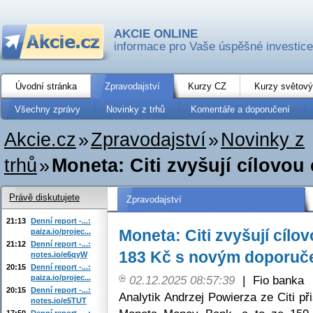
AKCIE ONLINE
informace pro Vaše úspěšné investice
Úvodní stránka
Zpravodajství
Kurzy CZ
Kurzy světový
Všechny zprávy
Novinky z trhů
Komentáře a doporučení
Akcie.cz
»
Zpravodajství
»
Novinky z
trhů
»
Moneta: Citi zvyšují cílovou 
Právě diskutujete
Zpravodajství
21:13
Denní report -...:
Moneta: Citi zvyšují cílo
paiza.io/projec...
21:12
Denní report -...:
183 Kč s novým doporuče
notes.io/e6qyW
20:15
Denní report -...:
paiza.io/projec...
02.12.2025 08:57:39
|
Fio banka
20:15
Denní report -...:
Analytik Andrzej Powierza ze Citi př
notes.io/e5TUT
17:50
Denní report -...: