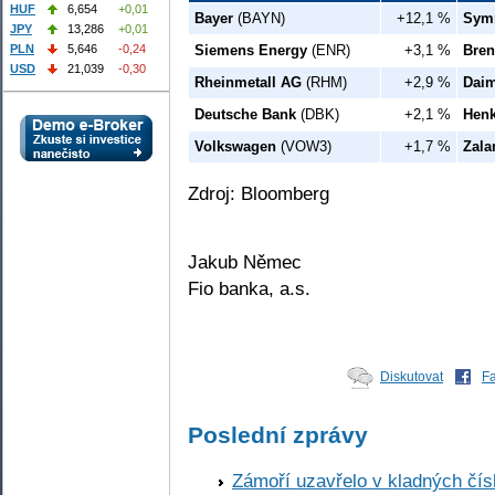
HUF
6,654
+0,01
Bayer
(BAYN)
+12,1 %
Sym
JPY
13,286
+0,01
PLN
5,646
-0,24
Siemens Energy
(ENR)
+3,1 %
Bren
USD
21,039
-0,30
Rheinmetall AG
(RHM)
+2,9 %
Daim
Deutsche Bank
(DBK)
+2,1 %
Henk
Volkswagen
(VOW3)
+1,7 %
Zala
Zdroj: Bloomberg
Jakub Němec
Fio banka, a.s.
Diskutovat
F
Poslední zprávy
Zámoří uzavřelo v kladných č