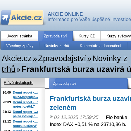
AKCIE ONLINE
informace pro Vaše úspěšné investice
Úvodní stránka
Zpravodajství
Kurzy CZ
Kurzy světový
Všechny zprávy
Novinky z trhů
Komentáře a doporučení
Akcie.cz
»
Zpravodajství
»
Novinky z
trhů
»
Frankfurtská burza uzavírá 
Právě diskutujete
Zpravodajství
20:09
Denní report -...:
Frankfurtská burza uzavír
paiza.io/projec...
20:09
Denní report -...:
zeleném
notes.io/e6rL7
21:13
Denní report -...:
paiza.io/projec...
02.12.2025 17:59:25
|
Fio banka
21:12
Denní report -...:
Index DAX +0,51 % na 23710,86 b.
notes.io/e6qyW
20:15
Denní report -...: