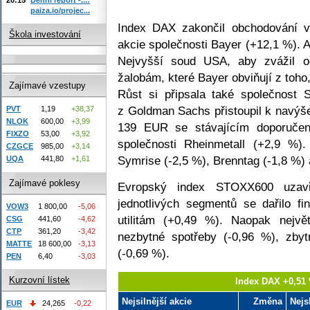
paiza.io/projec...
Index DAX zakončil obchodování v k
Škola investování
akcie společnosti Bayer (+12,1 %). 
Nejvyšší soud USA, aby zvážil od
žalobám, které Bayer obviňují z toho,
Zajímavé vzestupy
Růst si připsala také společnost 
z Goldman Sachs přistoupil k navýš
PVT
1,19
+38,37
NLOK
600,00
+3,99
139 EUR se stávajícím doporuče
FIXZO
53,00
+3,92
společnosti Rheinmetall (+2,9 %
CZGCE
985,00
+3,14
Symrise (-2,5 %), Brenntag (-1,8 %) 
UQA
441,80
+1,61
Zajímavé poklesy
Evropský index STOXX600 uzavř
jednotlivých segmentů se dařilo f
VOW3
1 800,00
-5,06
utilitám (+0,49 %). Naopak nejv
CSG
441,60
-4,62
CTP
361,20
-3,42
nezbytné spotřeby (-0,96 %), zbyt
MATTE
18 600,00
-3,13
(-0,69 %).
PEN
6,40
-3,03
Kurzovní lístek
Index DAX +0,51 
Nejsilnější akcie
Změna
Nejs
EUR
24,265
-0,22