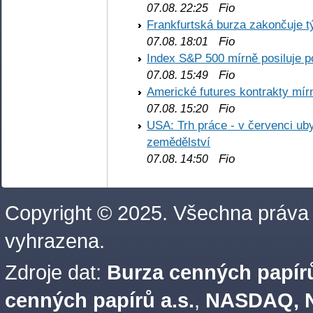
Fio
07.08. 22:25
Frankfurtská burza zakončuje 
Fio
07.08. 18:01
Index S&P 500 mírně posiluje p
Fio
07.08. 15:49
Americké futures kontrakty mírn
Fio
07.08. 15:20
USA: Trh práce - v červenci ub
zemědělství
Fio
07.08. 14:50
Copyright © 2025. Všechna práva
vyhrazena.
Zdroje dat:
Burza cenných papírů
cenných papírů a.s.
,
NASDAQ, N