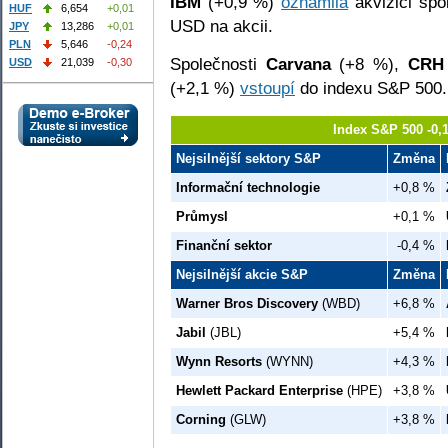
IBM
(+0,9 %)
oznámila
akvizici spo
HUF
6,654
+0,01
USD na akcii.
JPY
13,286
+0,01
PLN
5,646
-0,24
Společnosti
Carvana
(+8 %),
CR
USD
21,039
-0,30
(+2,1 %)
vstoupí
do indexu S&P 500.
Index S&P 500 -0,
Nejsilnější sektory S&P
Změna
Informační technologie
+0,8 %
Průmysl
+0,1 %
Finanční sektor
-0,4 %
Nejsilnější akcie S&P
Změna
Warner Bros Discovery
(WBD)
+6,8 %
Jabil
(JBL)
+5,4 %
Wynn Resorts
(WYNN)
+4,3 %
Hewlett Packard Enterprise
(HPE)
+3,8 %
Corning
(GLW)
+3,8 %