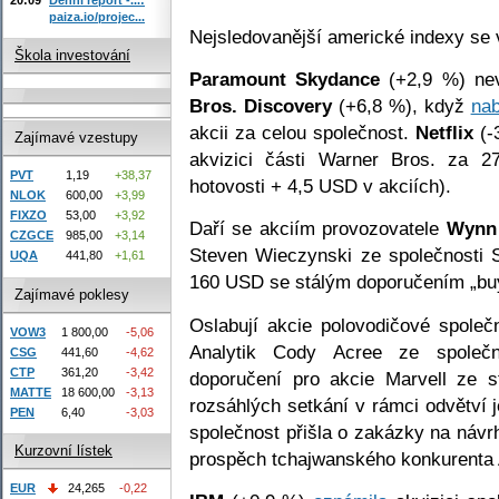
paiza.io/projec...
Nejsledovanější americké indexy se
Škola investování
Paramount Skydance
(+2,9 %) nev
Bros. Discovery
(+6,8 %), když
nab
akcii za celou společnost.
Netflix
(-
Zajímavé vzestupy
akvizici části Warner Bros. za 
PVT
1,19
+38,37
hotovosti + 4,5 USD v akciích).
NLOK
600,00
+3,99
FIXZO
53,00
+3,92
Daří se akciím provozovatele
Wynn
CZGCE
985,00
+3,14
Steven Wieczynski ze společnosti S
UQA
441,80
+1,61
160 USD se stálým doporučením „bu
Zajímavé poklesy
Oslabují akcie polovodičové společ
VOW3
1 800,00
-5,06
Analytik Cody Acree ze společno
CSG
441,60
-4,62
CTP
361,20
-3,42
doporučení pro akcie Marvell ze s
MATTE
18 600,00
-3,13
rozsáhlých setkání v rámci odvětví j
PEN
6,40
-3,03
společnost přišla o zakázky na návr
Kurzovní lístek
prospěch tchajwanského konkurenta 
EUR
24,265
-0,22