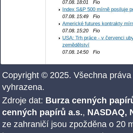
Fio
07.08. 18:01
Index S&P 500 mírně posiluje p
Fio
07.08. 15:49
Americké futures kontrakty mírn
Fio
07.08. 15:20
USA: Trh práce - v červenci ub
zemědělství
Fio
07.08. 14:50
Copyright © 2025. Všechna práva
vyhrazena.
Zdroje dat:
Burza cenných papírů
cenných papírů a.s.
,
NASDAQ, N
ze zahraničí jsou zpožděna o 20 m