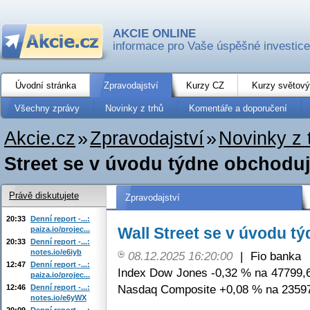
AKCIE ONLINE
informace pro Vaše úspěšné investice
Úvodní stránka
Zpravodajství
Kurzy CZ
Kurzy světový
Všechny zprávy
Novinky z trhů
Komentáře a doporučení
Akcie.cz
»
Zpravodajství
»
Novinky z 
Street se v úvodu týdne obchodu
Právě diskutujete
Zpravodajství
20:33
Denní report -...:
Wall Street se v úvodu t
paiza.io/projec...
20:33
Denní report -...:
notes.io/e6iyb
08.12.2025 16:20:00
|
Fio banka
12:47
Denní report -...:
Index Dow Jones -0,32 % na 47799,6
paiza.io/projec...
Nasdaq Composite +0,08 % na 23597
12:46
Denní report -...:
notes.io/e6yWX
20:09
Denní report -...: