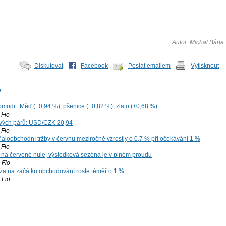
Autor: Michal Bárta
Diskutovat
Facebook
Poslat emailem
Vytisknout
y
omodit: Měď (+0,94 %), pšenice (+0,82 %), zlato (+0,68 %)
Fio
vých párů: USD/CZK 20,94
Fio
aloobchodní tržby v červnu meziročně vzrostly o 0,7 % při očekávání 1 %
Fio
 na červené nule, výsledková sezóna je v plném proudu
Fio
za na začátku obchodování roste téměř o 1 %
Fio