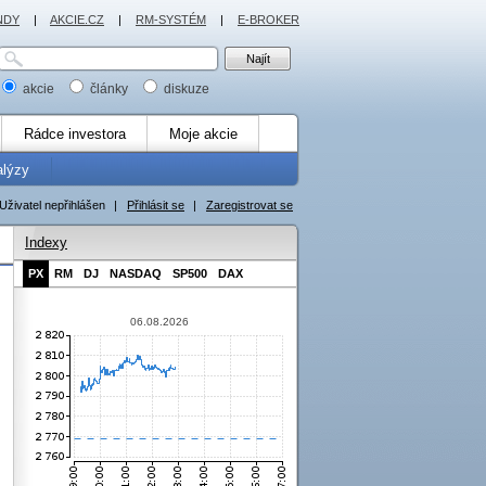
NDY
|
AKCIE.CZ
|
RM-SYSTÉM
|
E-BROKER
akcie
články
diskuze
Rádce investora
Moje akcie
alýzy
Uživatel nepřihlášen
|
Přihlásit se
|
Zaregistrovat se
Indexy
PX
RM
DJ
NASDAQ
SP500
DAX
06.08.2026