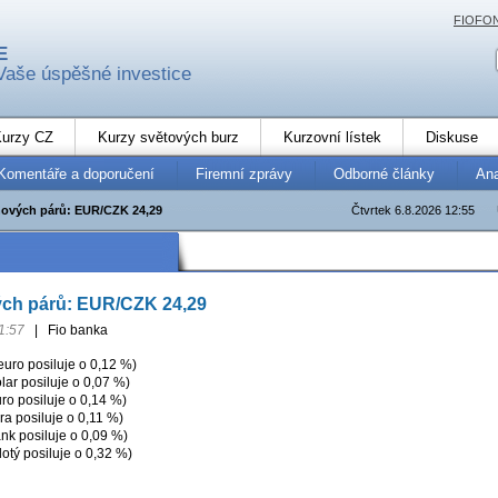
FIOFO
E
Vaše úspěšné investice
urzy CZ
Kurzy světových burz
Kurzovní lístek
Diskuse
Komentáře a doporučení
Firemní zprávy
Odborné články
An
ových párů: EUR/CZK 24,29
Čtvrtek 6.8.2026 12:55
ch párů: EUR/CZK 24,29
1:57
|
Fio banka
ro posiluje o 0,12 %)
ar posiluje o 0,07 %)
o posiluje o 0,14 %)
a posiluje o 0,11 %)
nk posiluje o 0,09 %)
otý posiluje o 0,32 %)