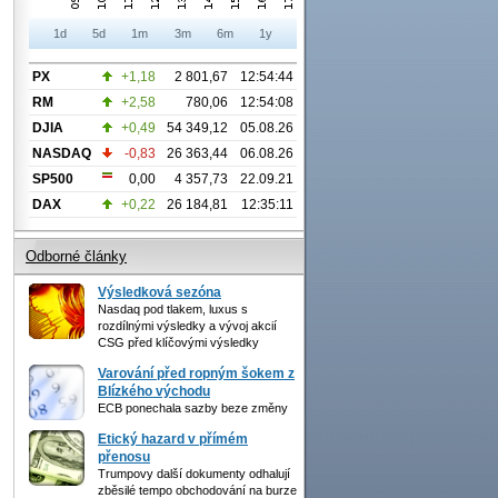
1d
5d
1m
3m
6m
1y
PX
+1,18
2 801,67
12:54:44
RM
+2,58
780,06
12:54:08
DJIA
+0,49
54 349,12
05.08.26
NASDAQ
-0,83
26 363,44
06.08.26
SP500
0,00
4 357,73
22.09.21
DAX
+0,22
26 184,81
12:35:11
Odborné články
Výsledková sezóna
Nasdaq pod tlakem, luxus s
rozdílnými výsledky a vývoj akcií
CSG před klíčovými výsledky
Varování před ropným šokem z
Blízkého východu
ECB ponechala sazby beze změny
Etický hazard v přímém
přenosu
Trumpovy další dokumenty odhalují
zběsilé tempo obchodování na burze