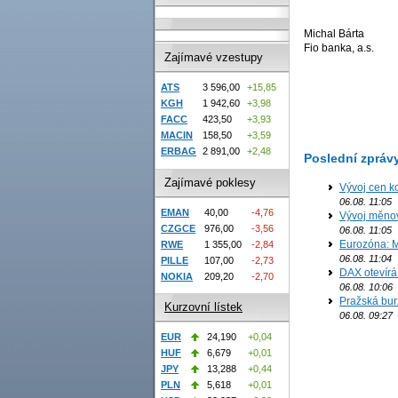
Michal Bárta
Fio banka, a.s.
Zajímavé vzestupy
ATS
3 596,00
+15,85
KGH
1 942,60
+3,98
FACC
423,50
+3,93
MACIN
158,50
+3,59
ERBAG
2 891,00
+2,48
Poslední zpráv
Zajímavé poklesy
Vývoj cen k
06.08. 11:05
EMAN
40,00
-4,76
Vývoj měno
CZGCE
976,00
-3,56
06.08. 11:05
Eurozóna: M
RWE
1 355,00
-2,84
06.08. 11:04
PILLE
107,00
-2,73
DAX otevírá
NOKIA
209,20
-2,70
06.08. 10:06
Pražská bur
Kurzovní lístek
06.08. 09:27
EUR
24,190
+0,04
HUF
6,679
+0,01
JPY
13,288
+0,44
PLN
5,618
+0,01