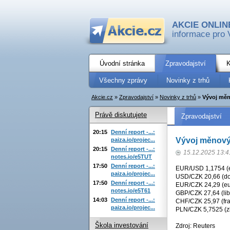
AKCIE ONLIN
informace pro 
Úvodní stránka
Zpravodajství
K
Všechny zprávy
Novinky z trhů
Akcie.cz
»
Zpravodajství
»
Novinky z trhů
»
Vývoj měn
Právě diskutujete
Zpravodajství
20:15
Denní report -...:
Vývoj měnový
paiza.io/projec...
20:15
Denní report -...:
15.12.2025 13:4
notes.io/e5TUT
17:50
Denní report -...:
EUR/USD 1,1754 (eu
paiza.io/projec...
USD/CZK 20,66 (dol
17:50
Denní report -...:
EUR/CZK 24,29 (eur
notes.io/e5T61
GBP/CZK 27,64 (libr
14:03
Denní report -...:
CHF/CZK 25,97 (fra
paiza.io/projec...
PLN/CZK 5,7525 (zl
Škola investování
Zdroj: Reuters