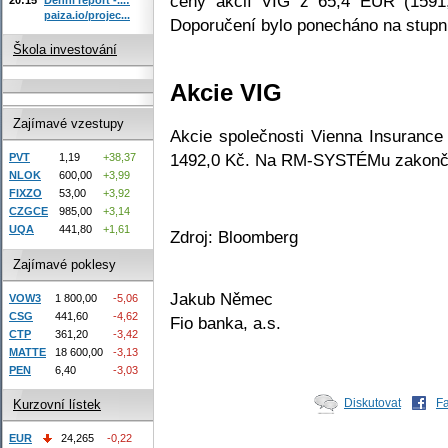
ceny akcií VIG z 65,4 EUR (1591
paiza.io/projec...
Doporučení bylo ponecháno na stupni
Škola investování
Akcie VIG
Zajímavé vzestupy
Akcie společnosti Vienna Insuranc
1492,0 Kč. Na RM-SYSTÉMu zakončil
PVT
1,19
+38,37
NLOK
600,00
+3,99
FIXZO
53,00
+3,92
CZGCE
985,00
+3,14
UQA
441,80
+1,61
Zdroj: Bloomberg
Zajímavé poklesy
Jakub Němec
VOW3
1 800,00
-5,06
CSG
441,60
-4,62
Fio banka, a.s.
CTP
361,20
-3,42
MATTE
18 600,00
-3,13
PEN
6,40
-3,03
Diskutovat
F
Kurzovní lístek
EUR
24,265
-0,22