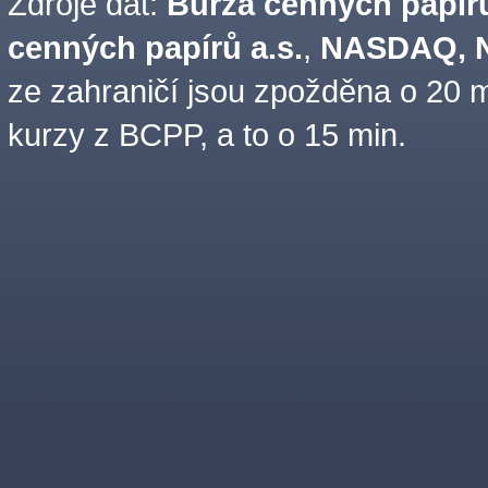
Zdroje dat:
Burza cenných papírů
cenných papírů a.s.
,
NASDAQ, N
ze zahraničí jsou zpožděna o 20 m
kurzy z BCPP, a to o 15 min.