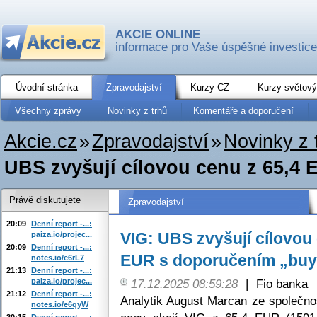
AKCIE ONLINE
informace pro Vaše úspěšné investice
Úvodní stránka
Zpravodajství
Kurzy CZ
Kurzy světový
Všechny zprávy
Novinky z trhů
Komentáře a doporučení
Akcie.cz
»
Zpravodajství
»
Novinky z 
UBS zvyšují cílovou cenu z 65,4 
Právě diskutujete
Zpravodajství
20:09
Denní report -...:
VIG: UBS zvyšují cílovou
paiza.io/projec...
20:09
Denní report -...:
EUR s doporučením „buy
notes.io/e6rL7
21:13
Denní report -...:
paiza.io/projec...
17.12.2025 08:59:28
|
Fio banka
21:12
Denní report -...:
Analytik August Marcan ze společnos
notes.io/e6qyW
20:15
Denní report -...: