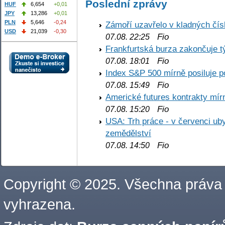
Poslední zprávy
HUF
6,654
+0,01
JPY
13,286
+0,01
PLN
5,646
-0,24
Zámoří uzavřelo v kladných č
USD
21,039
-0,30
Fio
07.08. 22:25
Frankfurtská burza zakončuje 
Fio
07.08. 18:01
Index S&P 500 mírně posiluje p
Fio
07.08. 15:49
Americké futures kontrakty mírn
Fio
07.08. 15:20
USA: Trh práce - v červenci ub
zemědělství
Fio
07.08. 14:50
Copyright © 2025. Všechna práva
vyhrazena.