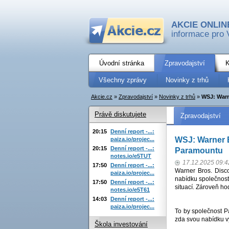
AKCIE ONLIN
informace pro 
Úvodní stránka
Zpravodajství
K
Všechny zprávy
Novinky z trhů
Akcie.cz
»
Zpravodajství
»
Novinky z trhů
»
WSJ: Warn
Právě diskutujete
Zpravodajství
20:15
Denní report -...:
WSJ: Warner 
paiza.io/projec...
20:15
Denní report -...:
Paramountu
notes.io/e5TUT
17.12.2025 09:4
17:50
Denní report -...:
Warner Bros. Disco
paiza.io/projec...
nabídku společnos
17:50
Denní report -...:
situací. Zároveň ho
notes.io/e5T61
14:03
Denní report -...:
paiza.io/projec...
To by společnost Pa
zda svou nabídku v
Škola investování