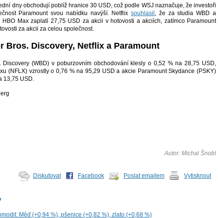
dní dny obchodují poblíž hranice 30 USD, což podle WSJ naznačuje, že investoři
lečnost Paramount svou nabídku navýší. Netflix
souhlasil
, že za studia WBD a
 HBO Max zaplatí 27,75 USD za akcii v hotovosti a akciích, zatímco Paramount
vosti za akcii za celou společnost.
r Bros. Discovery, Netflix a Paramount
. Discovery (WBD) v poburzovním obchodování klesly o 0,52 % na 28,75 USD,
lixu (NFLX) vzrostly o 0,76 % na 95,29 USD a akcie Paramount Skydance (PSKY)
na 13,75 USD.
berg
Autor: Michal Šnobl
Diskutovat
Facebook
Poslat emailem
Vytisknout
y
omodit: Měď (+0,94 %), pšenice (+0,82 %), zlato (+0,68 %)