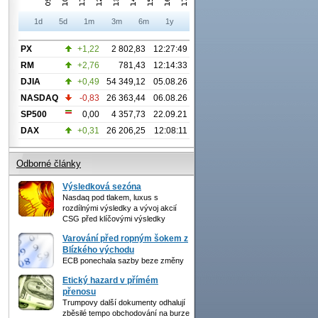
1d
5d
1m
3m
6m
1y
PX
+1,22
2 802,83
12:27:49
RM
+2,76
781,43
12:14:33
DJIA
+0,49
54 349,12
05.08.26
NASDAQ
-0,83
26 363,44
06.08.26
SP500
0,00
4 357,73
22.09.21
DAX
+0,31
26 206,25
12:08:11
Odborné články
Výsledková sezóna
Nasdaq pod tlakem, luxus s
rozdílnými výsledky a vývoj akcií
CSG před klíčovými výsledky
Varování před ropným šokem z
Blízkého východu
ECB ponechala sazby beze změny
Etický hazard v přímém
přenosu
Trumpovy další dokumenty odhalují
zběsilé tempo obchodování na burze