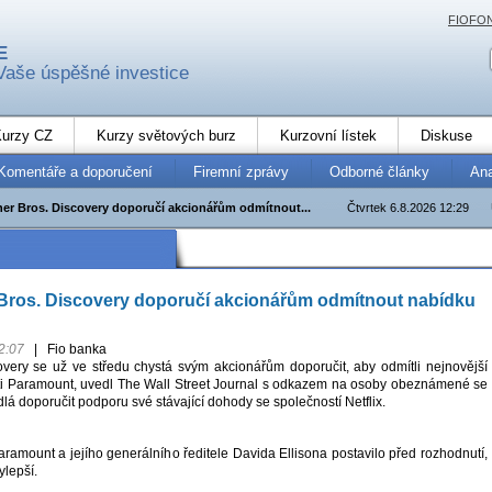
FIOFO
E
Vaše úspěšné investice
urzy CZ
Kurzy světových burz
Kurzovní lístek
Diskuse
Komentáře a doporučení
Firemní zprávy
Odborné články
An
er Bros. Discovery doporučí akcionářům odmítnout...
Čtvrtek 6.8.2026 12:29
Bros. Discovery doporučí akcionářům odmítnout nabídku
2:07
|
Fio banka
very se už ve středu chystá svým akcionářům doporučit, aby odmítli nejnovější
ti Paramount, uvedl The Wall Street Journal s odkazem na osoby obeznámené se
dlá doporučit podporu své stávající dohody se společností Netflix.
ramount a jejího generálního ředitele Davida Ellisona postavilo před rozhodnutí,
ylepší.