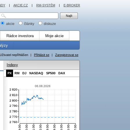
NDY
|
AKCIE.CZ
|
RM-SYSTÉM
|
E-BROKER
akcie
články
diskuze
Rádce investora
Moje akcie
alýzy
Uživatel nepřihlášen
|
Přihlásit se
|
Zaregistrovat se
Indexy
PX
RM
DJ
NASDAQ
SP500
DAX
06.08.2026