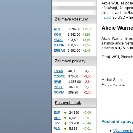
Akcie WBD se posle
očekávají, že spo
streamovací službu
nabídl
30 USD v hoto
Zajímavé vzestupy
Akcie Warne
ATS
3 596,00
+15,85
KGH
1 942,60
+3,98
Akcie Warner Bros
FACC
423,50
+3,93
zatímco akcie Netf
MACIN
158,50
+3,59
oslabily o 0,75 % 
ERBAG
2 891,00
+2,48
Zdroj: WSJ, Bloom
Zajímavé poklesy
EMAN
40,00
-4,76
CZGCE
976,00
-3,56
Michal Šnobl
RWE
1 355,00
-2,84
Fio banka, a.s.
PILLE
107,00
-2,73
NOKIA
209,20
-2,70
Kurzovní lístek
EUR
24,190
+0,04
HUF
6,679
+0,01
Poslední zpráv
JPY
13,288
+0,44
PLN
5,618
+0,01
Vývoj cen k