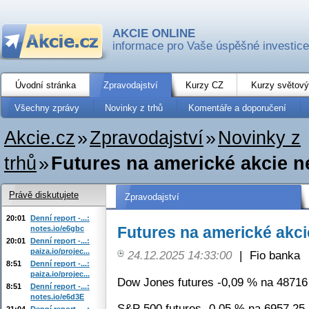
AKCIE ONLINE
informace pro Vaše úspěšné investice
Úvodní stránka
Zpravodajství
Kurzy CZ
Kurzy světový
Všechny zprávy
Novinky z trhů
Komentáře a doporučení
Akcie.cz
»
Zpravodajství
»
Novinky z
trhů
»
Futures na americké akcie n
Právě diskutujete
Zpravodajství
20:01
Denní report -...:
Futures na americké akci
notes.io/e6gbc
20:01
Denní report -...:
paiza.io/projec...
24.12.2025 14:33:00
|
Fio banka
8:51
Denní report -...:
paiza.io/projec...
Dow Jones futures -0,09 % na 48716
8:51
Denní report -...:
notes.io/e6d3E
S&P 500 futures -0,05 % na 6957,25 
21:04
Denní report -...: