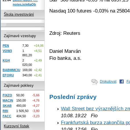
notes.io/e6aQb
Nasdaq 100 futures -0,03% na 25804
Škola investování
Zdroj: Reuters
Zajímavé vzestupy
PEN
7,30
+14,06
Daniel Marván
VOW3
1
+4,51
881,20
Fio banka, a.s.
KGH
2
+2,49
020,00
BABMMCIU
169,00
+2,42
EFORU
340,00
+2,41
Diskutovat
F
Zajímavé poklesy
Poslední zprávy
FIXZO
50,00
-5,66
MACIN
150,00
-4,76
SKAB
493,00
-4,27
Wall Street bez výraznějších z
RBI
1 505,50
-3,80
Fio
10.08. 19:22
FACC
404,50
-3,23
Frankfurtská burza zakončila p
Kurzovní lístek
Fio
10.08. 17:56