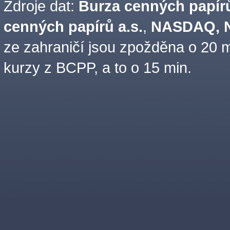
Zdroje dat:
Burza cenných papírů
cenných papírů a.s.
,
NASDAQ, N
ze zahraničí jsou zpožděna o 20 m
kurzy z BCPP, a to o 15 min.