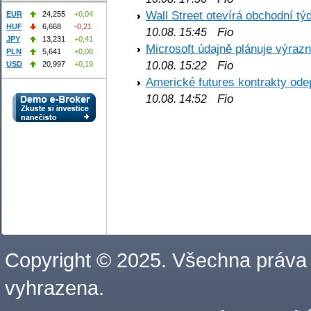
Wall Street otevírá obchodní t
EUR
24,255
+0,04
HUF
6,668
-0,21
Fio
10.08. 15:45
JPY
13,231
+0,41
Microsoft údajně plánuje výrazn
PLN
5,641
+0,08
Fio
10.08. 15:22
USD
20,997
+0,19
Americké futures kontrakty odep
Fio
10.08. 14:52
Copyright © 2025. Všechna práva
vyhrazena.