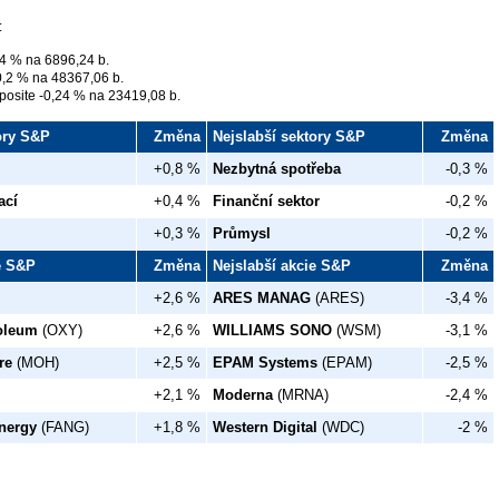
:
4 % na 6896,24 b.
,2 % na 48367,06 b.
osite -0,24 % na 23419,08 b.
tory S&P
Změna
Nejslabší sektory S&P
Změna
+0,8 %
Nezbytná spotřeba
-0,3 %
ací
+0,4 %
Finanční sektor
-0,2 %
+0,3 %
Průmysl
-0,2 %
ie S&P
Změna
Nejslabší akcie S&P
Změna
+2,6 %
ARES MANAG
(ARES)
-3,4 %
roleum
(OXY)
+2,6 %
WILLIAMS SONO
(WSM)
-3,1 %
re
(MOH)
+2,5 %
EPAM Systems
(EPAM)
-2,5 %
+2,1 %
Moderna
(MRNA)
-2,4 %
nergy
(FANG)
+1,8 %
Western Digital
(WDC)
-2 %