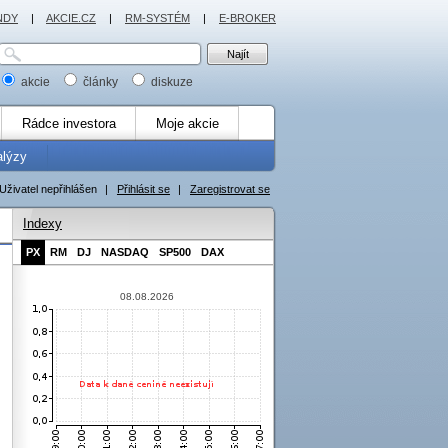
NDY
|
AKCIE.CZ
|
RM-SYSTÉM
|
E-BROKER
akcie
články
diskuze
Rádce investora
Moje akcie
alýzy
Uživatel nepřihlášen
|
Přihlásit se
|
Zaregistrovat se
Indexy
PX
RM
DJ
NASDAQ
SP500
DAX
08.08.2026