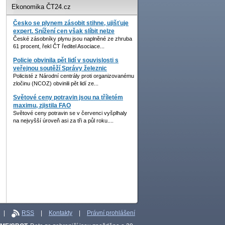
Ekonomika ČT24.cz
Česko se plynem zásobit stihne, ujišťuje
expert. Snížení cen však slíbit nelze
České zásobníky plynu jsou naplněné ze zhruba
61 procent, řekl ČT ředitel Asociace...
Policie obvinila pět lidí v souvislosti s
veřejnou soutěží Správy železnic
Policisté z Národní centrály proti organizovanému
zločinu (NCOZ) obvinili pět lidí ze...
Světové ceny potravin jsou na tříletém
maximu, zjistila FAO
Světové ceny potravin se v červenci vyšplhaly
na nejvyšší úroveň asi za tři a půl roku....
|
RSS
|
Kontakty
|
Právní prohlášení