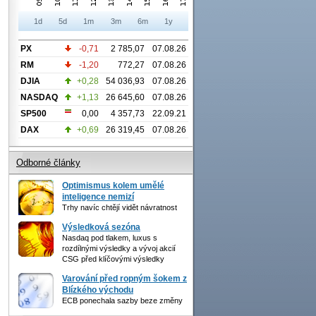
1d
5d
1m
3m
6m
1y
PX
-0,71
2 785,07
07.08.26
RM
-1,20
772,27
07.08.26
DJIA
+0,28
54 036,93
07.08.26
NASDAQ
+1,13
26 645,60
07.08.26
SP500
0,00
4 357,73
22.09.21
DAX
+0,69
26 319,45
07.08.26
Odborné články
Optimismus kolem umělé
inteligence nemizí
Trhy navíc chtějí vidět návratnost
Výsledková sezóna
Nasdaq pod tlakem, luxus s
rozdílnými výsledky a vývoj akcií
CSG před klíčovými výsledky
Varování před ropným šokem z
Blízkého východu
ECB ponechala sazby beze změny