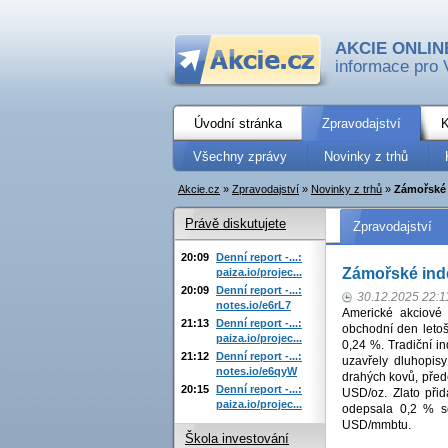
AKCIE ONLIN
informace pro 
Úvodní stránka
Zpravodajství
K
Všechny zprávy
Novinky z trhů
Akcie.cz
»
Zpravodajství
»
Novinky z trhů
»
Zámořské 
Právě diskutujete
Zpravodajství
20:09
Denní report -...:
Zámořské inde
paiza.io/projec...
20:09
Denní report -...:
30.12.2025 22:1
notes.io/e6rL7
Americké akciové 
21:13
Denní report -...:
obchodní den letoš
paiza.io/projec...
0,24 %. Tradiční 
21:12
Denní report -...:
uzavřely dluhopisy
notes.io/e6qyW
drahých kovů, přede
20:15
Denní report -...:
USD/oz. Zlato při
paiza.io/projec...
odepsala 0,2 % s
USD/mmbtu.
Škola investování