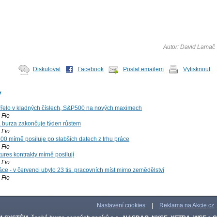
Autor: David Lamač
Diskutovat
Facebook
Poslat emailem
Vytisknout
y
řelo v kladných číslech, S&P500 na nových maximech
Fio
á burza zakončuje týden růstem
Fio
00 mírně posiluje po slabších datech z trhu práce
Fio
ures kontrakty mírně posilují
Fio
ce - v červenci ubylo 23 tis. pracovních míst mimo zemědělství
Fio
Nastavení cookies
|
Reklama na Akcie.cz