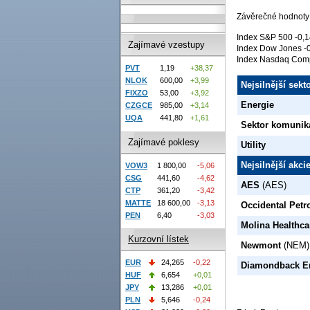
Závěrečné hodnoty
Index S&P 500 -0,1
Zajímavé vzestupy
Index Dow Jones -0
Index Nasdaq Comp
PVT
1,19
+38,37
NLOK
600,00
+3,99
Nejsilnější sek
FIXZO
53,00
+3,92
Energie
CZGCE
985,00
+3,14
UQA
441,80
+1,61
Sektor komunik
Zajímavé poklesy
Utility
Nejsilnější akc
VOW3
1 800,00
-5,06
CSG
441,60
-4,62
AES
(AES)
CTP
361,20
-3,42
MATTE
18 600,00
-3,13
Occidental Pet
PEN
6,40
-3,03
Molina Healthca
Kurzovní lístek
Newmont
(NEM)
EUR
24,265
-0,22
Diamondback E
HUF
6,654
+0,01
JPY
13,286
+0,01
PLN
5,646
-0,24