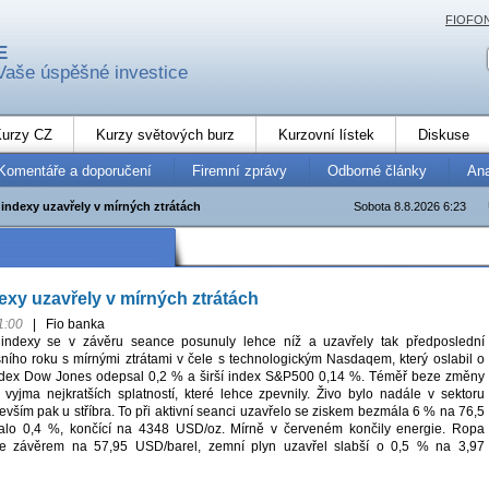
FIOFO
E
Vaše úspěšné investice
urzy CZ
Kurzy světových burz
Kurzovní lístek
Diskuse
Komentáře a doporučení
Firemní zprávy
Odborné články
An
indexy uzavřely v mírných ztrátách
Sobota 8.8.2026 6:23
xy uzavřely v mírných ztrátách
1:00
|
Fio banka
indexy se v závěru seance posunuly lehce níž a uzavřely tak předposlední
ního roku s mírnými ztrátami v čele s technologickým Nasdaqem, který oslabil o
index Dow Jones odepsal 0,2 % a širší index S&P500 0,14 %. Téměř beze změny
 vyjma nejkratších splatností, které lehce zpevnily. Živo bylo nadále v sektoru
vším pak u stříbra. To při aktivní seanci uzavřelo se ziskem bezmála 6 % na 76,5
dalo 0,4 %, končící na 4348 USD/oz. Mírně v červeném končily energie. Ropa
e závěrem na 57,95 USD/barel, zemní plyn uzavřel slabší o 0,5 % na 3,97