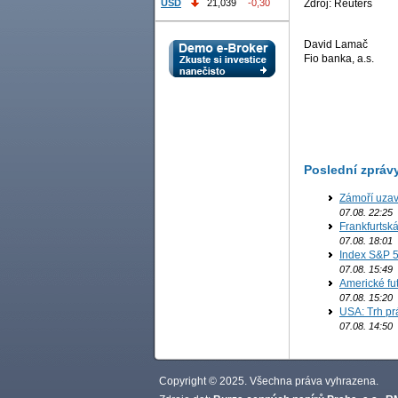
Zdroj: Reuters
USD
21,039
-0,30
David Lamač
Fio banka, a.s.
Poslední zpráv
Zámoří uzav
07.08. 22:25
Frankfurtsk
07.08. 18:01
Index S&P 5
07.08. 15:49
Americké fut
07.08. 15:20
USA: Trh prá
07.08. 14:50
Copyright © 2025. Všechna práva vyhrazena.