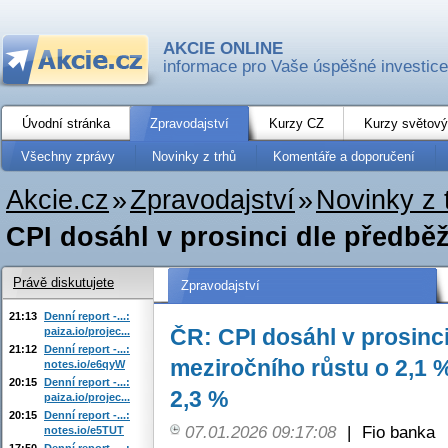
AKCIE ONLINE
informace pro Vaše úspěšné investice
Úvodní stránka
Zpravodajství
Kurzy CZ
Kurzy světový
Všechny zprávy
Novinky z trhů
Komentáře a doporučení
Akcie.cz
»
Zpravodajství
»
Novinky z 
CPI dosáhl v prosinci dle předbě
Právě diskutujete
Zpravodajství
21:13
Denní report -...:
ČR: CPI dosáhl v prosinc
paiza.io/projec...
21:12
Denní report -...:
meziročního růstu o 2,1 %
notes.io/e6qyW
20:15
Denní report -...:
2,3 %
paiza.io/projec...
20:15
Denní report -...:
07.01.2026 09:17:08
|
Fio banka
notes.io/e5TUT
17:50
Denní report -...: