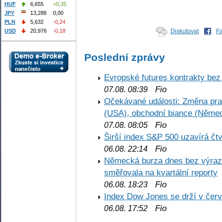
HUF
6,655
+0,35
JPY
13,288
0,00
PLN
5,632
-0,24
Diskutovat
F
USD
20,976
-0,18
Poslední zprávy
Evropské futures kontrakty be
Fio
07.08. 08:39
Očekávané události: Změna pr
(USA), obchodní biance (Něme
Fio
07.08. 08:05
Širší index S&P 500 uzavírá čt
Fio
06.08. 22:14
Německá burza dnes bez výrazn
směřovala na kvartální reporty
Fio
06.08. 18:23
Index Dow Jones se drží v čer
Fio
06.08. 17:52