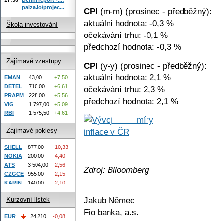
paiza.io/projec...
CPI
(m-m) (prosinec - předběžný):
aktuální hodnota: -0,3 %
Škola investování
očekávání trhu: -0,1 %
předchozí hodnota: -0,3 %
Zajímavé vzestupy
CPI
(y-y) (prosinec - předběžný):
aktuální hodnota: 2,1 %
EMAN
43,00
+7,50
DETEL
710,00
+6,61
očekávání trhu: 2,3 %
PRAPM
228,00
+5,56
předchozí hodnota: 2,1 %
VIG
1 797,00
+5,09
RBI
1 575,50
+4,61
Zajímavé poklesy
SHELL
877,00
-10,33
NOKIA
200,00
-4,40
ATS
3 504,00
-2,56
Zdroj: Blloomberg
CZGCE
955,00
-2,15
KARIN
140,00
-2,10
Jakub Němec
Kurzovní lístek
Fio banka, a.s.
EUR
24,210
-0,08