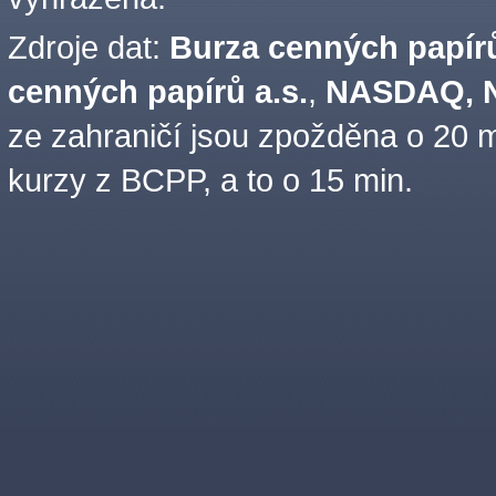
Zdroje dat:
Burza cenných papírů
cenných papírů a.s.
,
NASDAQ, N
ze zahraničí jsou zpožděna o 20 m
kurzy z BCPP, a to o 15 min.