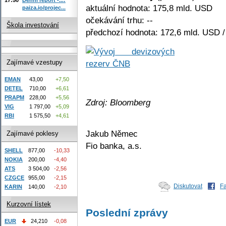
aktuální hodnota: 175,8 mld. USD
paiza.io/projec...
očekávání trhu: --
Škola investování
předchozí hodnota: 172,6 mld. USD /
Zajímavé vzestupy
EMAN
43,00
+7,50
DETEL
710,00
+6,61
PRAPM
228,00
+5,56
Zdroj: Bloomberg
VIG
1 797,00
+5,09
RBI
1 575,50
+4,61
Jakub Němec
Zajímavé poklesy
Fio banka, a.s.
SHELL
877,00
-10,33
NOKIA
200,00
-4,40
ATS
3 504,00
-2,56
CZGCE
955,00
-2,15
Diskutovat
F
KARIN
140,00
-2,10
Kurzovní lístek
Poslední zprávy
EUR
24,210
-0,08