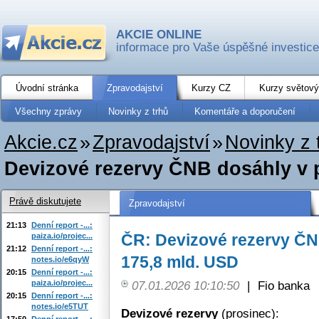
AKCIE ONLINE
informace pro Vaše úspěšné investice
Úvodní stránka
Zpravodajství
Kurzy CZ
Kurzy světový
Všechny zprávy
Novinky z trhů
Komentáře a doporučení
Akcie.cz
»
Zpravodajství
»
Novinky z 
Devizové rezervy ČNB dosáhly v 
Právě diskutujete
Zpravodajství
21:13
Denní report -...:
ČR: Devizové rezervy ČN
paiza.io/projec...
21:12
Denní report -...:
175,8 mld. USD
notes.io/e6qyW
20:15
Denní report -...:
paiza.io/projec...
07.01.2026 10:10:50
|
Fio banka
20:15
Denní report -...:
notes.io/e5TUT
Devizové rezervy
(prosinec):
17:50
Denní report -...: