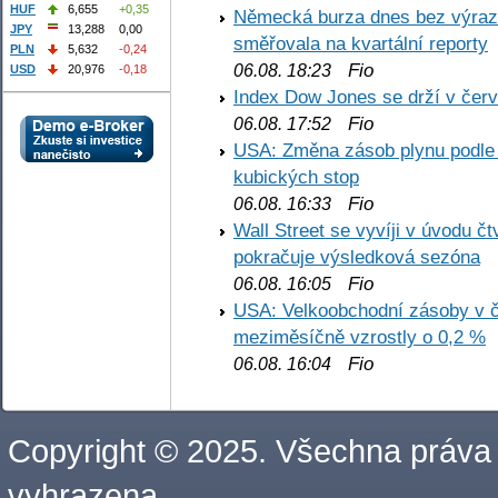
HUF
6,655
+0,35
Německá burza dnes bez výrazn
JPY
13,288
0,00
směřovala na kvartální reporty
PLN
5,632
-0,24
Fio
06.08. 18:23
USD
20,976
-0,18
Index Dow Jones se drží v čer
Fio
06.08. 17:52
USA: Změna zásob plynu podle E
kubických stop
Fio
06.08. 16:33
Wall Street se vyvíji v úvodu 
pokračuje výsledková sezóna
Fio
06.08. 16:05
USA: Velkoobchodní zásoby v č
meziměsíčně vzrostly o 0,2 %
Fio
06.08. 16:04
Copyright © 2025. Všechna práva
vyhrazena.