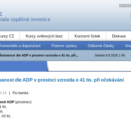
FIOFO
E
Vaše úspěšné investice
urzy CZ
Kurzy světových burz
Kurzovní lístek
Diskuse
Komentáře a doporučení
Firemní zprávy
Odborné články
An
tnanost dle ADP v prosinci vzrostla o 41 tis. při...
Sobota 8.8.2026 1:45
nost dle ADP v prosinci vzrostla o 41 tis. při očekávání
6:14
|
Fio banka
osti ADP
(prosinec):
 tis.
is.
-32 tis.