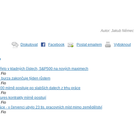
Autor: Jakub Němec
Diskutovat
Facebook
Poslat emailem
Vytisknout
y
řelo v kladných číslech, S&P500 na nových maximech
Fio
á burza zakončuje týden růstem
Fio
00 mírně posiluje po slabších datech z trhu práce
Fio
ures kontrakty mírně posilují
Fio
ce - v červenci ubylo 23 tis. pracovních míst mimo zemědělství
Fio