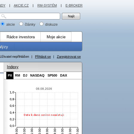
NDY
|
AKCIE.CZ
|
RM-SYSTÉM
|
E-BROKER
akcie
články
diskuze
Rádce investora
Moje akcie
alýzy
Uživatel nepřihlášen
|
Přihlásit se
|
Zaregistrovat se
Indexy
PX
RM
DJ
NASDAQ
SP500
DAX
08.08.2026