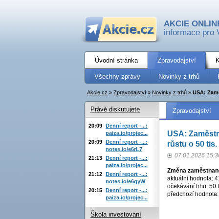
AKCIE ONLIN
informace pro 
Úvodní stránka
Zpravodajství
K
Všechny zprávy
Novinky z trhů
Akcie.cz
»
Zpravodajství
»
Novinky z trhů
»
USA: Zaměs
Právě diskutujete
Zpravodajství
20:09
Denní report -...:
USA: Zaměstna
paiza.io/projec...
20:09
Denní report -...:
růstu o 50 tis.
notes.io/e6rL7
07.01.2026 15:3
21:13
Denní report -...:
paiza.io/projec...
Změna zaměstnan
21:12
Denní report -...:
aktuální hodnota: 41
notes.io/e6qyW
očekávání trhu: 50 t
20:15
Denní report -...:
předchozí hodnota: 
paiza.io/projec...
Škola investování