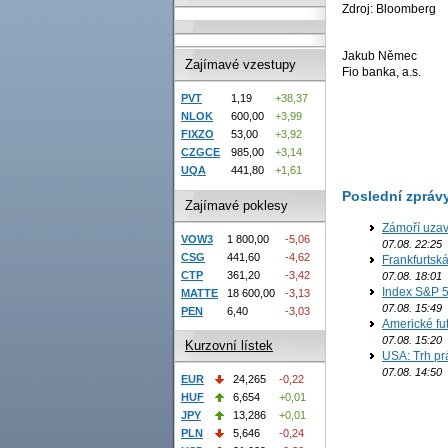
Zdroj: Bloomberg
Jakub Němec
Zajímavé vzestupy
Fio banka, a.s.
PVT
1,19
+38,37
NLOK
600,00
+3,99
FIXZO
53,00
+3,92
CZGCE
985,00
+3,14
UQA
441,80
+1,61
Poslední zpráv
Zajímavé poklesy
Zámoří uzav
VOW3
1 800,00
-5,06
07.08. 22:25
CSG
441,60
-4,62
Frankfurtsk
CTP
361,20
-3,42
07.08. 18:01
Index S&P 5
MATTE
18 600,00
-3,13
07.08. 15:49
PEN
6,40
-3,03
Americké fut
07.08. 15:20
Kurzovní lístek
USA: Trh prá
07.08. 14:50
EUR
24,265
-0,22
HUF
6,654
+0,01
JPY
13,286
+0,01
PLN
5,646
-0,24