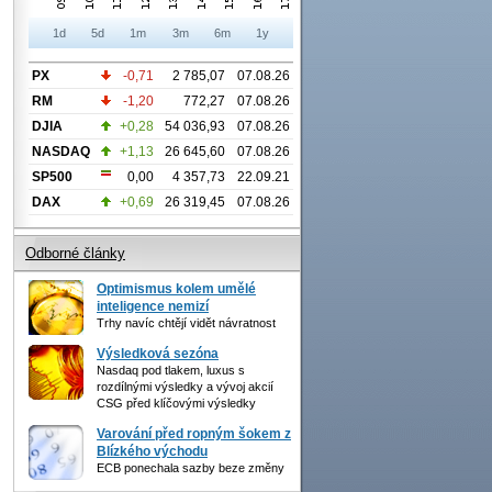
1d
5d
1m
3m
6m
1y
PX
-0,71
2 785,07
07.08.26
RM
-1,20
772,27
07.08.26
DJIA
+0,28
54 036,93
07.08.26
NASDAQ
+1,13
26 645,60
07.08.26
SP500
0,00
4 357,73
22.09.21
DAX
+0,69
26 319,45
07.08.26
Odborné články
Optimismus kolem umělé
inteligence nemizí
Trhy navíc chtějí vidět návratnost
Výsledková sezóna
Nasdaq pod tlakem, luxus s
rozdílnými výsledky a vývoj akcií
CSG před klíčovými výsledky
Varování před ropným šokem z
Blízkého východu
ECB ponechala sazby beze změny