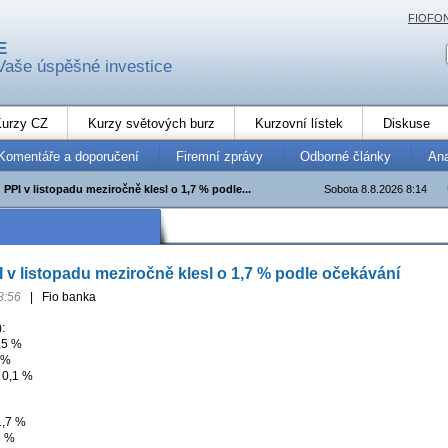
FIOFO
E
Vaše úspěšné investice
urzy CZ
Kurzy světových burz
Kurzovní lístek
Diskuse
Komentáře a doporučení
Firemní zprávy
Odborné články
An
PPI v listopadu meziročně klesl o 1,7 % podle...
Sobota 8.8.2026 8:14
 v listopadu meziročně klesl o 1,7 % podle očekávání
8:56
|
Fio banka
:
,5 %
 %
 0,1 %
1,7 %
7 %