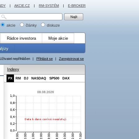
NDY
|
AKCIE.CZ
|
RM-SYSTÉM
|
E-BROKER
akcie
články
diskuze
Rádce investora
Moje akcie
alýzy
Uživatel nepřihlášen
|
Přihlásit se
|
Zaregistrovat se
Indexy
PX
RM
DJ
NASDAQ
SP500
DAX
08.08.2026