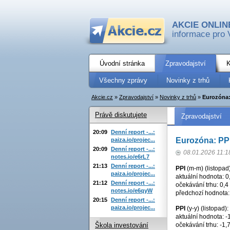
AKCIE ONLIN
informace pro 
Úvodní stránka
Zpravodajství
K
Všechny zprávy
Novinky z trhů
Akcie.cz
»
Zpravodajství
»
Novinky z trhů
»
Eurozóna: 
Právě diskutujete
Zpravodajství
20:09
Denní report -...:
Eurozóna: PPI
paiza.io/projec...
20:09
Denní report -...:
08.01.2026 11:1
notes.io/e6rL7
21:13
Denní report -...:
PPI
(m-m) (listopad)
paiza.io/projec...
aktuální hodnota: 0
21:12
Denní report -...:
očekávání trhu: 0,4
notes.io/e6qyW
předchozí hodnota:
20:15
Denní report -...:
paiza.io/projec...
PPI
(y-y) (listopad):
aktuální hodnota: -
očekávání trhu: -1,
Škola investování