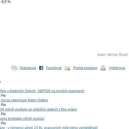
 -0,5 %
Autor: Michal Šnobl
Diskutovat
Facebook
Poslat emailem
Vytisknout
y
řelo v kladných číslech, S&P500 na nových maximech
Fio
á burza zakončuje týden růstem
Fio
00 mírně posiluje po slabších datech z trhu práce
Fio
ures kontrakty mírně posilují
Fio
ce - v červenci ubylo 23 tis. pracovních míst mimo zemědělství