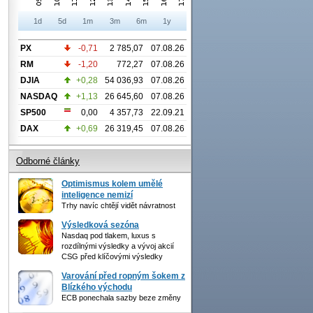
1d
5d
1m
3m
6m
1y
PX
-0,71
2 785,07
07.08.26
RM
-1,20
772,27
07.08.26
DJIA
+0,28
54 036,93
07.08.26
NASDAQ
+1,13
26 645,60
07.08.26
SP500
0,00
4 357,73
22.09.21
DAX
+0,69
26 319,45
07.08.26
Odborné články
Optimismus kolem umělé
inteligence nemizí
Trhy navíc chtějí vidět návratnost
Výsledková sezóna
Nasdaq pod tlakem, luxus s
rozdílnými výsledky a vývoj akcií
CSG před klíčovými výsledky
Varování před ropným šokem z
Blízkého východu
ECB ponechala sazby beze změny