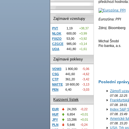
předchozí hodnota:
Zajímavé vzestupy
Eurozóna: PPI
Zdroj: Bloomberg
PVT
1,19
+38,37
NLOK
600,00
+3,99
FIXZO
53,00
+3,92
Michal Šnobl
CZGCE
985,00
+3,14
Fio banka, a.s.
UQA
441,80
+1,61
Zajímavé poklesy
VOW3
1 800,00
-5,06
CSG
441,60
-4,62
CTP
361,20
-3,42
Poslední zpráv
MATTE
18 600,00
-3,13
PEN
6,40
-3,03
Zámoří uzav
07.08. 22:25
Kurzovní lístek
Frankfurtsk
07.08. 18:01
Index S&P 5
EUR
24,265
-0,22
07.08. 15:49
HUF
6,654
+0,01
Americké fut
JPY
13,286
+0,01
07.08. 15:20
PLN
5,646
-0,24
USA: Trh prá