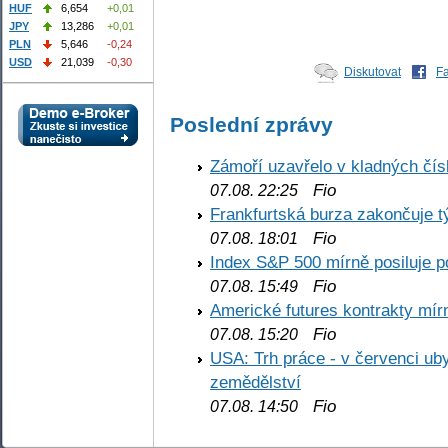
HUF
6,654
+0,01
JPY
13,286
+0,01
PLN
5,646
-0,24
USD
21,039
-0,30
Diskutovat
F
Poslední zprávy
Zámoří uzavřelo v kladných č
Fio
07.08. 22:25
Frankfurtská burza zakončuje 
Fio
07.08. 18:01
Index S&P 500 mírně posiluje p
Fio
07.08. 15:49
Americké futures kontrakty mírn
Fio
07.08. 15:20
USA: Trh práce - v červenci ub
zemědělství
Fio
07.08. 14:50