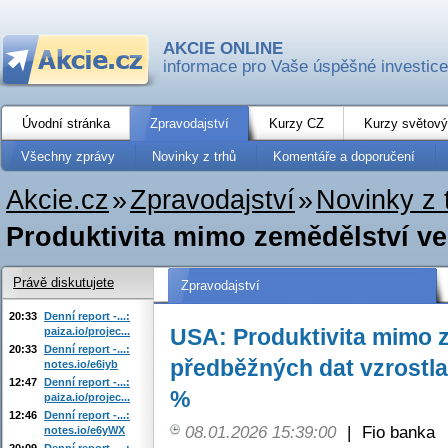
AKCIE ONLINE
informace pro Vaše úspěšné investice
Úvodní stránka
Zpravodajství
Kurzy CZ
Kurzy světový
Všechny zprávy
Novinky z trhů
Komentáře a doporučení
Akcie.cz
»
Zpravodajství
»
Novinky z 
Produktivita mimo zemědělství ve
Právě diskutujete
Zpravodajství
20:33
Denní report -...:
USA: Produktivita mimo z
paiza.io/projec...
20:33
Denní report -...:
předběžných dat vzrostla
notes.io/e6iyb
12:47
Denní report -...:
%
paiza.io/projec...
12:46
Denní report -...:
08.01.2026 15:39:00
|
Fio banka
notes.io/e6yWX
20:09
Denní report -...: