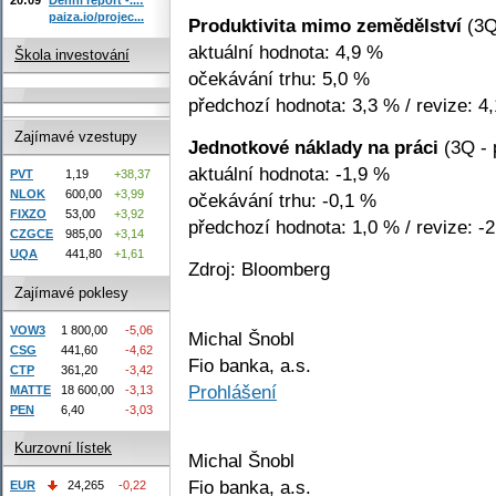
paiza.io/projec...
Produktivita mimo zemědělství
(3Q
aktuální hodnota: 4,9 %
Škola investování
očekávání trhu: 5,0 %
předchozí hodnota: 3,3 % / revize: 4
Zajímavé vzestupy
Jednotkové náklady na práci
(3Q - 
aktuální hodnota: -1,9 %
PVT
1,19
+38,37
NLOK
600,00
+3,99
očekávání trhu: -0,1 %
FIXZO
53,00
+3,92
předchozí hodnota: 1,0 % / revize: -
CZGCE
985,00
+3,14
UQA
441,80
+1,61
Zdroj: Bloomberg
Zajímavé poklesy
VOW3
1 800,00
-5,06
Michal Šnobl
CSG
441,60
-4,62
Fio banka, a.s.
CTP
361,20
-3,42
Prohlášení
MATTE
18 600,00
-3,13
PEN
6,40
-3,03
Kurzovní lístek
Michal Šnobl
Fio banka, a.s.
EUR
24,265
-0,22