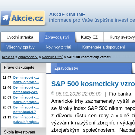
AKCIE ONLINE
informace pro Vaše úspěšné investice
Úvodní stránka
Zpravodajství
Kurzy CZ
Kurzy světový
Všechny zprávy
Novinky z trhů
Komentáře a doporučení
Akcie.cz
»
Zpravodajství
»
Novinky z trhů
»
S&P 500 kosmeticky vzrostl
Právě diskutujete
Zpravodajství
12:47
Denní report -...:
S&P 500 kosmeticky vzro
paiza.io/projec...
12:46
Denní report -...:
notes.io/e6yWX
08.01.2026 22:08:00
|
Fio banka
20:09
Denní report -...:
Americké trhy zaznamenaly vyšší sek
paiza.io/projec...
se široký index S&P 500 nikam nepoh
20:09
Denní report -...:
notes.io/e6rL7
z důvodu růstu cen ropy a vidině 
21:13
Denní report -...:
výzvám k navýšení zbrojních výdajů
paiza.io/projec...
zbrojařským společnostem. Naopa
Škola investování