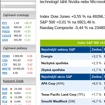
technologií táhli Nvidia nebo Microsof
Zajímavé vzestupy
Index Dow Jones +0,55 % na 49266,1
S&P 500 +0,01 % na 6921,46 b.
PVT
1,19
+38,37
Nasdaq Composite -0,44 % na 23480
NLOK
600,00
+3,99
FIXZO
53,00
+3,92
CZGCE
985,00
+3,14
UQA
441,80
+1,61
Index S&P 500 +0,
Zajímavé poklesy
Nejsilnější sektory S&P
Změna
VOW3
1 800,00
-5,06
Energie
+3,2 %
CSG
441,60
-4,62
Nezbytná spotřeba
+2,3 %
CTP
361,20
-3,42
MATTE
18 600,00
-3,13
Zbytná spotřeba
+1,7 %
PEN
6,40
-3,03
Nejsilnější akcie S&P
Změna
Kurzovní lístek
APA Corp
(APA)
+8,5 %
EUR
24,265
-0,22
HUF
6,654
+0,01
Texas Pacific Land Corp
(TPL)
+7,7 %
JPY
13,286
+0,01
Smurfit WestRock
(SW)
+6,7 %
PLN
5,646
-0,24