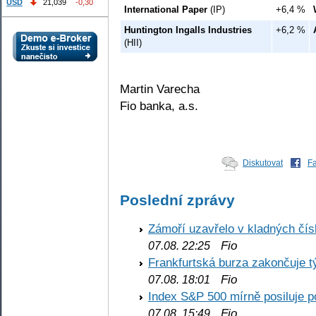
USD
21,039
-0,30
International Paper
(IP)
+6,4 %
Huntington Ingalls Industries
+6,2 %
(HII)
Martin Varecha
Fio banka, a.s.
Diskutovat
F
Poslední zprávy
Zámoří uzavřelo v kladných č
Fio
07.08. 22:25
Frankfurtská burza zakončuje 
Fio
07.08. 18:01
Index S&P 500 mírně posiluje p
Fio
07.08. 15:49