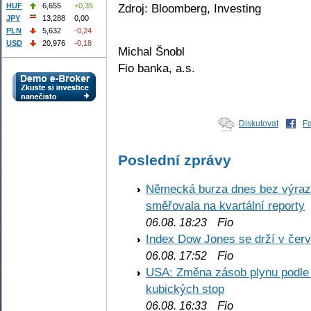
Zdroj: Bloomberg, Investing
HUF
6,655
+0,35
JPY
13,288
0,00
PLN
5,632
-0,24
USD
20,976
-0,18
Michal Šnobl
Fio banka, a.s.
Diskutovat
F
Poslední zprávy
Německá burza dnes bez výrazn
směřovala na kvartální reporty
Fio
06.08. 18:23
Index Dow Jones se drží v čer
Fio
06.08. 17:52
USA: Změna zásob plynu podle E
kubických stop
Fio
06.08. 16:33