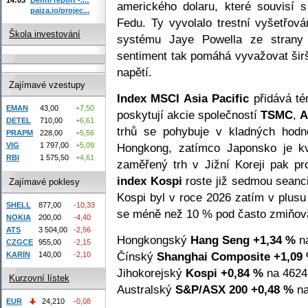
amerického dolaru, které souvisí 
paiza.io/projec...
Fedu. Ty vyvolalo trestní vyšetřov
Škola investování
systému Jaye Powella ze strany a
sentiment tak pomáhá vyvažovat širš
napětí.
Zajímavé vzestupy
Index MSCI Asia Pacific
přidává té
EMAN
43,00
+7,50
poskytují akcie společností
TSMC
,
A
DETEL
710,00
+6,61
trhů se pohybuje v kladných hodn
PRAPM
228,00
+5,56
Hongkong, zatímco Japonsko je kv
VIG
1 797,00
+5,09
RBI
1 575,50
+4,61
zaměřený trh v Jižní Koreji pak pr
index Kospi
roste již sedmou seanc
Zajímavé poklesy
Kospi byl v roce 2026 zatím v plus
SHELL
877,00
-10,33
se méně než 10 % pod často zmiňova
NOKIA
200,00
-4,40
ATS
3 504,00
-2,56
Hongkongský
Hang Seng
+1,34 %
na
CZGCE
955,00
-2,15
Čínský
Shanghai Composite
+1,09
KARIN
140,00
-2,10
Jihokorejský
Kospi
+0,84 %
na 4624
Kurzovní lístek
Australský
S&P/ASX 200
+0,48 %
na
EUR
24,210
-0,08