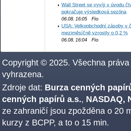
Wall Street se vyvíji v úvodu 
pokračuje výsledková sezóna
Fio
06.08. 16:05
USA: Velkoobchodní zásoby v č
meziměsíčně vzrostly o 0,2 %
Fio
06.08. 16:04
Copyright © 2025. Všechna práva
vyhrazena.
Zdroje dat:
Burza cenných papírů
cenných papírů a.s.
,
NASDAQ, N
ze zahraničí jsou zpožděna o 20 m
kurzy z BCPP, a to o 15 min.