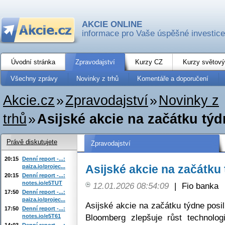
AKCIE ONLINE
informace pro Vaše úspěšné investice
Úvodní stránka
Zpravodajství
Kurzy CZ
Kurzy světový
Všechny zprávy
Novinky z trhů
Komentáře a doporučení
Akcie.cz
»
Zpravodajství
»
Novinky z
trhů
»
Asijské akcie na začátku týd
Právě diskutujete
Zpravodajství
20:15
Denní report -...:
Asijské akcie na začátku 
paiza.io/projec...
20:15
Denní report -...:
notes.io/e5TUT
12.01.2026 08:54:09
|
Fio banka
17:50
Denní report -...:
paiza.io/projec...
Asijské akcie na začátku týdne posil
17:50
Denní report -...:
Bloomberg zlepšuje růst technolog
notes.io/e5T61
14:03
Denní report -...: