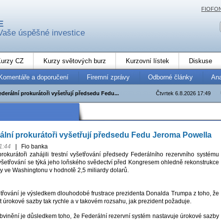
FIOFO
E
Vaše úspěšné investice
urzy CZ
Kurzy světových burz
Kurzovní lístek
Diskuse
Komentáře a doporučení
Firemní zprávy
Odborné články
An
ederální prokurátoři vyšetřují předsedu Fedu...
Čtvrtek 6.8.2026 17:49
rální prokurátoři vyšetřují předsedu Fedu Jeroma Powella
1:44
|
Fio banka
prokurátoři zahájili trestní vyšetřování předsedy Federálního rezervního systému
šetřování se týká jeho loňského svědectví před Kongresem ohledně rekonstrukce
ky ve Washingtonu v hodnotě 2,5 miliardy dolarů.
šetřování je výsledkem dlouhodobé frustrace prezidenta Donalda Trumpa z toho, že
 úrokové sazby tak rychle a v takovém rozsahu, jak prezident požaduje.
obvinění je důsledkem toho, že Federální rezervní systém nastavuje úrokové sazby