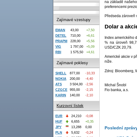
na základě našeho n
preferencemi prezi
Předseda zároveň v
Zajímavé vzestupy
Dolar a akci
EMAN
43,00
+7,50
DETEL
710,00
+6,61
Index amerického d
PRAPM
228,00
+5,56
% na úroveň 98,78
VIG
1 797,00
+5,09
USD/CZK 20,79.
RBI
1 575,50
+4,61
Americké akcie v př
níže.
Zajímavé poklesy
Zdroj: Bloomberg,
SHELL
877,00
-10,33
NOKIA
200,00
-4,40
ATS
3 504,00
-2,56
Michal Šnobl
CZGCE
955,00
-2,15
Fio banka, a.s.
KARIN
140,00
-2,10
Kurzovní lístek
EUR
24,210
-0,08
HUF
6,655
+0,35
JPY
13,288
0,00
Poslední zpráv
PLN
5,632
-0,24