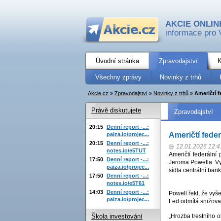
AKCIE ONLIN
informace pro 
Úvodní stránka
Zpravodajství
K
Všechny zprávy
Novinky z trhů
Akcie.cz
»
Zpravodajství
»
Novinky z trhů
»
Američtí f
Právě diskutujete
Zpravodajství
20:15
Denní report -...:
Američtí fede
paiza.io/projec...
20:15
Denní report -...:
12.01.2026 12:4
notes.io/e5TUT
Američtí federální 
17:50
Denní report -...:
Jeroma Powella. Vy
paiza.io/projec...
sídla centrální ban
17:50
Denní report -...:
notes.io/e5T61
14:03
Denní report -...:
Powell řekl, že vy
paiza.io/projec...
Fed odmítá snižovat
„Hrozba trestního 
Škola investování