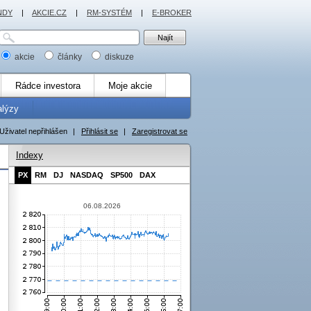
NDY
|
AKCIE.CZ
|
RM-SYSTÉM
|
E-BROKER
akcie
články
diskuze
Rádce investora
Moje akcie
alýzy
Uživatel nepřihlášen
|
Přihlásit se
|
Zaregistrovat se
Indexy
PX
RM
DJ
NASDAQ
SP500
DAX
06.08.2026