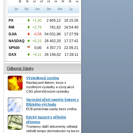
1d
5d
1m
3m
6m
1y
PX
+1,30
2 805,12
16:15:26
RM
+2,78
781,62
16:54:40
DJIA
-0,58
54 031,96
17:27:59
NASDAQ
+0,15
26 402,20
17:27:42
SP500
0,00
4 357,73
22.09.21
DAX
+0,11
26 156,02
17:28:11
Odborné články
Výsledková sezóna
Nasdaq pod tlakem, luxus s
rozdílnými výsledky a vývoj akcií
CSG před klíčovými výsledky
Varování před ropným šokem z
Blízkého východu
ECB ponechala sazby beze změny
Etický hazard v přímém
přenosu
Trumpovy další dokumenty odhalují
zběsilé tempo obchodování na burze