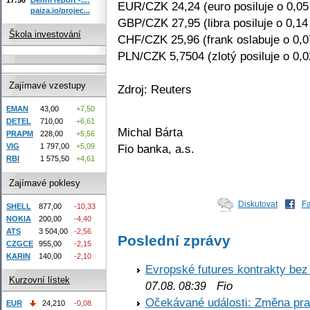
EUR/CZK 24,24 (euro posiluje o 0,0
paiza.io/projec...
GBP/CZK 27,95 (libra posiluje o 0,14
Škola investování
CHF/CZK 25,96 (frank oslabuje o 0,
PLN/CZK 5,7504 (zlotý posiluje o 0,
Zajímavé vzestupy
Zdroj: Reuters
EMAN
43,00
+7,50
DETEL
710,00
+6,61
Michal Bárta
PRAPM
228,00
+5,56
Fio banka, a.s.
VIG
1 797,00
+5,09
RBI
1 575,50
+4,61
Zajímavé poklesy
Diskutovat
F
SHELL
877,00
-10,33
NOKIA
200,00
-4,40
ATS
3 504,00
-2,56
Poslední zprávy
CZGCE
955,00
-2,15
KARIN
140,00
-2,10
Evropské futures kontrakty be
Kurzovní lístek
Fio
07.08. 08:39
Očekávané události: Změna pr
EUR
24,210
-0,08