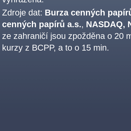
Zdroje dat:
Burza cenných papírů
cenných papírů a.s.
,
NASDAQ, N
ze zahraničí jsou zpožděna o 20 m
kurzy z BCPP, a to o 15 min.