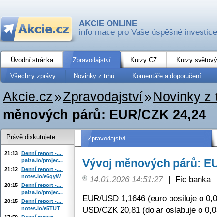
AKCIE ONLINE
informace pro Vaše úspěšné investice
Úvodní stránka
Zpravodajství
Kurzy CZ
Kurzy světový
Všechny zprávy
Novinky z trhů
Komentáře a doporučení
Akcie.cz
»
Zpravodajství
»
Novinky z 
měnových párů: EUR/CZK 24,24
Právě diskutujete
Zpravodajství
21:13
Denní report -...:
Vývoj měnových párů: E
paiza.io/projec...
21:12
Denní report -...:
notes.io/e6qyW
14.01.2026 14:51:27
|
Fio banka
20:15
Denní report -...:
paiza.io/projec...
EUR/USD 1,1646 (euro posiluje o 0,
20:15
Denní report -...:
USD/CZK 20,81 (dolar oslabuje o 0,
notes.io/e5TUT
17:50
Denní report -...: