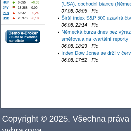
HUF
6,655
+0,35
(USA), obchodní biance (Něme
JPY
13,288
0,00
Fio
07.08. 08:05
PLN
5,632
-0,24
Širší index S&P 500 uzavírá čt
USD
20,976
-0,18
Fio
06.08. 22:14
Německá burza dnes bez výrazn
směřovala na kvartální reporty
Fio
06.08. 18:23
Index Dow Jones se drží v čer
Fio
06.08. 17:52
Copyright © 2025. Všechna práva
vyhrazena.