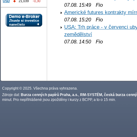
USD
21,039
-0,30
Fio
07.08. 15:49
Americké futures kontrakty mírn
Fio
07.08. 15:20
USA: Trh práce - v červenci ub
zemědělství
Fio
07.08. 14:50
Copyright © 2025. Všechna práva vyhrazena.
Zdroje dat:
Burza cenných papírů Praha, a.s.
,
RM-SYSTÉM, česká burza cennýc
minut. Pro nepřihlášené jsou zpožděny i kurzy z BCPP, a to o 15 min.