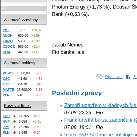
Photon Energy (+1,73 %), Doosan Š
Bank (+0,63 %).
Zajímavé vzestupy
PVT
1,19
+38,37
NLOK
600,00
+3,99
FIXZO
53,00
+3,92
Jakub Němec
CZGCE
985,00
+3,14
Fio banka, a.s.
UQA
441,80
+1,61
Zajímavé poklesy
VOW3
1 800,00
-5,06
Diskutovat
F
CSG
441,60
-4,62
CTP
361,20
-3,42
MATTE
18 600,00
-3,13
Poslední zprávy
PEN
6,40
-3,03
Zámoří uzavřelo v kladných č
Kurzovní lístek
Fio
07.08. 22:25
EUR
24,265
-0,22
Frankfurtská burza zakončuje 
HUF
6,654
+0,01
Fio
07.08. 18:01
JPY
13,286
+0,01
PLN
5,646
-0,24
Index S&P 500 mírně posiluje p