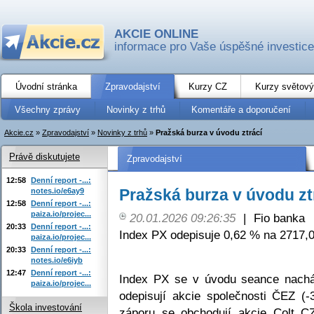
AKCIE ONLINE
informace pro Vaše úspěšné investice
Úvodní stránka
Zpravodajství
Kurzy CZ
Kurzy světový
Všechny zprávy
Novinky z trhů
Komentáře a doporučení
Akcie.cz
»
Zpravodajství
»
Novinky z trhů
»
Pražská burza v úvodu ztrácí
Právě diskutujete
Zpravodajství
12:58
Denní report -...:
Pražská burza v úvodu zt
notes.io/e6ay9
12:58
Denní report -...:
paiza.io/projec...
20.01.2026 09:26:35
|
Fio banka
20:33
Denní report -...:
Index PX odepisuje 0,62 % na 2717,0
paiza.io/projec...
20:33
Denní report -...:
notes.io/e6iyb
12:47
Denní report -...:
Index PX se v úvodu seance nachá
paiza.io/projec...
odepisují akcie společnosti ČEZ (
Škola investování
záporu se obchodují akcie Colt CZ