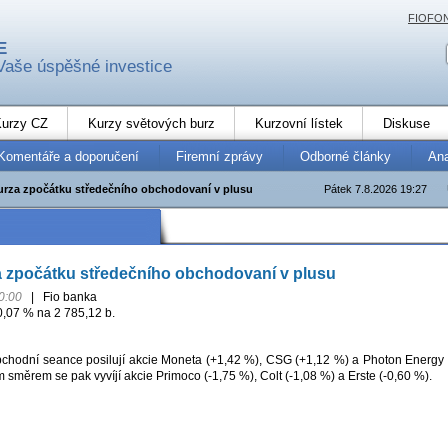
FIOFO
E
Vaše úspěšné investice
urzy CZ
Kurzy světových burz
Kurzovní lístek
Diskuse
Komentáře a doporučení
Firemní zprávy
Odborné články
An
urza zpočátku středečního obchodovaní v plusu
Pátek 7.8.2026 19:27
a zpočátku středečního obchodovaní v plusu
0:00
|
Fio banka
0,07 % na 2 785,12 b.
chodní seance posilují akcie Moneta (+1,42 %), CSG (+1,12 %) a Photon Energy
směrem se pak vyvíjí akcie Primoco (-1,75 %), Colt (-1,08 %) a Erste (-0,60 %).