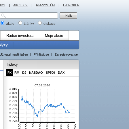
NDY
|
AKCIE.CZ
|
RM-SYSTÉM
|
E-BROKER
akcie
články
diskuze
Rádce investora
Moje akcie
alýzy
Uživatel nepřihlášen
|
Přihlásit se
|
Zaregistrovat se
Indexy
PX
RM
DJ
NASDAQ
SP500
DAX
07.08.2026