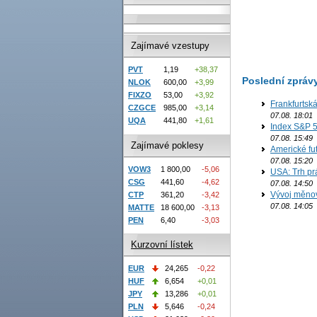
Zajímavé vzestupy
PVT
1,19
+38,37
Poslední zpráv
NLOK
600,00
+3,99
FIXZO
53,00
+3,92
Frankfurtsk
CZGCE
985,00
+3,14
07.08. 18:01
UQA
441,80
+1,61
Index S&P 5
07.08. 15:49
Zajímavé poklesy
Americké fut
07.08. 15:20
VOW3
1 800,00
-5,06
USA: Trh prá
CSG
441,60
-4,62
07.08. 14:50
Vývoj měno
CTP
361,20
-3,42
07.08. 14:05
MATTE
18 600,00
-3,13
PEN
6,40
-3,03
Kurzovní lístek
EUR
24,265
-0,22
HUF
6,654
+0,01
JPY
13,286
+0,01
PLN
5,646
-0,24