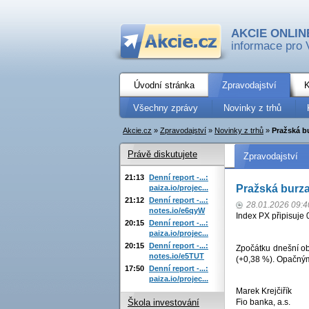
AKCIE ONLIN
informace pro 
Úvodní stránka
Zpravodajství
K
Všechny zprávy
Novinky z trhů
Akcie.cz
»
Zpravodajství
»
Novinky z trhů
»
Pražská b
Právě diskutujete
Zpravodajství
21:13
Denní report -...:
Pražská burz
paiza.io/projec...
21:12
Denní report -...:
28.01.2026 09:4
notes.io/e6qyW
Index PX připisuje 
20:15
Denní report -...:
paiza.io/projec...
20:15
Denní report -...:
Zpočátku dnešní ob
notes.io/e5TUT
(+0,38 %). Opačným 
17:50
Denní report -...:
paiza.io/projec...
Marek Krejčiřík
Fio banka, a.s.
Škola investování