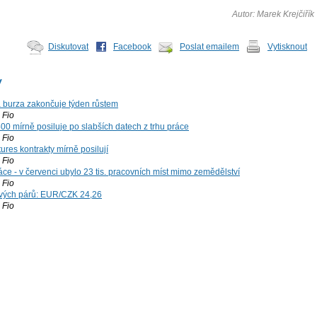
Autor: Marek Krejčiřík
Diskutovat
Facebook
Poslat emailem
Vytisknout
y
á burza zakončuje týden růstem
Fio
00 mírně posiluje po slabších datech z trhu práce
Fio
ures kontrakty mírně posilují
Fio
ce - v červenci ubylo 23 tis. pracovních míst mimo zemědělství
Fio
vých párů: EUR/CZK 24,26
Fio