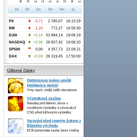
1d
5d
1m
3m
6m
1y
PX
-0,71
2 785,07
16:15:29
RM
-1,20
772,27
16:58:30
DJIA
+0,18
53 984,14
19:06:19
NASDAQ
+0,98
26 607,42
19:06:20
SP500
0,00
4 357,73
22.09.21
DAX
+0,69
26 319,45
17:50:00
Odborné články
Optimismus kolem umělé
inteligence nemizí
Trhy navíc chtějí vidět návratnost
Výsledková sezóna
Nasdaq pod tlakem, luxus s
rozdílnými výsledky a vývoj akcií
CSG před klíčovými výsledky
Varování před ropným šokem z
Blízkého východu
ECB ponechala sazby beze změny