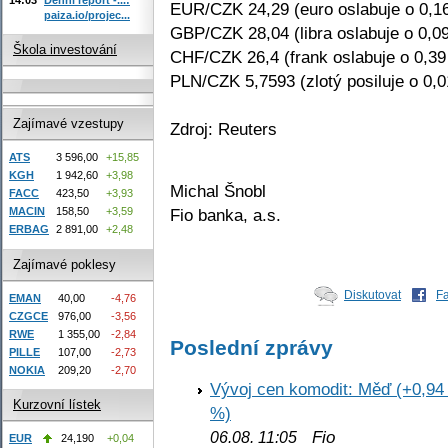
EUR/CZK 24,29 (euro oslabuje o 0,1
paiza.io/projec...
GBP/CZK 28,04 (libra oslabuje o 0,0
Škola investování
CHF/CZK 26,4 (frank oslabuje o 0,3
PLN/CZK 5,7593 (zlotý posiluje o 0,
Zajímavé vzestupy
Zdroj: Reuters
ATS
3 596,00
+15,85
KGH
1 942,60
+3,98
Michal Šnobl
FACC
423,50
+3,93
Fio banka, a.s.
MACIN
158,50
+3,59
ERBAG
2 891,00
+2,48
Zajímavé poklesy
Diskutovat
F
EMAN
40,00
-4,76
CZGCE
976,00
-3,56
RWE
1 355,00
-2,84
Poslední zprávy
PILLE
107,00
-2,73
NOKIA
209,20
-2,70
Vývoj cen komodit: Měď (+0,94 
Kurzovní lístek
%)
Fio
06.08. 11:05
EUR
24,190
+0,04