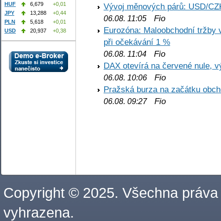
HUF
6,679
+0,01
Vývoj měnových párů: USD/CZ
JPY
13,288
+0,44
Fio
06.08. 11:05
PLN
5,618
+0,01
Eurozóna: Maloobchodní tržby 
USD
20,937
+0,38
při očekávání 1 %
Fio
06.08. 11:04
DAX otevírá na červené nule, v
Fio
06.08. 10:06
Pražská burza na začátku obch
Fio
06.08. 09:27
Copyright © 2025. Všechna práva
vyhrazena.