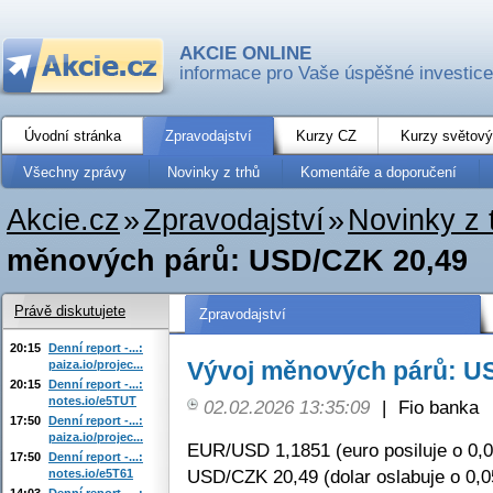
AKCIE ONLINE
informace pro Vaše úspěšné investice
Úvodní stránka
Zpravodajství
Kurzy CZ
Kurzy světový
Všechny zprávy
Novinky z trhů
Komentáře a doporučení
Akcie.cz
»
Zpravodajství
»
Novinky z 
měnových párů: USD/CZK 20,49
Právě diskutujete
Zpravodajství
20:15
Denní report -...:
Vývoj měnových párů: U
paiza.io/projec...
20:15
Denní report -...:
notes.io/e5TUT
02.02.2026 13:35:09
|
Fio banka
17:50
Denní report -...:
paiza.io/projec...
EUR/USD 1,1851 (euro posiluje o 0,
17:50
Denní report -...:
USD/CZK 20,49 (dolar oslabuje o 0,
notes.io/e5T61
14:03
Denní report -...: