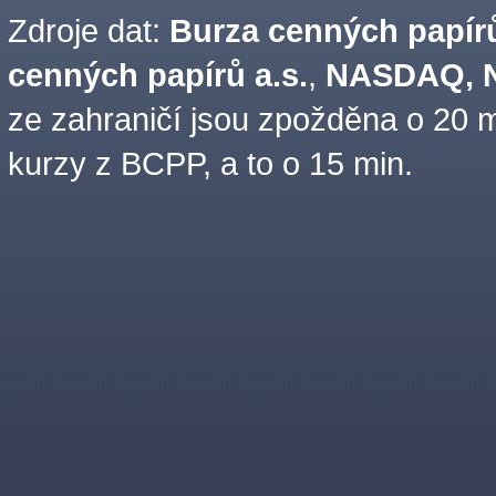
Zdroje dat:
Burza cenných papírů
cenných papírů a.s.
,
NASDAQ, N
ze zahraničí jsou zpožděna o 20 m
kurzy z BCPP, a to o 15 min.