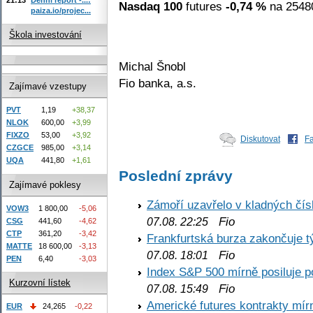
Nasdaq 100
futures
-0,74 %
na 25480
paiza.io/projec...
Škola investování
Michal Šnobl
Fio banka, a.s.
Zajímavé vzestupy
PVT
1,19
+38,37
NLOK
600,00
+3,99
FIXZO
53,00
+3,92
Diskutovat
F
CZGCE
985,00
+3,14
UQA
441,80
+1,61
Poslední zprávy
Zajímavé poklesy
Zámoří uzavřelo v kladných č
VOW3
1 800,00
-5,06
Fio
07.08. 22:25
CSG
441,60
-4,62
CTP
361,20
-3,42
Frankfurtská burza zakončuje 
MATTE
18 600,00
-3,13
Fio
07.08. 18:01
PEN
6,40
-3,03
Index S&P 500 mírně posiluje p
Kurzovní lístek
Fio
07.08. 15:49
Americké futures kontrakty mírn
EUR
24,265
-0,22