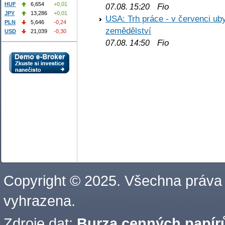
HUF
6,654
+0,01
Fio
07.08. 15:20
JPY
13,286
+0,01
USA: Trh práce - v červenci ub
PLN
5,646
-0,24
zemědělství
USD
21,039
-0,30
Fio
07.08. 14:50
Copyright © 2025. Všechna práva
vyhrazena.
Zdroje dat:
Burza cenných papírů