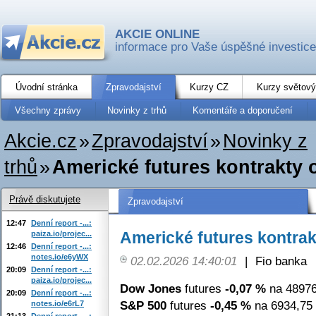
AKCIE ONLINE
informace pro Vaše úspěšné investice
Úvodní stránka
Zpravodajství
Kurzy CZ
Kurzy světový
Všechny zprávy
Novinky z trhů
Komentáře a doporučení
Akcie.cz
»
Zpravodajství
»
Novinky z
trhů
»
Americké futures kontrakty 
Právě diskutujete
Zpravodajství
12:47
Denní report -...:
Americké futures kontrak
paiza.io/projec...
12:46
Denní report -...:
notes.io/e6yWX
02.02.2026 14:40:01
|
Fio banka
20:09
Denní report -...:
paiza.io/projec...
Dow Jones
futures
-0,07 %
na 48976
20:09
Denní report -...:
S&P 500
futures
-0,45 %
na 6934,75 
notes.io/e6rL7
21:13
Denní report -...: