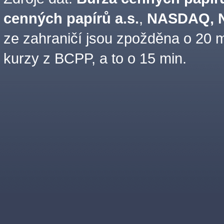
cenných papírů a.s.
,
NASDAQ, N
ze zahraničí jsou zpožděna o 20 m
kurzy z BCPP, a to o 15 min.