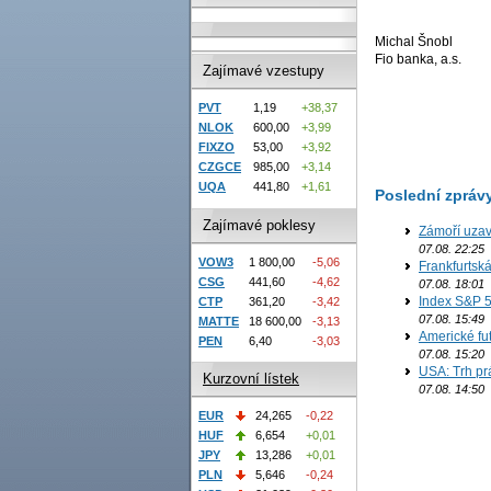
Michal Šnobl
Fio banka, a.s.
Zajímavé vzestupy
PVT
1,19
+38,37
NLOK
600,00
+3,99
FIXZO
53,00
+3,92
CZGCE
985,00
+3,14
UQA
441,80
+1,61
Poslední zpráv
Zajímavé poklesy
Zámoří uzav
07.08. 22:25
VOW3
1 800,00
-5,06
Frankfurtsk
CSG
441,60
-4,62
07.08. 18:01
Index S&P 5
CTP
361,20
-3,42
07.08. 15:49
MATTE
18 600,00
-3,13
Americké fut
PEN
6,40
-3,03
07.08. 15:20
USA: Trh prá
Kurzovní lístek
07.08. 14:50
EUR
24,265
-0,22
HUF
6,654
+0,01
JPY
13,286
+0,01
PLN
5,646
-0,24