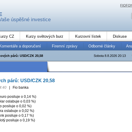
FIOFO
E
Vaše úspěšné investice
urzy CZ
Kurzy světových burz
Kurzovní lístek
Diskuse
Komentáře a doporučení
Firemní zprávy
Odborné články
An
ových párů: USD/CZK 20,58
Sobota 8.8.2026 20:13
ch párů: USD/CZK 20,58
4:40
|
Fio banka
ro posiluje o 0,14 %)
ar oslabuje o 0,03 %)
 posiluje o 0,02 %)
ra oslabuje o 0,02 %)
nk posiluje o 0,17 %)
otý posiluje o 0,19 %)