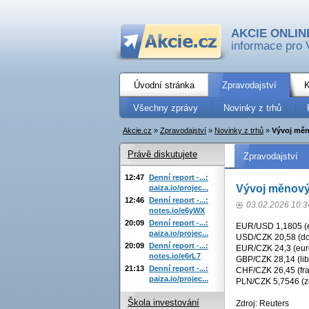
AKCIE ONLIN
informace pro 
Úvodní stránka
Zpravodajství
K
Všechny zprávy
Novinky z trhů
Akcie.cz
»
Zpravodajství
»
Novinky z trhů
»
Vývoj měn
Právě diskutujete
Zpravodajství
12:47
Denní report -...:
Vývoj měnový
paiza.io/projec...
12:46
Denní report -...:
03.02.2026 10:3
notes.io/e6yWX
20:09
Denní report -...:
EUR/USD 1,1805 (eu
paiza.io/projec...
USD/CZK 20,58 (dol
20:09
Denní report -...:
EUR/CZK 24,3 (euro
notes.io/e6rL7
GBP/CZK 28,14 (lib
21:13
Denní report -...:
CHF/CZK 26,45 (fra
paiza.io/projec...
PLN/CZK 5,7546 (zl
Škola investování
Zdroj: Reuters