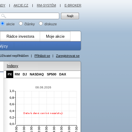
NDY
|
AKCIE.CZ
|
RM-SYSTÉM
|
E-BROKER
akcie
články
diskuze
Rádce investora
Moje akcie
alýzy
Uživatel nepřihlášen
|
Přihlásit se
|
Zaregistrovat se
Indexy
PX
RM
DJ
NASDAQ
SP500
DAX
08.08.2026