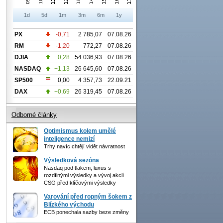
1d
5d
1m
3m
6m
1y
PX
-0,71
2 785,07
07.08.26
RM
-1,20
772,27
07.08.26
DJIA
+0,28
54 036,93
07.08.26
NASDAQ
+1,13
26 645,60
07.08.26
SP500
0,00
4 357,73
22.09.21
DAX
+0,69
26 319,45
07.08.26
Odborné články
Optimismus kolem umělé
inteligence nemizí
Trhy navíc chtějí vidět návratnost
Výsledková sezóna
Nasdaq pod tlakem, luxus s
rozdílnými výsledky a vývoj akcií
CSG před klíčovými výsledky
Varování před ropným šokem z
Blízkého východu
ECB ponechala sazby beze změny