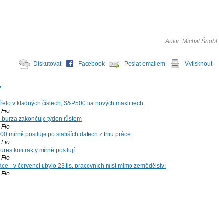
Autor: Michal Šnobl
Diskutovat
Facebook
Poslat emailem
Vytisknout
y
řelo v kladných číslech, S&P500 na nových maximech
Fio
á burza zakončuje týden růstem
Fio
00 mírně posiluje po slabších datech z trhu práce
Fio
ures kontrakty mírně posilují
Fio
ce - v červenci ubylo 23 tis. pracovních míst mimo zemědělství
Fio