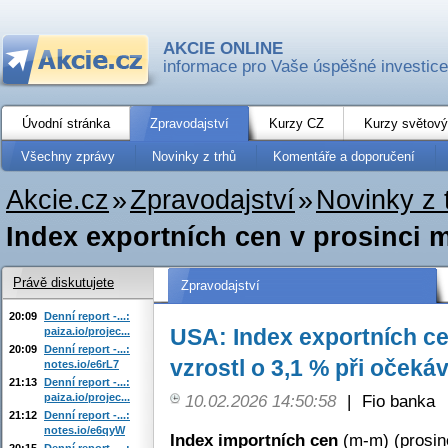
AKCIE ONLINE
informace pro Vaše úspěšné investice
Úvodní stránka
Zpravodajství
Kurzy CZ
Kurzy světový
Všechny zprávy
Novinky z trhů
Komentáře a doporučení
Akcie.cz
»
Zpravodajství
»
Novinky z 
Index exportních cen v prosinci m
Právě diskutujete
Zpravodajství
20:09
Denní report -...:
USA: Index exportních ce
paiza.io/projec...
20:09
Denní report -...:
vzrostl o 3,1 % při očeká
notes.io/e6rL7
21:13
Denní report -...:
paiza.io/projec...
10.02.2026 14:50:58
|
Fio banka
21:12
Denní report -...:
notes.io/e6qyW
Index importních cen
(m-m) (prosin
20:15
Denní report -...: