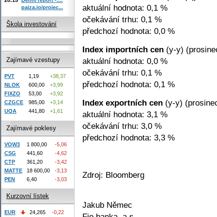
aktuální hodnota: 0,1 %
paiza.io/projec...
očekávání trhu: 0,1 %
Škola investování
předchozí hodnota: 0,0 %
Index importních cen
(y-y) (prosine
aktuální hodnota: 0,0 %
Zajímavé vzestupy
očekávání trhu: 0,1 %
PVT
1,19
+38,37
předchozí hodnota: 0,1 %
NLOK
600,00
+3,99
FIXZO
53,00
+3,92
Index exportních cen
(y-y) (prosine
CZGCE
985,00
+3,14
UQA
441,80
+1,61
aktuální hodnota: 3,1 %
očekávání trhu: 3,0 %
Zajímavé poklesy
předchozí hodnota: 3,3 %
VOW3
1 800,00
-5,06
CSG
441,60
-4,62
CTP
361,20
-3,42
MATTE
18 600,00
-3,13
Zdroj: Bloomberg
PEN
6,40
-3,03
Kurzovní lístek
Jakub Němec
EUR
24,265
-0,22
Fio banka, a.s.