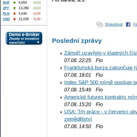
HUF
6,654
+0,01
JPY
13,286
+0,01
PLN
5,646
-0,24
USD
21,039
-0,30
Diskutovat
F
Poslední zprávy
Zámoří uzavřelo v kladných č
Fio
07.08. 22:25
Frankfurtská burza zakončuje 
Fio
07.08. 18:01
Index S&P 500 mírně posiluje p
Fio
07.08. 15:49
Americké futures kontrakty mírn
Fio
07.08. 15:20
USA: Trh práce - v červenci ub
zemědělství
Fio
07.08. 14:50