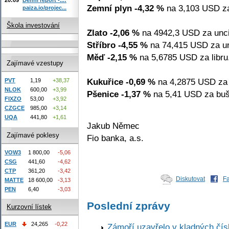
Zemní plyn -4,32 %
na 3,103 USD z
paiza.io/projec...
Škola investování
Zlato -2,06 %
na 4942,3 USD za unci
Stříbro -4,55 %
na 74,415 USD za un
Měď -2,15 %
na 5,6785 USD za libru
Zajímavé vzestupy
Kukuřice -0,69 %
na 4,2875 USD za 
PVT
1,19
+38,37
NLOK
600,00
+3,99
Pšenice -1,37 %
na 5,41 USD za buš
FIXZO
53,00
+3,92
CZGCE
985,00
+3,14
UQA
441,80
+1,61
Jakub Němec
Zajímavé poklesy
Fio banka, a.s.
VOW3
1 800,00
-5,06
CSG
441,60
-4,62
CTP
361,20
-3,42
Diskutovat
F
MATTE
18 600,00
-3,13
PEN
6,40
-3,03
Poslední zprávy
Kurzovní lístek
EUR
24,265
-0,22
Zámoří uzavřelo v kladných č