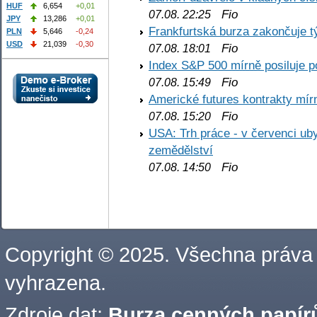
HUF
6,654
+0,01
Fio
07.08. 22:25
JPY
13,286
+0,01
Frankfurtská burza zakončuje 
PLN
5,646
-0,24
USD
21,039
-0,30
Fio
07.08. 18:01
Index S&P 500 mírně posiluje p
Fio
07.08. 15:49
Americké futures kontrakty mírn
Fio
07.08. 15:20
USA: Trh práce - v červenci ub
zemědělství
Fio
07.08. 14:50
Copyright © 2025. Všechna práva
vyhrazena.
Zdroje dat:
Burza cenných papírů