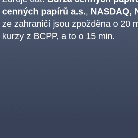
cenných papírů a.s.
,
NASDAQ, N
ze zahraničí jsou zpožděna o 20 m
kurzy z BCPP, a to o 15 min.