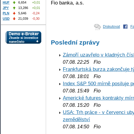
Fio banka, a.s.
HUF
6,654
+0,01
JPY
13,286
+0,01
PLN
5,646
-0,24
USD
21,039
-0,30
Diskutovat
F
Poslední zprávy
Zámoří uzavřelo v kladných č
Fio
07.08. 22:25
Frankfurtská burza zakončuje 
Fio
07.08. 18:01
Index S&P 500 mírně posiluje p
Fio
07.08. 15:49
Americké futures kontrakty mírn
Fio
07.08. 15:20
USA: Trh práce - v červenci ub
zemědělství
Fio
07.08. 14:50