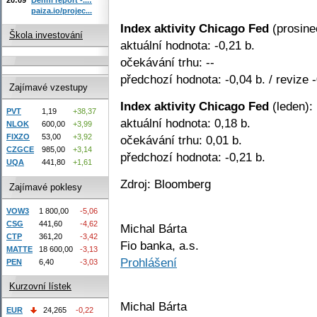
paiza.io/projec...
Index aktivity Chicago Fed
(prosine
Škola investování
aktuální hodnota: -0,21 b.
očekávání trhu: --
předchozí hodnota: -0,04 b. / revize -
Zajímavé vzestupy
Index aktivity Chicago Fed
(leden):
PVT
1,19
+38,37
aktuální hodnota: 0,18 b.
NLOK
600,00
+3,99
FIXZO
53,00
+3,92
očekávání trhu: 0,01 b.
CZGCE
985,00
+3,14
předchozí hodnota: -0,21 b.
UQA
441,80
+1,61
Zdroj: Bloomberg
Zajímavé poklesy
VOW3
1 800,00
-5,06
CSG
441,60
-4,62
Michal Bárta
CTP
361,20
-3,42
Fio banka, a.s.
MATTE
18 600,00
-3,13
Prohlášení
PEN
6,40
-3,03
Kurzovní lístek
Michal Bárta
EUR
24,265
-0,22