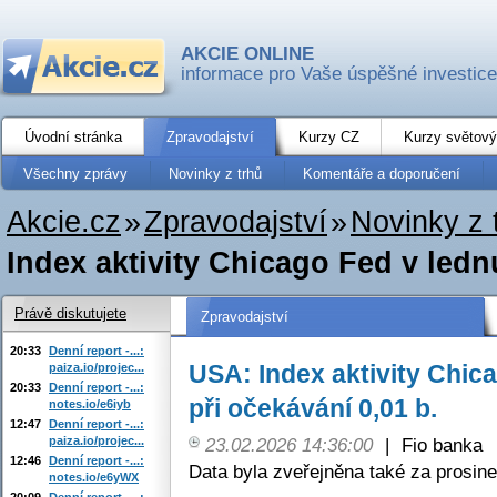
AKCIE ONLINE
informace pro Vaše úspěšné investice
Úvodní stránka
Zpravodajství
Kurzy CZ
Kurzy světový
Všechny zprávy
Novinky z trhů
Komentáře a doporučení
Akcie.cz
»
Zpravodajství
»
Novinky z 
Index aktivity Chicago Fed v lednu 
Právě diskutujete
Zpravodajství
20:33
Denní report -...:
USA: Index aktivity Chica
paiza.io/projec...
20:33
Denní report -...:
při očekávání 0,01 b.
notes.io/e6iyb
12:47
Denní report -...:
paiza.io/projec...
23.02.2026 14:36:00
|
Fio banka
12:46
Denní report -...:
Data byla zveřejněna také za prosine
notes.io/e6yWX
20:09
Denní report -...: