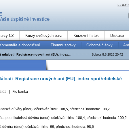
FIOFO
E
Vaše úspěšné investice
urzy CZ
Kurzy světových burz
Kurzovní lístek
Diskuse
Komentáře a doporučení
Firemní zprávy
Odborné články
An
události: Registrace nových aut (EU), index...
Sobota 8.8.2026 20:42
losti: Registrace nových aut (EU), index spotřebitelské
9:05
|
Fio banka
itelské důvěry (únor): očekávání trhu: 108,5, předchozí hodnota: 108,2
á a podnikatelská důvěra (únor): očekávání trhu: 100,4, předchozí hodnota: 100,2
 důvěra (únor): očekávání trhu: 99, předchozí hodnota: 98,6