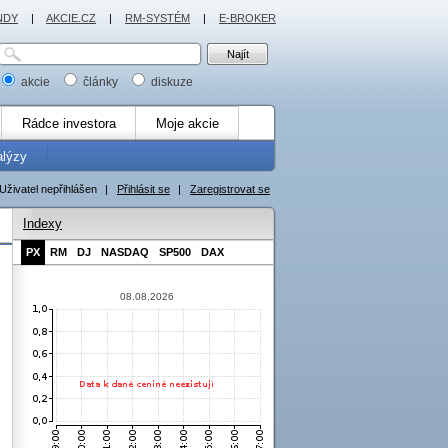
NDY
|
AKCIE.CZ
|
RM-SYSTÉM
|
E-BROKER
akcie
články
diskuze
Rádce investora
Moje akcie
alýzy
Uživatel nepřihlášen
|
Přihlásit se
|
Zaregistrovat se
Indexy
PX
RM
DJ
NASDAQ
SP500
DAX
08.08.2026