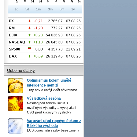
1d
5d
1m
3m
6m
1y
PX
-0,71
2 785,07
07.08.26
RM
-1,20
772,27
07.08.26
DJIA
+0,28
54 036,93
07.08.26
NASDAQ
+1,13
26 645,60
07.08.26
SP500
0,00
4 357,73
22.09.21
DAX
+0,69
26 319,45
07.08.26
Odborné články
Optimismus kolem umělé
inteligence nemizí
Trhy navíc chtějí vidět návratnost
Výsledková sezóna
Nasdaq pod tlakem, luxus s
rozdílnými výsledky a vývoj akcií
CSG před klíčovými výsledky
Varování před ropným šokem z
Blízkého východu
ECB ponechala sazby beze změny