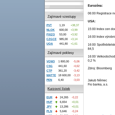
Eurozóna:
06:00 Registrace no
Zajímavé vzestupy
USA:
PVT
1,19
+38,37
15:00 Index cen do
NLOK
600,00
+3,99
FIXZO
53,00
+3,92
16:00 Index výrobní
CZGCE
985,00
+3,14
UQA
441,80
+1,61
16:00 Spotřebitels
84,5
Zajímavé poklesy
16:00 Velkoobchodn
0,2 %
VOW3
1 800,00
-5,06
CSG
441,60
-4,62
Zdroj: Bloomberg
CTP
361,20
-3,42
MATTE
18 600,00
-3,13
PEN
6,40
-3,03
Jakub Němec
Fio banka, a.s.
Kurzovní lístek
EUR
24,265
-0,22
HUF
6,654
+0,01
JPY
13,286
+0,01
PLN
5,646
-0,24