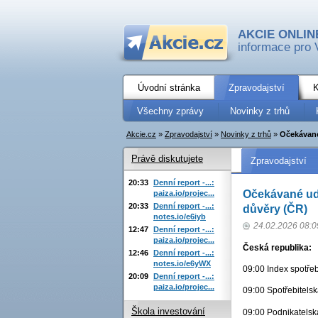
AKCIE ONLIN
informace pro 
Úvodní stránka
Zpravodajství
K
Všechny zprávy
Novinky z trhů
Akcie.cz
»
Zpravodajství
»
Novinky z trhů
»
Očekávané 
Právě diskutujete
Zpravodajství
20:33
Denní report -...:
Očekávané udá
paiza.io/projec...
20:33
Denní report -...:
důvěry (ČR)
notes.io/e6iyb
24.02.2026 08:0
12:47
Denní report -...:
paiza.io/projec...
Česká republika:
12:46
Denní report -...:
notes.io/e6yWX
09:00 Index spotřeb
20:09
Denní report -...:
paiza.io/projec...
09:00 Spotřebitelsk
Škola investování
09:00 Podnikatelská