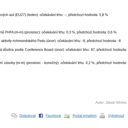
vých aut (EU27) (leden): očekávání trhu: --, předchozí hodnota: 5,8 %
mů FHFA (m-m) (prosinec): očekávání trhu: 0,3 %, předchozí hodnota: 0,6 %
 aktivity richmondského Fedu (únor): očekávání trhu: -8, předchozí hodnota: -6
ká důvěra podle Conference Board (únor): očekávání trhu: 87, předchozí hodnota:
í zásoby (m-m) (prosinec - konečný): očekávání trhu: 0,2 %, předchozí hodnota:
Autor: Jakub Němec
Diskutovat
Facebook
Poslat emailem
Vytisknout