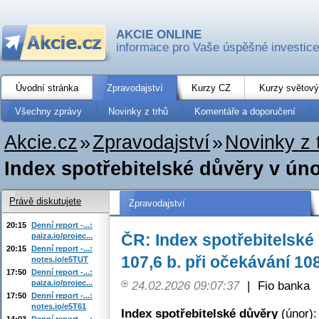
AKCIE ONLINE
informace pro Vaše úspěšné investice
Úvodní stránka
Zpravodajství
Kurzy CZ
Kurzy světový
Všechny zprávy
Novinky z trhů
Komentáře a doporučení
Akcie.cz
»
Zpravodajství
»
Novinky z 
Index spotřebitelské důvěry v únor
Právě diskutujete
Zpravodajství
20:15
Denní report -...:
ČR: Index spotřebitelské 
paiza.io/projec...
20:15
Denní report -...:
107,6 b. při očekávání 10
notes.io/e5TUT
17:50
Denní report -...:
paiza.io/projec...
24.02.2026 09:07:37
|
Fio banka
17:50
Denní report -...:
notes.io/e5T61
Index spotřebitelské důvěry
(únor):
14:03
Denní report -...: