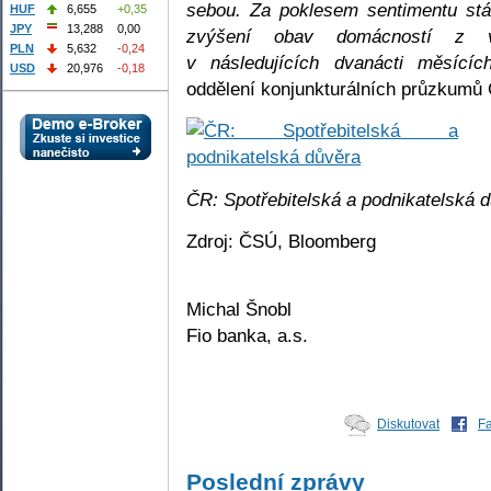
sebou. Za poklesem sentimentu st
HUF
6,655
+0,35
JPY
13,288
0,00
zvýšení obav domácností z vý
PLN
5,632
-0,24
v následujících dvanácti měsící
USD
20,976
-0,18
oddělení konjunkturálních průzkumů
ČR: Spotřebitelská a podnikatelská 
Zdroj: ČSÚ, Bloomberg
Michal Šnobl
Fio banka, a.s.
Diskutovat
F
Poslední zprávy