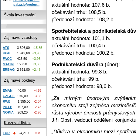
aktuální hodnota: 107,6 b.
paiza.io/projec...
očekávání trhu: 108,5 b.
Škola investování
předchozí hodnota: 108,2 b.
Spotřebitelská a podnikatelská dů
aktuální hodnota: 101,1 b.
Zajímavé vzestupy
očekávání trhu: 100,4 b.
ATS
3 596,00
+15,85
předchozí hodnota: 100,2 b.
KGH
1 942,60
+3,98
FACC
423,50
+3,93
Podnikatelská důvěra
(únor):
MACIN
158,50
+3,59
ERBAG
2 891,00
+2,48
aktuální hodnota: 99,8 b.
očekávání trhu: 99 b.
Zajímavé poklesy
předchozí hodnota: 98,6 b.
EMAN
40,00
-4,76
CZGCE
976,00
-3,56
„Za mírným únorovým zvýšením
RWE
1 355,00
-2,84
ekonomiku stojí zejména meziměsí
PILLE
107,00
-2,73
růstu výrobní činnosti průmyslových
NOKIA
209,20
-2,70
Jiří Obst, vedoucí oddělení konjunk
Kurzovní lístek
„Důvěra v ekonomiku mezi spotřebite
EUR
24,210
-0,08