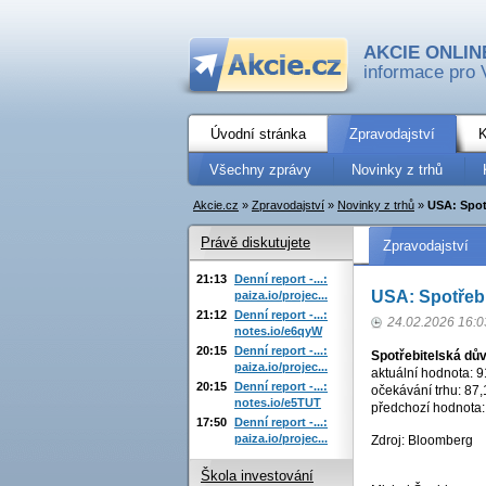
AKCIE ONLIN
informace pro 
Úvodní stránka
Zpravodajství
K
Všechny zprávy
Novinky z trhů
Akcie.cz
»
Zpravodajství
»
Novinky z trhů
»
USA: Spot
Právě diskutujete
Zpravodajství
21:13
Denní report -...:
USA: Spotřebi
paiza.io/projec...
21:12
Denní report -...:
24.02.2026 16:0
notes.io/e6qyW
20:15
Denní report -...:
Spotřebitelská dů
paiza.io/projec...
aktuální hodnota: 9
20:15
Denní report -...:
očekávání trhu: 87,
notes.io/e5TUT
předchozí hodnota: 8
17:50
Denní report -...:
paiza.io/projec...
Zdroj: Bloomberg
Škola investování