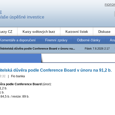
FIOFO
E
Vaše úspěšné investice
urzy CZ
Kurzy světových burz
Kurzovní lístek
Diskuse
Komentáře a doporučení
Firemní zprávy
Odborné články
An
řebitelská důvěra podle Conference Board v únoru na...
Pátek 7.8.2026 2:17
telská důvěra podle Conference Board v únoru na 91,2 b.
3:31
|
Fio banka
věra podle Conference Board
(únor):
1,2 b.
1 b.
4,5 b. / revize: 89 b.