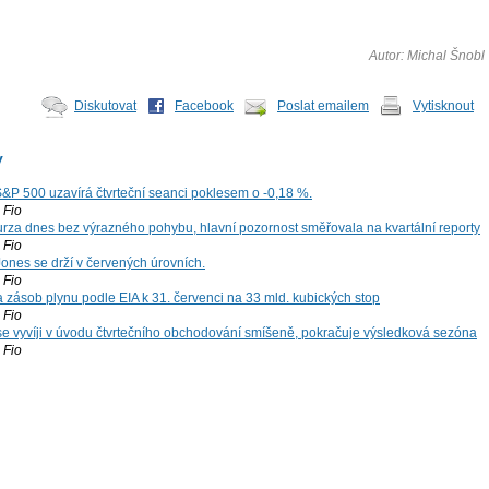
Autor: Michal Šnobl
Diskutovat
Facebook
Poslat emailem
Vytisknout
y
S&P 500 uzavírá čtvrteční seanci poklesem o -0,18 %.
Fio
za dnes bez výrazného pohybu, hlavní pozornost směřovala na kvartální reporty
Fio
ones se drží v červených úrovních.
Fio
zásob plynu podle EIA k 31. červenci na 33 mld. kubických stop
Fio
 se vyvíji v úvodu čtvrtečního obchodování smíšeně, pokračuje výsledková sezóna
Fio