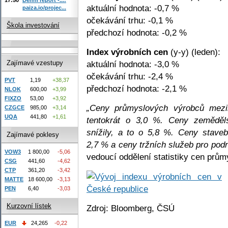
aktuální hodnota: -0,7 %
paiza.io/projec...
očekávání trhu: -0,1 %
Škola investování
předchozí hodnota: -0,2 %
Index výrobních cen
(y-y) (leden):
aktuální hodnota: -3,0 %
Zajímavé vzestupy
očekávání trhu: -2,4 %
PVT
1,19
+38,37
předchozí hodnota: -2,1 %
NLOK
600,00
+3,99
FIXZO
53,00
+3,92
„Ceny průmyslových výrobců mezir
CZGCE
985,00
+3,14
UQA
441,80
+1,61
tentokrát o 3,0 %. Ceny zeměděl
snížily, a to o 5,8 %. Ceny stave
Zajímavé poklesy
2,7 % a ceny tržních služeb pro podn
VOW3
1 800,00
-5,06
vedoucí oddělení statistiky cen prů
CSG
441,60
-4,62
CTP
361,20
-3,42
MATTE
18 600,00
-3,13
PEN
6,40
-3,03
Kurzovní lístek
Zdroj: Bloomberg, ČSÚ
EUR
24,265
-0,22