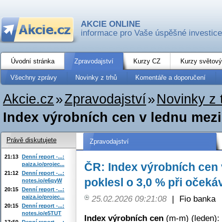
AKCIE ONLINE
informace pro Vaše úspěšné investice
Úvodní stránka
Zpravodajství
Kurzy CZ
Kurzy světový
Všechny zprávy
Novinky z trhů
Komentáře a doporučení
Akcie.cz
»
Zpravodajství
»
Novinky z 
Index výrobních cen v lednu mezir
Právě diskutujete
Zpravodajství
21:13
Denní report -...:
ČR: Index výrobních cen
paiza.io/projec...
21:12
Denní report -...:
poklesl o 3,0 % při očeká
notes.io/e6qyW
20:15
Denní report -...:
paiza.io/projec...
25.02.2026 09:21:08
|
Fio banka
20:15
Denní report -...:
notes.io/e5TUT
Index výrobních cen
(m-m) (leden):
17:50
Denní report -...: