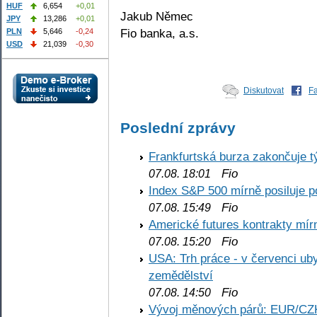
HUF
6,654
+0,01
Jakub Němec
JPY
13,286
+0,01
Fio banka, a.s.
PLN
5,646
-0,24
USD
21,039
-0,30
Diskutovat
F
Poslední zprávy
Frankfurtská burza zakončuje 
Fio
07.08. 18:01
Index S&P 500 mírně posiluje p
Fio
07.08. 15:49
Americké futures kontrakty mírn
Fio
07.08. 15:20
USA: Trh práce - v červenci ub
zemědělství
Fio
07.08. 14:50
Vývoj měnových párů: EUR/CZ