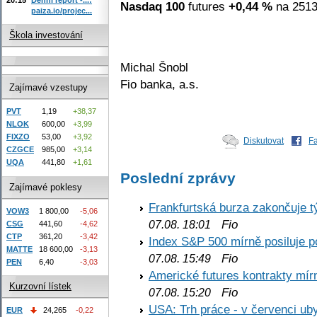
Nasdaq 100
futures
+0,44 %
na 2513
paiza.io/projec...
Škola investování
Michal Šnobl
Fio banka, a.s.
Zajímavé vzestupy
PVT
1,19
+38,37
NLOK
600,00
+3,99
FIXZO
53,00
+3,92
Diskutovat
F
CZGCE
985,00
+3,14
UQA
441,80
+1,61
Poslední zprávy
Zajímavé poklesy
Frankfurtská burza zakončuje 
VOW3
1 800,00
-5,06
Fio
07.08. 18:01
CSG
441,60
-4,62
CTP
361,20
-3,42
Index S&P 500 mírně posiluje p
MATTE
18 600,00
-3,13
Fio
07.08. 15:49
PEN
6,40
-3,03
Americké futures kontrakty mírn
Kurzovní lístek
Fio
07.08. 15:20
USA: Trh práce - v červenci ub
EUR
24,265
-0,22