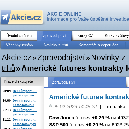
AKCIE ONLINE
informace pro Vaše úspěšné investice
Úvodní stránka
Zpravodajství
Kurzy CZ
Kurzy světový
Všechny zprávy
Novinky z trhů
Komentáře a doporučení
Akcie.cz
»
Zpravodajství
»
Novinky z
trhů
»
Americké futures kontrakty 
Právě diskutujete
Zpravodajství
20:09
Denní report -...:
Americké futures kontrak
paiza.io/projec...
20:09
Denní report -...:
notes.io/e6rL7
25.02.2026 14:48:22
|
Fio banka
21:13
Denní report -...:
paiza.io/projec...
Dow Jones
futures
+0,29 %
na 49377
21:12
Denní report -...:
S&P 500
futures
+0,29 %
na 6923,75
notes.io/e6qyW
20:15
Denní report -...: