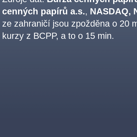
cenných papírů a.s.
,
NASDAQ, N
ze zahraničí jsou zpožděna o 20 m
kurzy z BCPP, a to o 15 min.