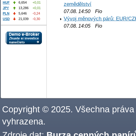
HUF
6,654
+0,01
zemědělství
JPY
13,286
+0,01
Fio
07.08. 14:50
PLN
5,646
-0,24
Vývoj měnových párů: EUR/CZ
USD
21,039
-0,30
Fio
07.08. 14:05
Copyright © 2025. Všechna práva
vyhrazena.
Zdroje dat:
Burza cenných papírů