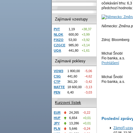
očekávání trhu: 6,3
předchozí hodnota:
Zajímavé vzestupy
Německo: Změna p
PVT
1,19
+38,37
NLOK
600,00
+3,99
Zdroj: Bloomberg
FIXZO
53,00
+3,92
CZGCE
985,00
+3,14
UQA
441,80
+1,61
Michal Šnobl
Fio banka, a.s.
Zajímavé poklesy
Prohlášení
VOW3
1 800,00
-5,06
CSG
441,60
-4,62
Michal Šnobl
Fio banka, a.s.
CTP
361,20
-3,42
MATTE
18 600,00
-3,13
PEN
6,40
-3,03
Kurzovní lístek
EUR
24,265
-0,22
Poslední zpráv
HUF
6,654
+0,01
JPY
13,286
+0,01
Zámoří uzav
PLN
5,646
-0,24
07.08. 22:25