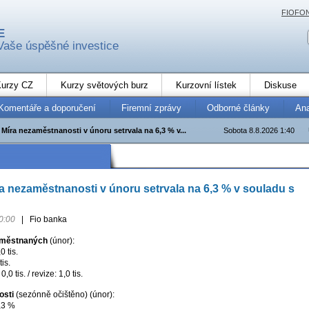
FIOFO
E
Vaše úspěšné investice
urzy CZ
Kurzy světových burz
Kurzovní lístek
Diskuse
Komentáře a doporučení
Firemní zprávy
Odborné články
An
íra nezaměstnanosti v únoru setrvala na 6,3 % v...
Sobota 8.8.2026 1:40
 nezaměstnanosti v únoru setrvala na 6,3 % v souladu s
0:00
|
Fio banka
aměstnaných
(únor):
0 tis.
is.
0 tis. / revize: 1,0 tis.
osti
(sezónně očištěno) (únor):
,3 %