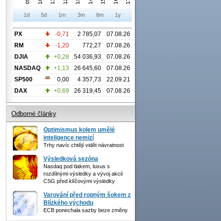
1d
5d
1m
3m
6m
1y
PX
-0,71
2 785,07
07.08.26
RM
-1,20
772,27
07.08.26
DJIA
+0,28
54 036,93
07.08.26
NASDAQ
+1,13
26 645,60
07.08.26
SP500
0,00
4 357,73
22.09.21
DAX
+0,69
26 319,45
07.08.26
Odborné články
Optimismus kolem umělé
inteligence nemizí
Trhy navíc chtějí vidět návratnost
Výsledková sezóna
Nasdaq pod tlakem, luxus s
rozdílnými výsledky a vývoj akcií
CSG před klíčovými výsledky
Varování před ropným šokem z
Blízkého východu
ECB ponechala sazby beze změny