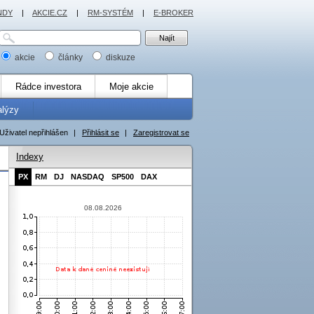
NDY
|
AKCIE.CZ
|
RM-SYSTÉM
|
E-BROKER
akcie
články
diskuze
Rádce investora
Moje akcie
alýzy
Uživatel nepřihlášen
|
Přihlásit se
|
Zaregistrovat se
Indexy
PX
RM
DJ
NASDAQ
SP500
DAX
08.08.2026