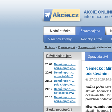
AKCIE ONLIN
informace pro 
Úvodní stránka
Zpravodajství
K
Všechny zprávy
Novinky z trhů
Akcie.cz
»
Zpravodajství
»
Novinky z trhů
»
Německo: M
Právě diskutujete
Zpravodajství
20:09
Denní report -...:
Německo: Míra
paiza.io/projec...
20:09
Denní report -...:
očekáváním
notes.io/e6rL7
27.02.2026 10:1
21:13
Denní report -...:
paiza.io/projec...
Změna počtu nez
21:12
Denní report -...:
aktuální hodnota: 1,
notes.io/e6qyW
očekávání trhu: 2,0 t
20:15
Denní report -...:
předchozí hodnota: 0,
paiza.io/projec...
Míra nezaměstnan
Škola investování
aktuální hodnota: 6