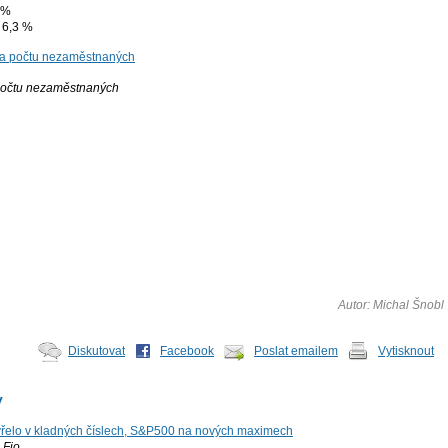
 %
 6,3 %
očtu nezaměstnaných
Autor: Michal Šnobl
Diskutovat
Facebook
Poslat emailem
Vytisknout
y
řelo v kladných číslech, S&P500 na nových maximech
Fio