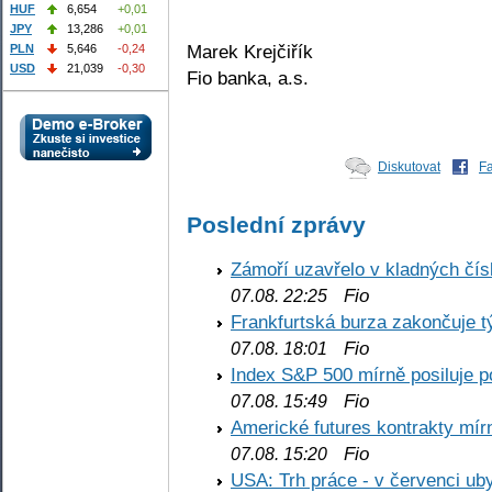
HUF
6,654
+0,01
JPY
13,286
+0,01
Marek Krejčiřík
PLN
5,646
-0,24
USD
21,039
-0,30
Fio banka, a.s.
Diskutovat
F
Poslední zprávy
Zámoří uzavřelo v kladných č
Fio
07.08. 22:25
Frankfurtská burza zakončuje 
Fio
07.08. 18:01
Index S&P 500 mírně posiluje p
Fio
07.08. 15:49
Americké futures kontrakty mírn
Fio
07.08. 15:20
USA: Trh práce - v červenci ub