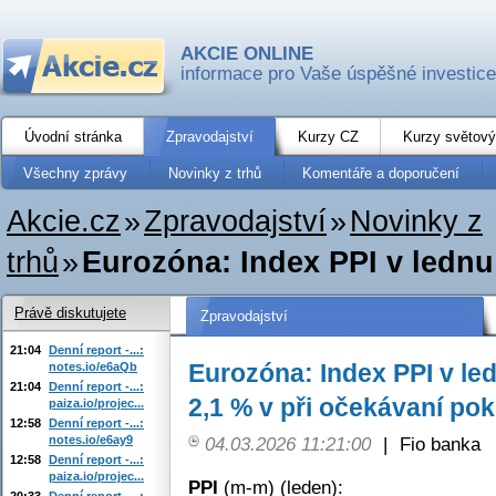
AKCIE ONLINE
informace pro Vaše úspěšné investice
Úvodní stránka
Zpravodajství
Kurzy CZ
Kurzy světový
Všechny zprávy
Novinky z trhů
Komentáře a doporučení
Akcie.cz
»
Zpravodajství
»
Novinky z
trhů
»
Eurozóna: Index PPI v lednu 
Právě diskutujete
Zpravodajství
21:04
Denní report -...:
Eurozóna: Index PPI v le
notes.io/e6aQb
21:04
Denní report -...:
2,1 % v při očekávaní pok
paiza.io/projec...
12:58
Denní report -...:
notes.io/e6ay9
04.03.2026 11:21:00
|
Fio banka
12:58
Denní report -...:
paiza.io/projec...
PPI
(m-m) (leden):
20:33
Denní report -...: