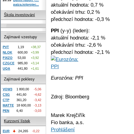
aktuální hodnota: 0,7 %
paiza.io/projec...
očekávání trhu: 0,2 %
Škola investování
předchozí hodnota: -0,3 %
PPI
(y-y) (leden):
aktuální hodnota: -2,1 %
Zajímavé vzestupy
očekávání trhu: -2,6 %
PVT
1,19
+38,37
předchozí hodnota: -2,1 %
NLOK
600,00
+3,99
FIXZO
53,00
+3,92
CZGCE
985,00
+3,14
UQA
441,80
+1,61
Eurozóna: PPI
Zajímavé poklesy
VOW3
1 800,00
-5,06
CSG
441,60
-4,62
Zdroj: Bloomberg
CTP
361,20
-3,42
MATTE
18 600,00
-3,13
PEN
6,40
-3,03
Marek Krejčiřík
Kurzovní lístek
Fio banka, a.s.
Prohlášení
EUR
24,265
-0,22