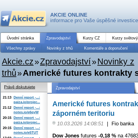
AKCIE ONLINE
informace pro Vaše úspěšné investice
Úvodní stránka
Zpravodajství
Kurzy CZ
Kurzy světový
Všechny zprávy
Novinky z trhů
Komentáře a doporučení
Akcie.cz
»
Zpravodajství
»
Novinky z
trhů
»
Americké futures kontrakty 
Právě diskutujete
Zpravodajství
21:13
Denní report -...:
Americké futures kontrak
paiza.io/projec...
21:12
Denní report -...:
záporném teritoriu
notes.io/e6qyW
20:15
Denní report -...:
paiza.io/projec...
10.03.2026 14:08:51
|
Fio banka
20:15
Denní report -...:
notes.io/e5TUT
Dow Jones
futures
-0,18 %
na 47683
17:50
Denní report -...: