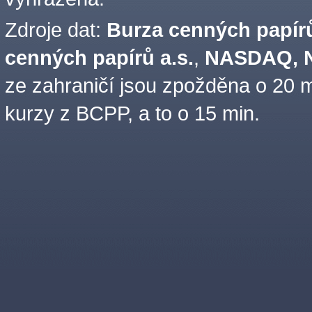
Zdroje dat:
Burza cenných papírů
cenných papírů a.s.
,
NASDAQ, N
ze zahraničí jsou zpožděna o 20 m
kurzy z BCPP, a to o 15 min.