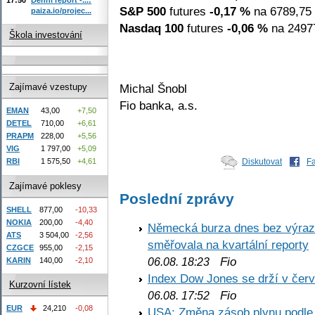
S&P 500
futures
-0,17 %
na 6789,75 
paiza.io/projec...
Nasdaq 100
futures
-0,06 %
na 24977
Škola investování
Michal Šnobl
Zajímavé vzestupy
Fio banka, a.s.
EMAN
43,00
+7,50
DETEL
710,00
+6,61
PRAPM
228,00
+5,56
VIG
1 797,00
+5,09
RBI
1 575,50
+4,61
Diskutovat
F
Zajímavé poklesy
Poslední zprávy
SHELL
877,00
-10,33
NOKIA
200,00
-4,40
Německá burza dnes bez výrazn
ATS
3 504,00
-2,56
směřovala na kvartální reporty
CZGCE
955,00
-2,15
Fio
06.08. 18:23
KARIN
140,00
-2,10
Index Dow Jones se drží v čer
Kurzovní lístek
Fio
06.08. 17:52
EUR
24,210
-0,08
USA: Změna zásob plynu podle E