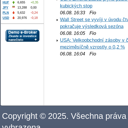
HUF
6,655
+0,35
kubických stop
JPY
13,288
0,00
Fio
06.08. 16:33
PLN
5,632
-0,24
USD
20,976
-0,18
Wall Street se vyvíji v úvodu 
pokračuje výsledková sezóna
Fio
06.08. 16:05
USA: Velkoobchodní zásoby v č
meziměsíčně vzrostly o 0,2 %
Fio
06.08. 16:04
Copyright © 2025. Všechna práva
vyhrazena.