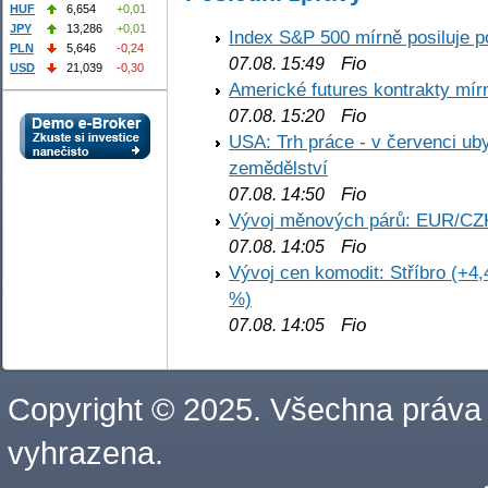
HUF
6,654
+0,01
JPY
13,286
+0,01
Index S&P 500 mírně posiluje p
PLN
5,646
-0,24
Fio
07.08. 15:49
USD
21,039
-0,30
Americké futures kontrakty mírn
Fio
07.08. 15:20
USA: Trh práce - v červenci ub
zemědělství
Fio
07.08. 14:50
Vývoj měnových párů: EUR/CZ
Fio
07.08. 14:05
Vývoj cen komodit: Stříbro (+4,
%)
Fio
07.08. 14:05
Copyright © 2025. Všechna práva
vyhrazena.