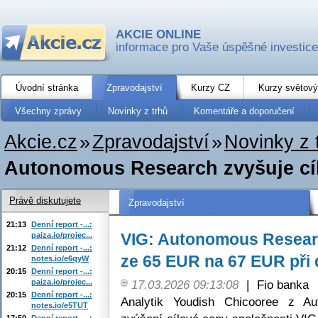
AKCIE ONLINE
informace pro Vaše úspěšné investice
Úvodní stránka
Zpravodajství
Kurzy CZ
Kurzy světový
Všechny zprávy
Novinky z trhů
Komentáře a doporučení
Akcie.cz
»
Zpravodajství
»
Novinky z 
Autonomous Research zvyšuje cíl
Právě diskutujete
Zpravodajství
21:13
Denní report -...:
VIG: Autonomous Researc
paiza.io/projec...
21:12
Denní report -...:
ze 65 EUR na 67 EUR při 
notes.io/e6qyW
20:15
Denní report -...:
paiza.io/projec...
17.03.2026 09:13:08
|
Fio banka
20:15
Denní report -...:
Analytik Youdish Chicooree z Au
notes.io/e5TUT
17:50
Denní report -...: