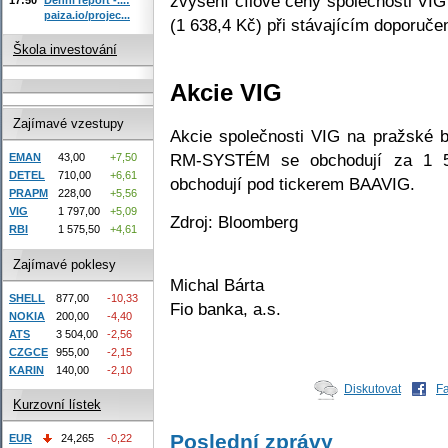
zvýšení cílové ceny společnosti VI
paiza.io/projec...
(1 638,4 Kč) při stávajícím doporučen
Škola investování
Akcie VIG
Zajímavé vzestupy
Akcie společnosti VIG na pražské b
RM-SYSTÉM se obchodují za 1 5
EMAN
43,00
+7,50
DETEL
710,00
+6,61
obchodují pod tickerem BAAVIG.
PRAPM
228,00
+5,56
VIG
1 797,00
+5,09
Zdroj: Bloomberg
RBI
1 575,50
+4,61
Zajímavé poklesy
Michal Bárta
SHELL
877,00
-10,33
Fio banka, a.s.
NOKIA
200,00
-4,40
ATS
3 504,00
-2,56
CZGCE
955,00
-2,15
KARIN
140,00
-2,10
Diskutovat
F
Kurzovní lístek
Poslední zprávy
EUR
24,265
-0,22