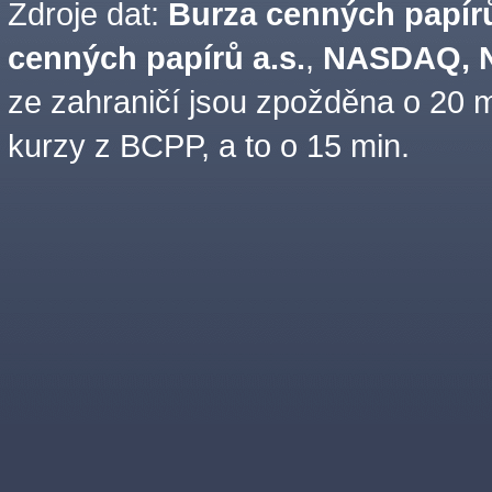
Zdroje dat:
Burza cenných papírů
cenných papírů a.s.
,
NASDAQ, N
ze zahraničí jsou zpožděna o 20 m
kurzy z BCPP, a to o 15 min.