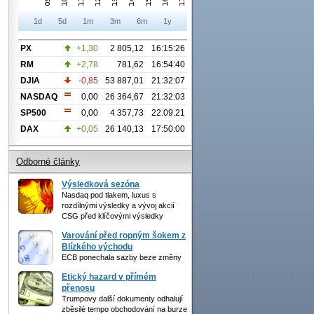
1d
5d
1m
3m
6m
1y
PX
+1,30
2 805,12
16:15:26
RM
+2,78
781,62
16:54:40
DJIA
-0,85
53 887,01
21:32:07
NASDAQ
0,00
26 364,67
21:32:03
SP500
0,00
4 357,73
22.09.21
DAX
+0,05
26 140,13
17:50:00
Odborné články
Výsledková sezóna
Nasdaq pod tlakem, luxus s
rozdílnými výsledky a vývoj akcií
CSG před klíčovými výsledky
Varování před ropným šokem z
Blízkého východu
ECB ponechala sazby beze změny
Etický hazard v přímém
přenosu
Trumpovy další dokumenty odhalují
zběsilé tempo obchodování na burze