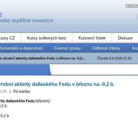
FIOFO
E
Vaše úspěšné investice
urzy CZ
Kurzy světových burz
Kurzovní lístek
Diskuse
Komentáře a doporučení
Firemní zprávy
Odborné články
An
 výrobní aktivity dallaského Fedu v březnu na -0,2...
Čtvrtek 6.8.2026 21:52
robní aktivity dallaského Fedu v březnu na -0,2 b.
0:00
|
Fio banka
vity dallaského Fedu
(březen):
,2 b.
0,2 b.