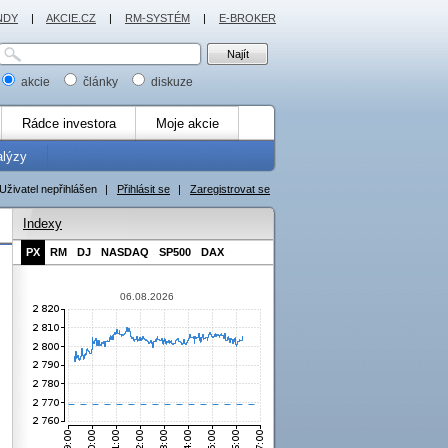
NDY
|
AKCIE.CZ
|
RM-SYSTÉM
|
E-BROKER
akcie
články
diskuze
Rádce investora
Moje akcie
alýzy
Uživatel nepřihlášen
|
Přihlásit se
|
Zaregistrovat se
Indexy
PX
RM
DJ
NASDAQ
SP500
DAX
06.08.2026