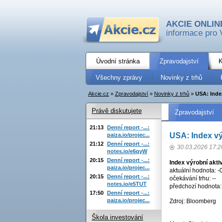
AKCIE ONLIN
informace pro 
Úvodní stránka
Zpravodajství
K
Všechny zprávy
Novinky z trhů
Akcie.cz
»
Zpravodajství
»
Novinky z trhů
»
USA: Index
Právě diskutujete
Zpravodajství
21:13
Denní report -...:
USA: Index vý
paiza.io/projec...
21:12
Denní report -...:
30.03.2026 17:2
notes.io/e6qyW
20:15
Denní report -...:
Index výrobní akti
paiza.io/projec...
aktuální hodnota: -0
20:15
Denní report -...:
očekávání trhu: --
notes.io/e5TUT
předchozí hodnota: 
17:50
Denní report -...:
paiza.io/projec...
Zdroj: Bloomberg
Škola investování