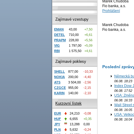
Marek Chudoba
Fio banka, a.s.
Prohlášení
Zajímavé vzestupy
Marek Chudoba
Fio banka, a.s.
EMAN
43,00
+7,50
DETEL
710,00
+6,61
PRAPM
228,00
+5,56
VIG
1 797,00
+5,09
RBI
1 575,50
+4,61
Zajímavé poklesy
Poslední zpráv
SHELL
877,00
-10,33
Německá bur
NOKIA
200,00
-4,40
06.08. 18:23
ATS
3 504,00
-2,56
Index Dow J
CZGCE
955,00
-2,15
06.08. 17:52
KARIN
140,00
-2,10
USA: Změna 
06.08. 16:33
Kurzovní lístek
Wall Street
06.08. 16:05
EUR
24,210
-0,08
USA: Velkoo
HUF
6,655
+0,35
06.08. 16:04
JPY
13,288
0,00
PLN
5,632
-0,24