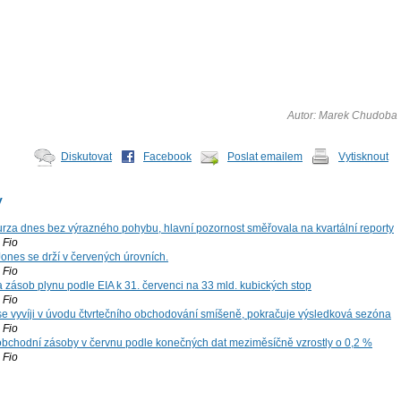
Autor: Marek Chudoba
Diskutovat
Facebook
Poslat emailem
Vytisknout
y
za dnes bez výrazného pohybu, hlavní pozornost směřovala na kvartální reporty
Fio
ones se drží v červených úrovních.
Fio
zásob plynu podle EIA k 31. červenci na 33 mld. kubických stop
Fio
 se vyvíji v úvodu čtvrtečního obchodování smíšeně, pokračuje výsledková sezóna
Fio
bchodní zásoby v červnu podle konečných dat meziměsíčně vzrostly o 0,2 %
Fio