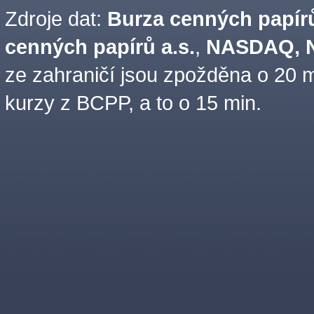
Zdroje dat:
Burza cenných papírů
cenných papírů a.s.
,
NASDAQ, N
ze zahraničí jsou zpožděna o 20 m
kurzy z BCPP, a to o 15 min.