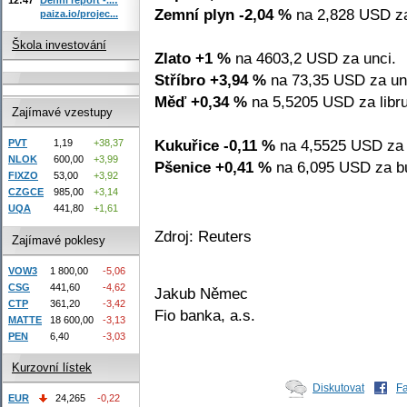
Zemní plyn -2,04 %
na 2,828 USD z
paiza.io/projec...
Škola investování
Zlato +1 %
na 4603,2 USD za unci.
Stříbro +3,94 %
na 73,35 USD za un
Měď +0,34 %
na 5,5205 USD za libru
Zajímavé vzestupy
Kukuřice -0,11 %
na 4,5525 USD za 
PVT
1,19
+38,37
NLOK
600,00
+3,99
Pšenice +0,41 %
na 6,095 USD za bu
FIXZO
53,00
+3,92
CZGCE
985,00
+3,14
UQA
441,80
+1,61
Zdroj: Reuters
Zajímavé poklesy
VOW3
1 800,00
-5,06
CSG
441,60
-4,62
Jakub Němec
CTP
361,20
-3,42
Fio banka, a.s.
MATTE
18 600,00
-3,13
PEN
6,40
-3,03
Kurzovní lístek
Diskutovat
F
EUR
24,265
-0,22