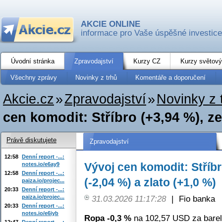
AKCIE ONLINE
informace pro Vaše úspěšné investice
Úvodní stránka
Zpravodajství
Kurzy CZ
Kurzy světový
Všechny zprávy
Novinky z trhů
Komentáře a doporučení
Akcie.cz
»
Zpravodajství
»
Novinky z 
cen komodit: Stříbro (+3,94 %), ze
Právě diskutujete
Zpravodajství
12:58
Denní report -...:
Vývoj cen komodit: Stříbr
notes.io/e6ay9
12:58
Denní report -...:
(-2,04 %) a zlato (+1,0 %)
paiza.io/projec...
20:33
Denní report -...:
paiza.io/projec...
31.03.2026 11:17:28
|
Fio banka
20:33
Denní report -...:
notes.io/e6iyb
Ropa -0,3 %
na 102,57 USD za barel
12:47
Denní report -...: