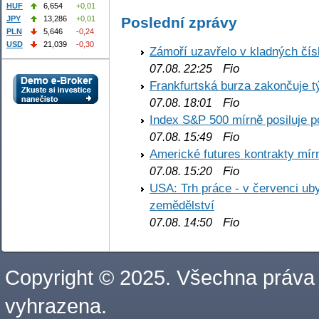
HUF
6,654
+0,01
Poslední zprávy
JPY
13,286
+0,01
PLN
5,646
-0,24
USD
21,039
-0,30
Zámoří uzavřelo v kladných č
Fio
07.08. 22:25
Frankfurtská burza zakončuje 
Fio
07.08. 18:01
Index S&P 500 mírně posiluje p
Fio
07.08. 15:49
Americké futures kontrakty mírn
Fio
07.08. 15:20
USA: Trh práce - v červenci ub
zemědělství
Fio
07.08. 14:50
Copyright © 2025. Všechna práva
vyhrazena.