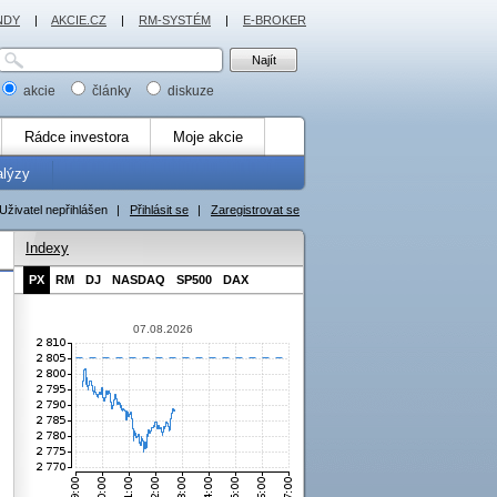
NDY
|
AKCIE.CZ
|
RM-SYSTÉM
|
E-BROKER
akcie
články
diskuze
Rádce investora
Moje akcie
alýzy
Uživatel nepřihlášen
|
Přihlásit se
|
Zaregistrovat se
Indexy
PX
RM
DJ
NASDAQ
SP500
DAX
07.08.2026