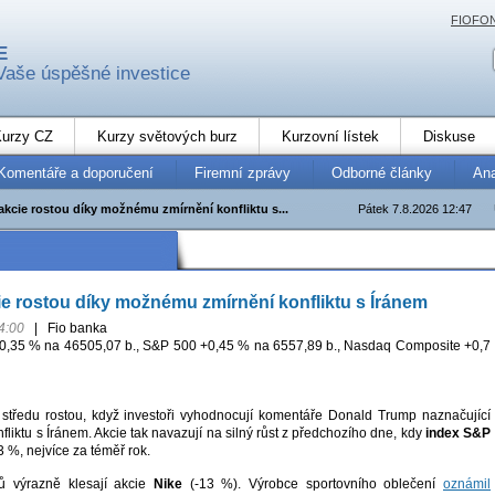
FIOFO
E
Vaše úspěšné investice
urzy CZ
Kurzy světových burz
Kurzovní lístek
Diskuse
Komentáře a doporučení
Firemní zprávy
Odborné články
An
akcie rostou díky možnému zmírnění konfliktu s...
Pátek 7.8.2026 12:47
e rostou díky možnému zmírnění konfliktu s Íránem
4:00
|
Fio banka
0,35 % na 46505,07 b., S&P 500 +0,45 % na 6557,89 b., Nasdaq Composite +0,7
středu rostou, když investoři vyhodnocují komentáře Donald Trump naznačující
liktu s Íránem. Akcie tak navazují na silný růst z předchozího dne, kdy
index S&P
3 %, nejvíce za téměř rok.
ulů výrazně klesají akcie
Nike
(-13 %). Výrobce sportovního oblečení
oznámil