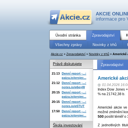
AKCIE ONLIN
informace pro 
Úvodní stránka
Zpravodajství
K
Všechny zprávy
Novinky z trhů
Akcie.cz
»
Zpravodajství
»
Novinky z trhů
»
Americké 
Právě diskutujete
Zpravodajství
21:13
Denní report -...:
Americké akci
paiza.io/projec...
21:12
Denní report -...:
01.04.2026 16:0
notes.io/e6qyW
Index Dow Jones +
20:15
Denní report -...:
% na 21742,38 b.
paiza.io/projec...
20:15
Denní report -...:
notes.io/e5TUT
Americké akcie ve 
17:50
Denní report -...:
možné zmírnění konf
paiza.io/projec...
500
posílil téměř o 
Z jednotlivých tit
Škola investování