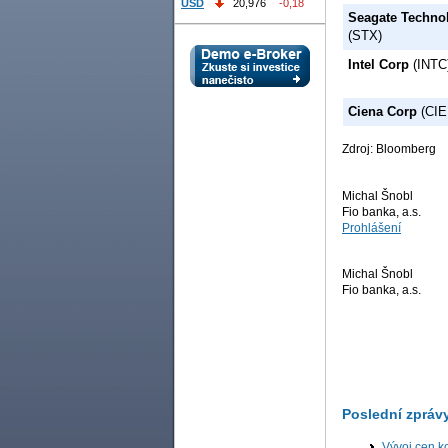
USD
20,976
-0,18
Seagate Techno
(STX)
Intel Corp
(INTC
Ciena Corp
(CIE
Zdroj: Bloomberg
Michal Šnobl
Fio banka, a.s.
Prohlášení
Michal Šnobl
Fio banka, a.s.
Poslední zpráv
Vývoj cen ko