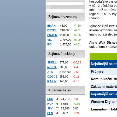
hospodářské výsledk
v němž očekává pok
déle, než se původ
regionu EMEA zvýše
Zajímavé vzestupy
Evropou.
EMAN
43,00
+7,50
Výrobce čipů
Intel
irském výrobním zá
DETEL
710,00
+6,61
Intelu odráží zlepšu
PRAPM
228,00
+5,56
VIG
1 797,00
+5,09
Akcie
Walt Disn
RBI
1 575,50
+4,61
outperform z market
Zajímavé poklesy
SHELL
877,00
-10,33
Nejsilnější sek
NOKIA
200,00
-4,40
Průmysl
ATS
3 504,00
-2,56
CZGCE
955,00
-2,15
Komunikační sl
KARIN
140,00
-2,10
Základní materi
Kurzovní lístek
Nejsilnější akc
EUR
24,210
-0,08
Western Digital
HUF
6,655
+0,35
JPY
13,288
0,00
Lumentum Hold
PLN
5,632
-0,24