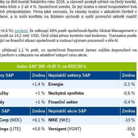
y za třetí kvartál fiskálního roku 2026, a zároveň poskytl výhled na čtvrtý kvartál,
les tržeb o 2 až 4 %. Společnost uvedla, že její snaha o obrat hospodaření trvá
ně předpokládalo. Firma také varovala, že zásoby budou v aktuálním čtvrtletí v
né, a to kvůli konfliktu na Blízkém východě a vyšší promoční aktivitě napříč
(+6,4 %)
oznámil
, že odkoupí 49% podíl společnosti Apollo Global Management v
vodě za 14,2 mld. USD, čímž získá plnou kontrolu nad továrnou. Transakce podle
jící se finanční situaci společnosti a rostoucí význam procesorů v éře AI.
ey
přidávají 1,1 % poté, co společnost Raymond James zvýšila doporučení na
 perform s odkazem na atraktivní vstupní cenu akcie.
Index S&P 500 +0,45 % na 6557,89 b.
tory S&P
Změna
Nejslabší sektory S&P
Změna
+1,4 %
Energie
-2,1 %
užby
+1 %
Nezbytná spotřeba
-0,6 %
ály
+1 %
Finanční sektor
-0,4 %
ie S&P
Změna
Nejslabší akcie S&P
Změna
 Corp
(WDC)
+9,1 %
NIKE
(NKE)
-13 %
ings
(LITE)
+6,6 %
Versigent
(VGNT)
-10,0
%