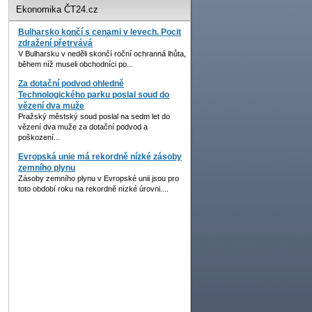
Ekonomika ČT24.cz
Bulharsko končí s cenami v levech. Pocit
zdražení přetrvává
V Bulharsku v neděli skončí roční ochranná lhůta,
během níž museli obchodníci po...
Za dotační podvod ohledně
Technologického parku poslal soud do
vězení dva muže
Pražský městský soud poslal na sedm let do
vězení dva muže za dotační podvod a
poškození...
Evropská unie má rekordně nízké zásoby
zemního plynu
Zásoby zemního plynu v Evropské unii jsou pro
toto období roku na rekordně nízké úrovni....