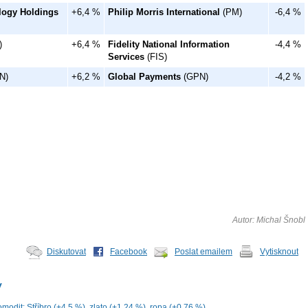
logy Holdings
+6,4 %
Philip Morris International
(PM)
-6,4 %
)
+6,4 %
Fidelity National Information
-4,4 %
Services
(FIS)
N)
+6,2 %
Global Payments
(GPN)
-4,2 %
Autor: Michal Šnobl
Diskutovat
Facebook
Poslat emailem
Vytisknout
y
modit: Stříbro (+4,5 %), zlato (+1,24 %), ropa (+0,76 %)