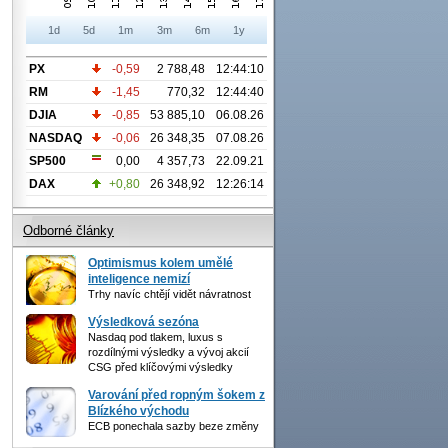
1d
5d
1m
3m
6m
1y
PX
-0,59
2 788,48
12:44:10
RM
-1,45
770,32
12:44:40
DJIA
-0,85
53 885,10
06.08.26
NASDAQ
-0,06
26 348,35
07.08.26
SP500
0,00
4 357,73
22.09.21
DAX
+0,80
26 348,92
12:26:14
Odborné články
Optimismus kolem umělé
inteligence nemizí
Trhy navíc chtějí vidět návratnost
Výsledková sezóna
Nasdaq pod tlakem, luxus s
rozdílnými výsledky a vývoj akcií
CSG před klíčovými výsledky
Varování před ropným šokem z
Blízkého východu
ECB ponechala sazby beze změny