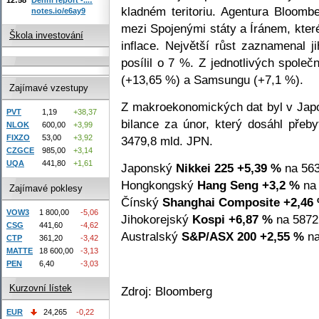
kladném teritoriu. Agentura Bloomb
notes.io/e6ay9
mezi Spojenými státy a Íránem, které
Škola investování
inflace. Největší růst zaznamenal j
posílil o 7 %. Z jednotlivých společ
(+13,65 %) a Samsungu (+7,1 %).
Zajímavé vzestupy
Z makroekonomických dat byl v Japo
PVT
1,19
+38,37
bilance za únor, který dosáhl přeb
NLOK
600,00
+3,99
FIXZO
53,00
+3,92
3479,8 mld. JPN.
CZGCE
985,00
+3,14
UQA
441,80
+1,61
Japonský
Nikkei 225
+5,39 %
na 563
Hongkongský
Hang Seng
+3,2 %
na 
Zajímavé poklesy
Čínský
Shanghai Composite
+2,46
VOW3
1 800,00
-5,06
Jihokorejský
Kospi
+6,87 %
na 5872
CSG
441,60
-4,62
Australský
S&P/ASX 200
+2,55 %
na
CTP
361,20
-3,42
MATTE
18 600,00
-3,13
PEN
6,40
-3,03
Kurzovní lístek
Zdroj: Bloomberg
EUR
24,265
-0,22