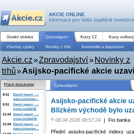
AKCIE ONLINE
informace pro Vaše úspěšné investice
Úvodní stránka
Zpravodajství
Kurzy CZ
Kurzy světový
Všechny zprávy
Novinky z trhů
Komentáře a doporučení
Akcie.cz
»
Zpravodajství
»
Novinky z
trhů
»
Asijsko-pacifické akcie uzav
Právě diskutujete
Zpravodajství
8:51
Denní report -...:
Asijsko-pacifické akcie u
paiza.io/projec...
8:51
Denní report -...:
Blízkém východě bylo uz
notes.io/e6d3E
21:04
Denní report -...:
notes.io/e6aQb
08.04.2026 08:57:24
|
Fio banka
21:04
Denní report -...:
paiza.io/projec...
Přední asijsko-pacifické indexy uz
12:58
Denní report -...: