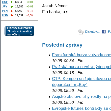
HUF
6,654
+0,01
Jakub Němec
JPY
13,286
+0,01
Fio banka, a.s.
PLN
5,646
-0,24
USD
21,039
-0,30
Diskutovat
F
Poslední zprávy
Frankfurtská burza v úvodu obc
Fio
10.08. 09:34
Pražská burza otevírá týden p
Fio
10.08. 09:18
CTP: Kempen snižuje cílovou 
doporučením „Buy“
Fio
10.08. 08:56
Asijské akciové trhy rostly na 
Fio
10.08. 08:50
Evropské futures kontrakty se 