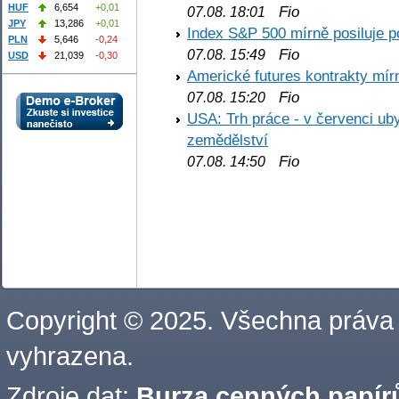
HUF
6,654
+0,01
Fio
07.08. 18:01
JPY
13,286
+0,01
Index S&P 500 mírně posiluje p
PLN
5,646
-0,24
Fio
07.08. 15:49
USD
21,039
-0,30
Americké futures kontrakty mírn
Fio
07.08. 15:20
USA: Trh práce - v červenci ub
zemědělství
Fio
07.08. 14:50
Copyright © 2025. Všechna práva
vyhrazena.
Zdroje dat:
Burza cenných papírů