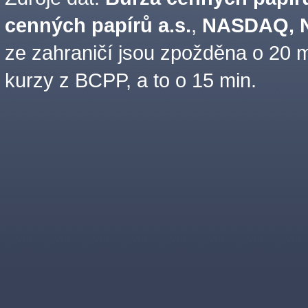
cenných papírů a.s.
,
NASDAQ, N
ze zahraničí jsou zpožděna o 20 m
kurzy z BCPP, a to o 15 min.