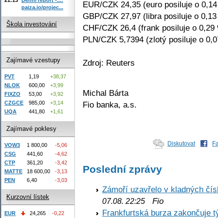
EUR/CZK 24,35 (euro posiluje o 0,1
paiza.io/projec...
GBP/CZK 27,97 (libra posiluje o 0,13
Škola investování
CHF/CZK 26,4 (frank posiluje o 0,29
PLN/CZK 5,7394 (zlotý posiluje o 0,
Zajímavé vzestupy
Zdroj: Reuters
PVT
1,19
+38,37
NLOK
600,00
+3,99
Michal Bárta
FIXZO
53,00
+3,92
Fio banka, a.s.
CZGCE
985,00
+3,14
UQA
441,80
+1,61
Zajímavé poklesy
Diskutovat
F
VOW3
1 800,00
-5,06
CSG
441,60
-4,62
CTP
361,20
-3,42
Poslední zprávy
MATTE
18 600,00
-3,13
PEN
6,40
-3,03
Zámoří uzavřelo v kladných č
Kurzovní lístek
Fio
07.08. 22:25
Frankfurtská burza zakončuje 
EUR
24,265
-0,22