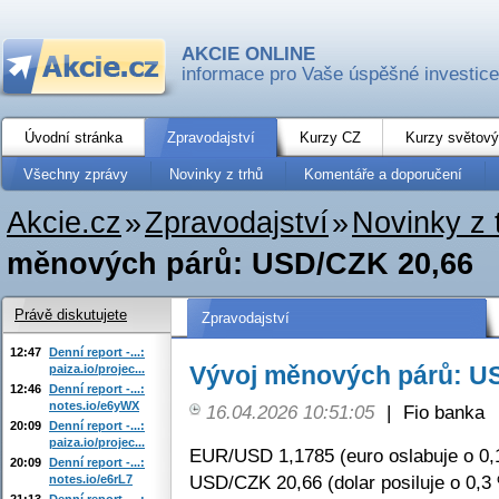
AKCIE ONLINE
informace pro Vaše úspěšné investice
Úvodní stránka
Zpravodajství
Kurzy CZ
Kurzy světový
Všechny zprávy
Novinky z trhů
Komentáře a doporučení
Akcie.cz
»
Zpravodajství
»
Novinky z 
měnových párů: USD/CZK 20,66
Právě diskutujete
Zpravodajství
12:47
Denní report -...:
Vývoj měnových párů: U
paiza.io/projec...
12:46
Denní report -...:
notes.io/e6yWX
16.04.2026 10:51:05
|
Fio banka
20:09
Denní report -...:
paiza.io/projec...
EUR/USD 1,1785 (euro oslabuje o 0,
20:09
Denní report -...:
USD/CZK 20,66 (dolar posiluje o 0,3
notes.io/e6rL7
21:13
Denní report -...: