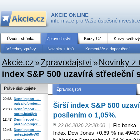
AKCIE ONLINE
informace pro Vaše úspěšné investice
Úvodní stránka
Zpravodajství
Kurzy CZ
Kurzy světový
Všechny zprávy
Novinky z trhů
Komentáře a doporučení
Akcie.cz
»
Zpravodajství
»
Novinky z 
index S&P 500 uzavírá středeční s
Právě diskutujete
Zpravodajství
20:33
Denní report -...:
Širší index S&P 500 uzaví
paiza.io/projec...
20:33
Denní report -...:
posílením o 1,05%.
notes.io/e6iyb
12:47
Denní report -...:
paiza.io/projec...
22.04.2026 22:20:00
|
Fio banka
12:46
Denní report -...:
Index Dow Jones +0,69 % na 49490
notes.io/e6yWX
20:09
Denní report -...: