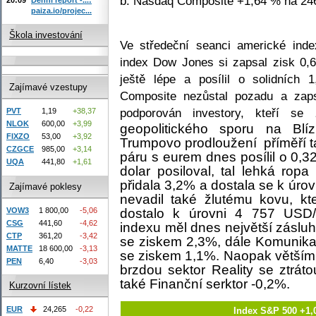
b. Nasdaq Composite +1,64 % na 246
paiza.io/projec...
Škola investování
Ve středeční seanci americké in
index Dow Jones si zapsal zisk 0,
ještě lépe a posílil o solidních
Zajímavé vzestupy
Composite nezůstal pozadu a zaps
podporován investory, kteří se
PVT
1,19
+38,37
NLOK
600,00
+3,99
geopolitického sporu na Bl
FIXZO
53,00
+3,92
Trumpovo prodloužení příměří ta
CZGCE
985,00
+3,14
páru s eurem dnes posílil o 0,
UQA
441,80
+1,61
dolar posiloval, tal lehká ro
přidala 3,2% a dostala se k úrov
Zajímavé poklesy
nevadil také žlutému kovu, kt
dostalo k úrovni 4 757 USD/
VOW3
1 800,00
-5,06
CSG
441,60
-4,62
indexu měl dnes největší zásluh
CTP
361,20
-3,42
se ziskem 2,3%, dále Komunika
MATTE
18 600,00
-3,13
se ziskem 1,1%. Naopak většímu
PEN
6,40
-3,03
brzdou sektor Reality se ztrát
také Finanční serktor -0,2%.
Kurzovní lístek
EUR
24,265
-0,22
Index S&P 500 +1,