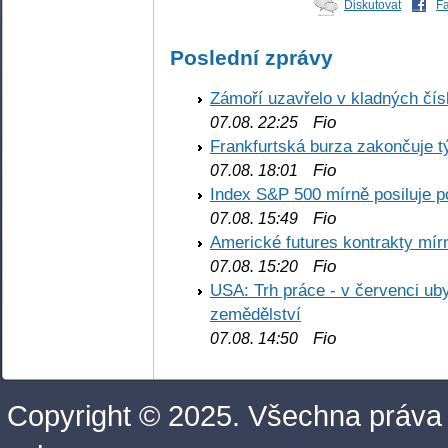
Diskutovat
F
Poslední zprávy
Zámoří uzavřelo v kladných č
Fio
07.08. 22:25
Frankfurtská burza zakončuje 
Fio
07.08. 18:01
Index S&P 500 mírně posiluje p
Fio
07.08. 15:49
Americké futures kontrakty mírn
Fio
07.08. 15:20
USA: Trh práce - v červenci ub
zemědělství
Fio
07.08. 14:50
Copyright © 2025. Všechna práva