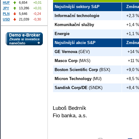
HUF
6,654
+0,01
Nejsilnější sektory S&P
Změn
JPY
13,286
+0,01
PLN
5,646
-0,24
Informační technologie
+2,3 
USD
21,039
-0,30
Komunikační služby
+1,4 
Energie
+1,1 
Nejsilnější akcie S&P
Změn
GE Vernova
(GEV)
+14 
Masco Corp
(MAS)
+11 
Boston Scientific Corp
(BSX)
+9,0 
Micron Technology
(MU)
+8,5 
Sandisk Corp/DE
(SNDK)
+8,4 
Luboš Bedrník
Fio banka, a.s.