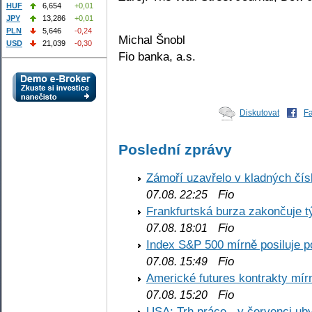
HUF
6,654
+0,01
JPY
13,286
+0,01
PLN
5,646
-0,24
Michal Šnobl
USD
21,039
-0,30
Fio banka, a.s.
Diskutovat
F
Poslední zprávy
Zámoří uzavřelo v kladných č
Fio
07.08. 22:25
Frankfurtská burza zakončuje 
Fio
07.08. 18:01
Index S&P 500 mírně posiluje p
Fio
07.08. 15:49
Americké futures kontrakty mírn
Fio
07.08. 15:20
USA: Trh práce - v červenci ub