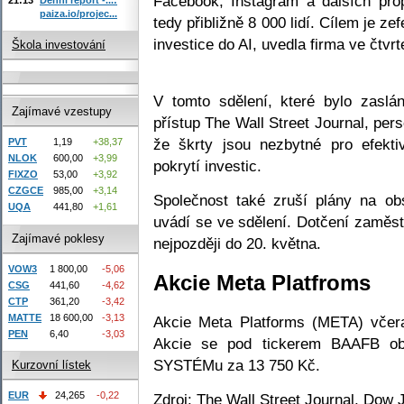
Facebook, Instagram a dalších pr
paiza.io/projec...
tedy přibližně 8 000 lidí. Cílem je ze
investice do AI, uvedla firma ve čtvrt
Škola investování
V tomto sdělení, které bylo zas
Zajímavé vzestupy
přístup The Wall Street Journal, pers
že škrty jsou nezbytné pro efekti
PVT
1,19
+38,37
NLOK
600,00
+3,99
pokrytí investic.
FIXZO
53,00
+3,92
CZGCE
985,00
+3,14
Společnost také zruší plány na o
UQA
441,80
+1,61
uvádí se ve sdělení. Dotčení zaměs
Zajímavé poklesy
nejpozději do 20. května.
VOW3
1 800,00
-5,06
Akcie Meta Platfroms
CSG
441,60
-4,62
CTP
361,20
-3,42
MATTE
18 600,00
-3,13
Akcie Meta Platforms (META) včer
PEN
6,40
-3,03
Akcie se pod tickerem BAAFB ob
SYSTÉMu za 13 750 Kč.
Kurzovní lístek
EUR
24,265
-0,22
Zdroj: The Wall Street Journal, Dow