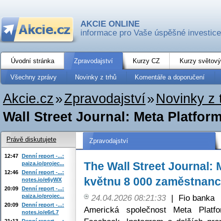
AKCIE ONLINE
informace pro Vaše úspěšné investice
Úvodní stránka
Zpravodajství
Kurzy CZ
Kurzy světový
Všechny zprávy
Novinky z trhů
Komentáře a doporučení
Akcie.cz
»
Zpravodajství
»
Novinky z 
Wall Street Journal: Meta Platform
Právě diskutujete
Zpravodajství
12:47
Denní report -...:
The Wall Street Journal: 
paiza.io/projec...
12:46
Denní report -...:
květnu 8 000 zaměstnan
notes.io/e6yWX
20:09
Denní report -...:
paiza.io/projec...
24.04.2026 08:21:33
|
Fio banka
20:09
Denní report -...:
Americká společnost Meta Platfor
notes.io/e6rL7
21:13
Denní report -...: