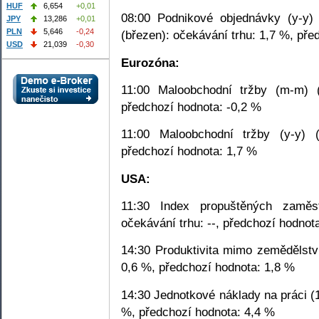
HUF
6,654
+0,01
08:00 Podnikové objednávky (y-y) 
JPY
13,286
+0,01
PLN
5,646
-0,24
(březen): očekávání trhu: 1,7 %, pře
USD
21,039
-0,30
Eurozóna:
11:00 Maloobchodní tržby (m-m) (
předchozí hodnota: -0,2 %
11:00 Maloobchodní tržby (y-y) 
předchozí hodnota: 1,7 %
USA:
11:30 Index propuštěných zaměst
očekávání trhu: --, předchozí hodnota
14:30 Produktivita mimo zemědělstv
0,6 %, předchozí hodnota: 1,8 %
14:30 Jednotkové náklady na práci (
%, předchozí hodnota: 4,4 %