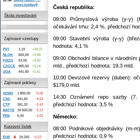
notes.io/e6ay9
Česká republika:
Škola investování
09:00 Průmyslová výroba (y-y) (b
očekávání trhu: 2,4 %, předchozí ho
09:00 Stavební výroba (y-y) (břez
Zajímavé vzestupy
hodnota: 4,1 %
PVT
1,19
+38,37
NLOK
600,00
+3,99
09:00 Obchodní bilance v národním p
FIXZO
53,00
+3,92
mld., předchozí hodnota: 19,3 mld.
CZGCE
985,00
+3,14
UQA
441,80
+1,61
10:00 Devizové rezervy (duben): oče
Zajímavé poklesy
$179,0 mld.
VOW3
1 800,00
-5,06
14:30 Oznámení repo sazby (7. 
CSG
441,60
-4,62
předchozí hodnota: 3,5 %
CTP
361,20
-3,42
MATTE
18 600,00
-3,13
Německo:
PEN
6,40
-3,03
Kurzovní lístek
08:00 Podnikové objednávky (m-m)
předchozí hodnota: 0,9 %
EUR
24,265
-0,22