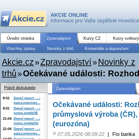
AKCIE ONLINE
informace pro Vaše úspěšné investice
Úvodní stránka
Zpravodajství
Kurzy CZ
Kurzy světový
Všechny zprávy
Novinky z trhů
Komentáře a doporučení
Akcie.cz
»
Zpravodajství
»
Novinky z
trhů
»
Očekávané události: Rozhod
Právě diskutujete
Zpravodajství
8:51
Denní report -...:
Očekávané události: Roz
paiza.io/projec...
8:51
Denní report -...:
průmyslová výroba (ČR),
notes.io/e6d3E
21:04
Denní report -...:
(eurozóna)
notes.io/e6aQb
21:04
Denní report -...:
07.05.2026 08:09:22
|
Fio banka
paiza.io/projec...
12:58
Denní report -...: