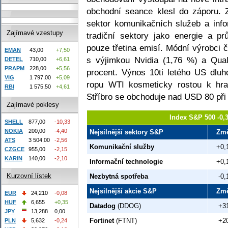
obchodní seance klesl do záporu. 
sektor komunikačních služeb a infor
Zajímavé vzestupy
tradiční sektory jako energie a p
pouze třetina emisí. Módní výrobci 
EMAN
43,00
+7,50
s výjimkou Nvidia (1,76 %) a Qua
DETEL
710,00
+6,61
PRAPM
228,00
+5,56
procent. Výnos 10ti letého US dluh
VIG
1 797,00
+5,09
ropu WTI kosmeticky rostou k hra
RBI
1 575,50
+4,61
Stříbro se obchoduje nad USD 80 při
Zajímavé poklesy
Index S&P 500 -0,
SHELL
877,00
-10,33
NOKIA
200,00
-4,40
Nejsilnější sektory S&P
Zm
ATS
3 504,00
-2,56
Komunikační služby
+0,
CZGCE
955,00
-2,15
KARIN
140,00
-2,10
Informační technologie
+0,
Kurzovní lístek
Nezbytná spotřeba
-0,
Nejsilnější akcie S&P
Zm
EUR
24,210
-0,08
HUF
6,655
+0,35
Datadog
(DDOG)
+3
JPY
13,288
0,00
Fortinet
(FTNT)
+2
PLN
5,632
-0,24