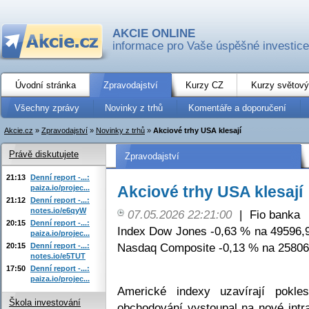
AKCIE ONLINE
informace pro Vaše úspěšné investice
Úvodní stránka
Zpravodajství
Kurzy CZ
Kurzy světový
Všechny zprávy
Novinky z trhů
Komentáře a doporučení
Akcie.cz
»
Zpravodajství
»
Novinky z trhů
»
Akciové trhy USA klesají
Právě diskutujete
Zpravodajství
21:13
Denní report -...:
Akciové trhy USA klesají
paiza.io/projec...
21:12
Denní report -...:
notes.io/e6qyW
07.05.2026 22:21:00
|
Fio banka
20:15
Denní report -...:
Index Dow Jones -0,63 % na 49596,9
paiza.io/projec...
Nasdaq Composite -0,13 % na 25806
20:15
Denní report -...:
notes.io/e5TUT
17:50
Denní report -...:
paiza.io/projec...
Americké indexy uzavírají pok
Škola investování
obchodování vystoupal na nové int