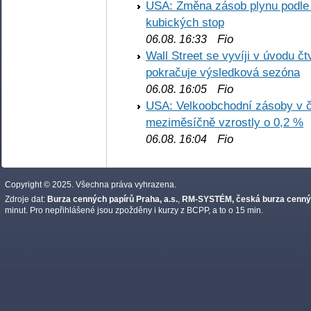
USA: Změna zásob plynu podle E
kubických stop
Fio
06.08. 16:33
Wall Street se vyvíji v úvodu 
pokračuje výsledková sezóna
Fio
06.08. 16:05
USA: Velkoobchodní zásoby v č
meziměsíčně vzrostly o 0,2 %
Fio
06.08. 16:04
Copyright © 2025. Všechna práva vyhrazena.
Zdroje dat:
Burza cenných papírů Praha, a.s.
,
RM-SYSTÉM, česká burza cennýc
minut. Pro nepřihlášené jsou zpožděny i kurzy z BCPP, a to o 15 min.