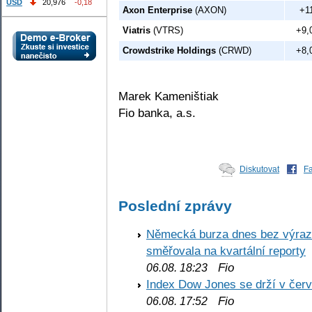
USD
20,976
-0,18
Axon Enterprise
(AXON)
+1
Viatris
(VTRS)
+9,
Crowdstrike Holdings
(CRWD)
+8,
Marek Kameništiak
Fio banka, a.s.
Diskutovat
F
Poslední zprávy
Německá burza dnes bez výrazn
směřovala na kvartální reporty
Fio
06.08. 18:23
Index Dow Jones se drží v čer
Fio
06.08. 17:52