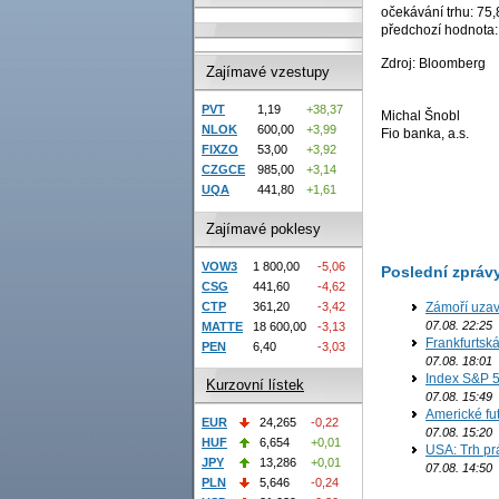
očekávání trhu: 75
předchozí hodnota:
Zdroj: Bloomberg
Zajímavé vzestupy
PVT
1,19
+38,37
Michal Šnobl
NLOK
600,00
+3,99
Fio banka, a.s.
FIXZO
53,00
+3,92
CZGCE
985,00
+3,14
UQA
441,80
+1,61
Zajímavé poklesy
VOW3
1 800,00
-5,06
Poslední zpráv
CSG
441,60
-4,62
CTP
361,20
-3,42
Zámoří uzav
07.08. 22:25
MATTE
18 600,00
-3,13
Frankfurtsk
PEN
6,40
-3,03
07.08. 18:01
Index S&P 5
Kurzovní lístek
07.08. 15:49
Americké fut
EUR
24,265
-0,22
07.08. 15:20
HUF
6,654
+0,01
USA: Trh prá
JPY
13,286
+0,01
07.08. 14:50
PLN
5,646
-0,24