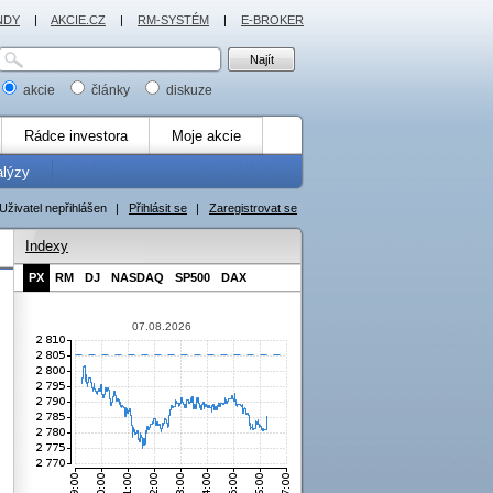
NDY
|
AKCIE.CZ
|
RM-SYSTÉM
|
E-BROKER
akcie
články
diskuze
Rádce investora
Moje akcie
alýzy
Uživatel nepřihlášen
|
Přihlásit se
|
Zaregistrovat se
Indexy
PX
RM
DJ
NASDAQ
SP500
DAX
07.08.2026