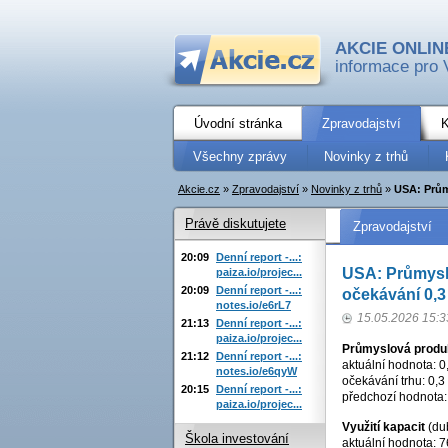
AKCIE ONLIN
informace pro 
Úvodní stránka
Zpravodajství
K
Všechny zprávy
Novinky z trhů
Akcie.cz
»
Zpravodajství
»
Novinky z trhů
»
USA: Prům
Právě diskutujete
Zpravodajství
20:09
Denní report -...:
USA: Průmyslo
paiza.io/projec...
20:09
Denní report -...:
očekávání 0,3
notes.io/e6rL7
15.05.2026 15:3
21:13
Denní report -...:
paiza.io/projec...
Průmyslová prod
21:12
Denní report -...:
aktuální hodnota: 0
notes.io/e6qyW
očekávání trhu: 0,3
20:15
Denní report -...:
předchozí hodnota:
paiza.io/projec...
Využití kapacit
(du
Škola investování
aktuální hodnota: 