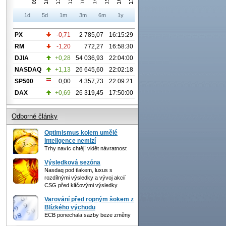
1d
5d
1m
3m
6m
1y
PX
-0,71
2 785,07
16:15:29
RM
-1,20
772,27
16:58:30
DJIA
+0,28
54 036,93
22:04:00
NASDAQ
+1,13
26 645,60
22:02:18
SP500
0,00
4 357,73
22.09.21
DAX
+0,69
26 319,45
17:50:00
Odborné články
Optimismus kolem umělé
inteligence nemizí
Trhy navíc chtějí vidět návratnost
Výsledková sezóna
Nasdaq pod tlakem, luxus s
rozdílnými výsledky a vývoj akcií
CSG před klíčovými výsledky
Varování před ropným šokem z
Blízkého východu
ECB ponechala sazby beze změny