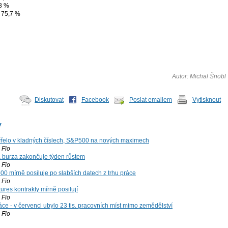
,8 %
 75,7 %
Autor: Michal Šnobl
Diskutovat
Facebook
Poslat emailem
Vytisknout
y
řelo v kladných číslech, S&P500 na nových maximech
Fio
á burza zakončuje týden růstem
Fio
00 mírně posiluje po slabších datech z trhu práce
Fio
ures kontrakty mírně posilují
Fio
ce - v červenci ubylo 23 tis. pracovních míst mimo zemědělství
Fio