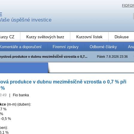
FIOFO
E
Vaše úspěšné investice
urzy CZ
Kurzy světových burz
Kurzovní lístek
Diskuse
Komentáře a doporučení
Firemní zprávy
Odborné články
An
yslová produkce v dubnu meziměsíčně vzrostla o 0,7...
Pátek 7.8.2026 23:36
vá produkce v dubnu meziměsíčně vzrostla o 0,7 % při
 %
3:49
|
Fio banka
ukce
(m-m) (duben):
,7 %
 %
 -0,5 %
ben):
76,1 %