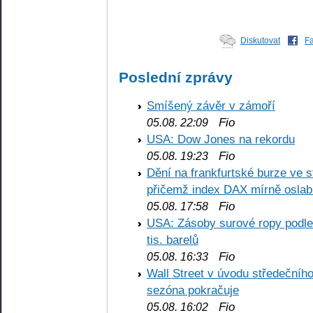
Diskutovat
F
Poslední zprávy
Smíšený závěr v zámoří
Fio
05.08. 22:09
USA: Dow Jones na rekordu
Fio
05.08. 19:23
Dění na frankfurtské burze ve s
přičemž index DAX mírně oslabi
Fio
05.08. 17:58
USA: Zásoby surové ropy podle 
tis. barelů
Fio
05.08. 16:33
Wall Street v úvodu středečníh
sezóna pokračuje
Fio
05.08. 16:02