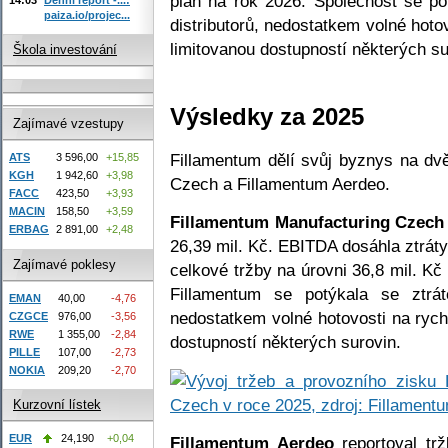
plán na rok 2026. Společnost se po
paiza.io/projec...
distributorů, nedostatkem volné hoto
limitovanou dostupností některých su
Škola investování
Výsledky za 2025
Zajímavé vzestupy
Fillamentum dělí svůj byznys na dv
ATS
3 596,00
+15,85
KGH
1 942,60
+3,98
Czech a Fillamentum Aerdeo.
FACC
423,50
+3,93
MACIN
158,50
+3,59
Fillamentum Manufacturing Czech
ERBAG
2 891,00
+2,48
26,39 mil. Kč. EBITDA dosáhla ztráty
Zajímavé poklesy
celkové tržby na úrovni 36,8 mil. Kč
Fillamentum se potýkala se ztrát
EMAN
40,00
-4,76
nedostatkem volné hotovosti na rych
CZGCE
976,00
-3,56
RWE
1 355,00
-2,84
dostupností některých surovin.
PILLE
107,00
-2,73
NOKIA
209,20
-2,70
Kurzovní lístek
EUR
24,190
+0,04
Fillamentum Aerdeo
reportoval tr