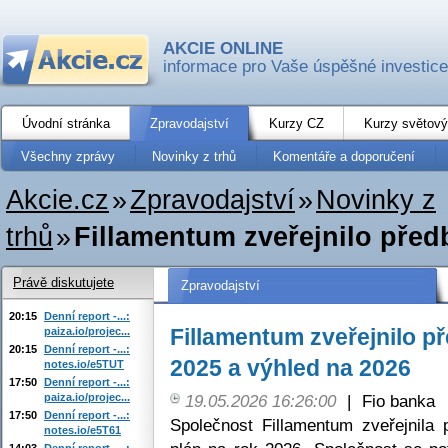
AKCIE ONLINE
informace pro Vaše úspěšné investice
Úvodní stránka
Zpravodajství
Kurzy CZ
Kurzy světový
Všechny zprávy
Novinky z trhů
Komentáře a doporučení
Akcie.cz
»
Zpravodajství
»
Novinky z
trhů
»
Fillamentum zveřejnilo předb
Právě diskutujete
Zpravodajství
20:15
Denní report -...:
Fillamentum zveřejnilo p
paiza.io/projec...
20:15
Denní report -...:
2025 a výhled na 2026
notes.io/e5TUT
17:50
Denní report -...:
paiza.io/projec...
19.05.2026 16:26:00
|
Fio banka
17:50
Denní report -...:
Společnost Fillamentum zveřejnila
notes.io/e5T61
14:03
Denní report -...: