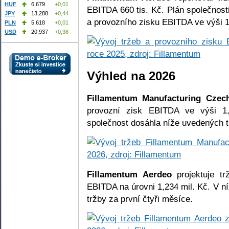
HUF
6,679
+0,01
EBITDA 660 tis. Kč. Plán společnosti
JPY
13,288
+0,44
a provozního zisku EBITDA ve výši 10
PLN
5,618
+0,01
USD
20,937
+0,38
Výhled na 2026
Fillamentum Manufacturing Czec
provozní zisk EBITDA ve výši 1,
společnost dosáhla níže uvedených t
Fillamentum Aerdeo
projektuje tr
EBITDA na úrovni 1,234 mil. Kč. V n
tržby za první čtyři měsíce.