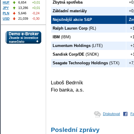
Zbytná spotřeba
+0
HUF
6,654
+0,01
JPY
13,286
+0,01
Základní materiály
+0
PLN
5,646
-0,24
USD
21,039
-0,30
Nejsilnější akcie S&P
Zm
Ralph Lauren Corp
(RL)
+
IBM
(IBM)
+
Lumentum Holdings
(LITE)
+
Sandisk Corp/DE
(SNDK)
+
Seagate Technology Holdings
(STX)
+7
Luboš Bedrník
Fio banka, a.s.
Diskutovat
F
Poslední zprávy