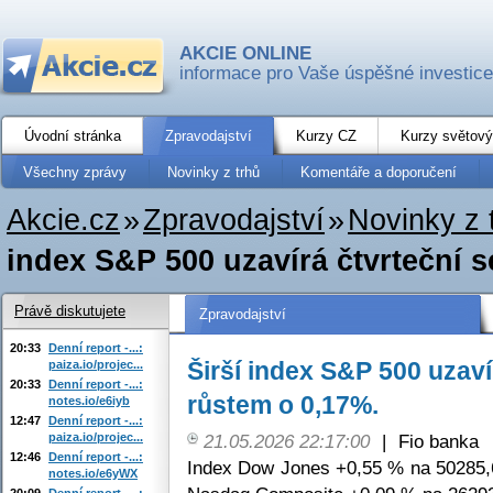
AKCIE ONLINE
informace pro Vaše úspěšné investice
Úvodní stránka
Zpravodajství
Kurzy CZ
Kurzy světový
Všechny zprávy
Novinky z trhů
Komentáře a doporučení
Akcie.cz
»
Zpravodajství
»
Novinky z 
index S&P 500 uzavírá čtvrteční s
Právě diskutujete
Zpravodajství
20:33
Denní report -...:
Širší index S&P 500 uzaví
paiza.io/projec...
20:33
Denní report -...:
růstem o 0,17%.
notes.io/e6iyb
12:47
Denní report -...:
paiza.io/projec...
21.05.2026 22:17:00
|
Fio banka
12:46
Denní report -...:
Index Dow Jones +0,55 % na 50285,
notes.io/e6yWX
20:09
Denní report -...: