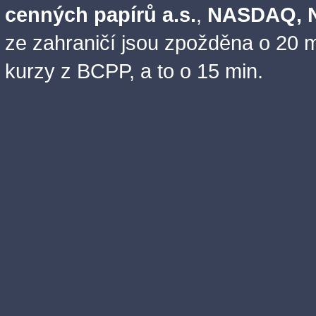
cenných papírů a.s.
,
NASDAQ, N
ze zahraničí jsou zpožděna o 20 m
kurzy z BCPP, a to o 15 min.