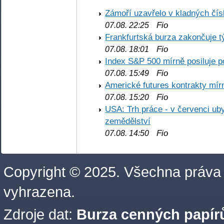
Zámoří uzavřelo v kladných č
Fio
07.08. 22:25
Frankfurtská burza zakončuje 
Fio
07.08. 18:01
Index S&P 500 mírně posiluje p
Fio
07.08. 15:49
Americké futures kontrakty mírn
Fio
07.08. 15:20
USA: Trh práce - v červenci ub
zemědělství
Fio
07.08. 14:50
Copyright © 2025. Všechna práva
vyhrazena.
Zdroje dat:
Burza cenných papírů