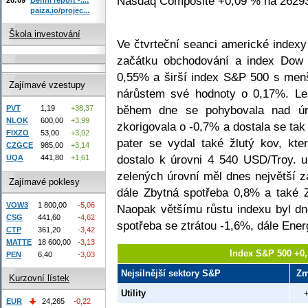
Nasdaq Composite +0,09 % na 26293
paiza.io/projec...
Škola investování
Ve čtvrteční seanci americké indexy
začátku obchodování a index Dow
0,55% a širší index S&P 500 s men
Zajímavé vzestupy
nárůstem své hodnoty o 0,17%. Leh
během dne se pohybovala nad úr
PVT
1,19
+38,37
NLOK
600,00
+3,99
zkorigovala o -0,7% a dostala se tak
FIXZO
53,00
+3,92
pater se vydal také žlutý kov, kte
CZGCE
985,00
+3,14
dostalo k úrovni 4 540 USD/Troy. 
UQA
441,80
+1,61
zelených úrovní měl dnes největší z
Zajímavé poklesy
dále Zbytná spotřeba 0,8% a také 
VOW3
1 800,00
-5,06
Naopak většímu růstu indexu byl dn
CSG
441,60
-4,62
spotřeba se ztrátou -1,6%, dále Ene
CTP
361,20
-3,42
MATTE
18 600,00
-3,13
Index S&P 500 +0,
PEN
6,40
-3,03
Nejsilnější sektory S&P
Zm
Kurzovní lístek
Utility
EUR
24,265
-0,22