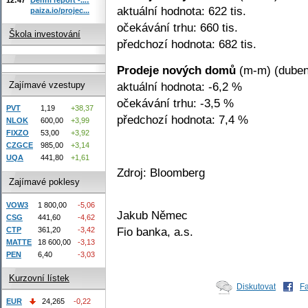
aktuální hodnota: 622 tis.
paiza.io/projec...
očekávání trhu: 660 tis.
Škola investování
předchozí hodnota: 682 tis.
Prodeje nových domů
(m-m) (duben
aktuální hodnota: -6,2 %
Zajímavé vzestupy
očekávání trhu: -3,5 %
PVT
1,19
+38,37
předchozí hodnota: 7,4 %
NLOK
600,00
+3,99
FIXZO
53,00
+3,92
CZGCE
985,00
+3,14
UQA
441,80
+1,61
Zdroj: Bloomberg
Zajímavé poklesy
VOW3
1 800,00
-5,06
Jakub Němec
CSG
441,60
-4,62
Fio banka, a.s.
CTP
361,20
-3,42
MATTE
18 600,00
-3,13
PEN
6,40
-3,03
Kurzovní lístek
Diskutovat
F
EUR
24,265
-0,22