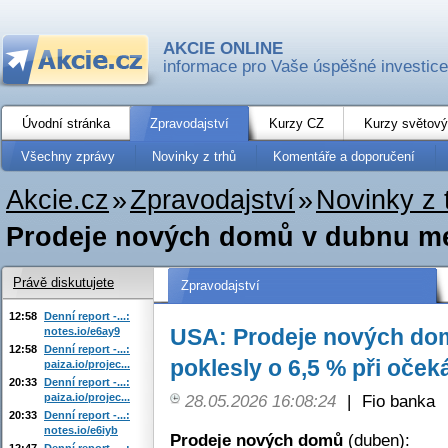
AKCIE ONLINE
informace pro Vaše úspěšné investice
Úvodní stránka
Zpravodajství
Kurzy CZ
Kurzy světový
Všechny zprávy
Novinky z trhů
Komentáře a doporučení
Akcie.cz
»
Zpravodajství
»
Novinky z 
Prodeje nových domů v dubnu mez
Právě diskutujete
Zpravodajství
12:58
Denní report -...:
USA: Prodeje nových do
notes.io/e6ay9
12:58
Denní report -...:
poklesly o 6,5 % při oček
paiza.io/projec...
20:33
Denní report -...:
paiza.io/projec...
28.05.2026 16:08:24
|
Fio banka
20:33
Denní report -...:
notes.io/e6iyb
Prodeje nových domů
(duben):
12:47
Denní report -...: