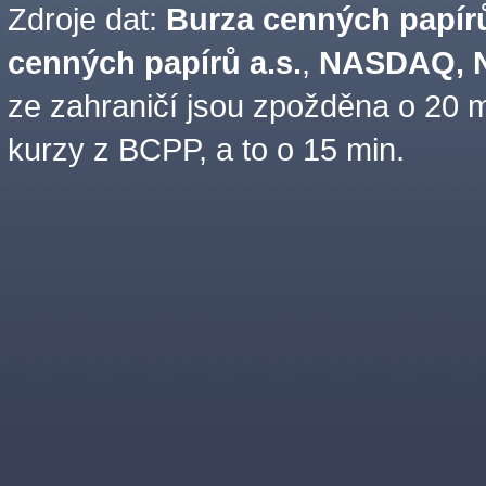
Zdroje dat:
Burza cenných papírů
cenných papírů a.s.
,
NASDAQ, N
ze zahraničí jsou zpožděna o 20 m
kurzy z BCPP, a to o 15 min.