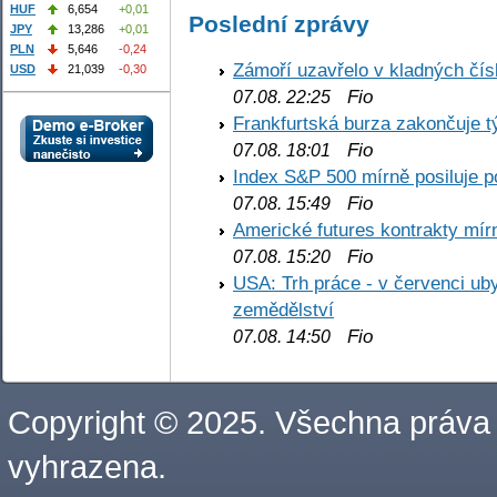
HUF
6,654
+0,01
Poslední zprávy
JPY
13,286
+0,01
PLN
5,646
-0,24
Zámoří uzavřelo v kladných č
USD
21,039
-0,30
Fio
07.08. 22:25
Frankfurtská burza zakončuje 
Fio
07.08. 18:01
Index S&P 500 mírně posiluje p
Fio
07.08. 15:49
Americké futures kontrakty mírn
Fio
07.08. 15:20
USA: Trh práce - v červenci ub
zemědělství
Fio
07.08. 14:50
Copyright © 2025. Všechna práva
vyhrazena.